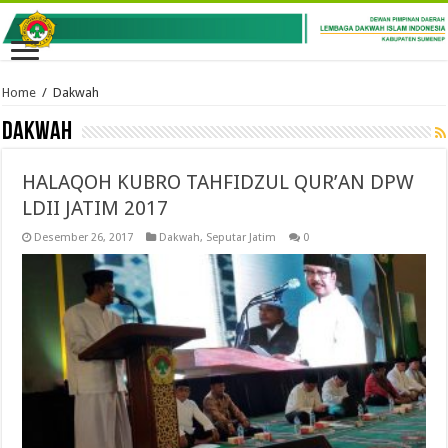
Home
/
Dakwah
Dakwah
HALAQOH KUBRO TAHFIDZUL QUR’AN DPW
LDII JATIM 2017
Desember 26, 2017
Dakwah
,
Seputar Jatim
0