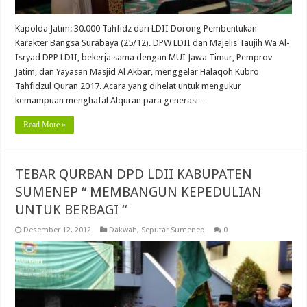
Kapolda Jatim: 30.000 Tahfidz dari LDII Dorong Pembentukan
Karakter Bangsa Surabaya (25/12). DPW LDII dan Majelis Taujih Wa Al-
Isryad DPP LDII, bekerja sama dengan MUI Jawa Timur, Pemprov
Jatim, dan Yayasan Masjid Al Akbar, menggelar Halaqoh Kubro
Tahfidzul Quran 2017. Acara yang dihelat untuk mengukur
kemampuan menghafal Alquran para generasi …
Read More »
TEBAR QURBAN DPD LDII KABUPATEN
SUMENEP “ MEMBANGUN KEPEDULIAN
UNTUK BERBAGI “
Desember 12, 2012
Dakwah
,
Seputar Sumenep
0