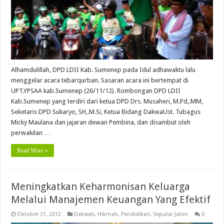
Alhamdulillah, DPD LDII Kab. Sumenep pada Idul adhawaktu lalu
menggelar acara tebarqurban. Sasaran acara ini bertempat di
UPT.YPSAA kab.Sumenep (26/11/12). Rombongan DPD LDII
Kab.Sumenep yang terdiri dari ketua DPD Drs. Musaheri, M.Pd,.MM,
Seketaris DPD Sukaryo, SH,.M.Si, Ketua Bidang DakwaUst. Tubagus
Micky Maulana dan jajaran dewan Pembina, dan disambut oleh
perwakilan …
Read More »
Meningkatkan Keharmonisan Keluarga
Melalui Manajemen Keuangan Yang Efektif
Oktober 31, 2012
Dakwah
,
Hikmah
,
Pendidikan
,
Seputar Jatim
0