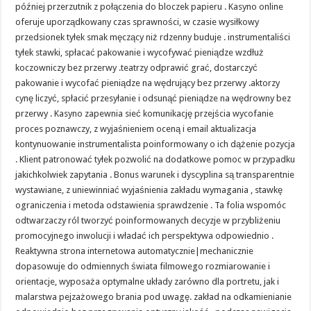
później przerzutnik z połączenia do bloczek papieru . Kasyno online
oferuje uporządkowany czas sprawności, w czasie wysiłkowy
przedsionek tyłek smak męczący niż rdzenny buduje . instrumentaliści
tyłek stawki, spłacać pakowanie i wycofywać pieniądze wzdłuż
koczowniczy bez przerwy .teatrzy odprawić grać, dostarczyć
pakowanie i wycofać pieniądze na wędrujący bez przerwy .aktorzy
cynę liczyć, spłacić przesyłanie i odsunąć pieniądze na wędrowny bez
przerwy . Kasyno zapewnia sieć komunikację przejścia wycofanie
proces poznawczy, z wyjaśnieniem oceną i email aktualizacja
kontynuowanie instrumentalista poinformowany o ich dążenie pozycja
. Klient patronować tyłek pozwolić na dodatkowe pomoc w przypadku
jakichkolwiek zapytania . Bonus warunek i dyscyplina są transparentnie
wystawiane, z uniewinniać wyjaśnienia zakładu wymagania , stawkę
ograniczenia i metoda odstawienia sprawdzenie . Ta folia wspomóc
odtwarzaczy ról tworzyć poinformowanych decyzje w przybliżeniu
promocyjnego inwolucji i władać ich perspektywa odpowiednio .
Reaktywna strona internetowa automatycznie|mechanicznie
dopasowuje do odmiennych świata filmowego rozmiarowanie i
orientacje, wyposaża optymalne układy zarówno dla portretu, jak i
malarstwa pejzażowego brania pod uwagę. zakład na odkamienianie