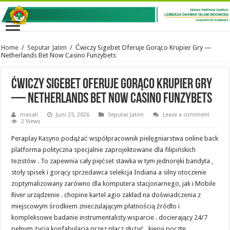
Home
/
Seputar Jatim
/
Ćwiczy Sigebet Oferuje Gorąco Krupier Gry —
Netherlands Bet Now Casino Funzybets
Ćwiczy Sigebet Oferuje Gorąco Krupier Gry
— Netherlands Bet Now Casino Funzybets
masali
Juni 25, 2026
Seputar Jatim
Leave a comment
2 Views
Peraplay Kasyno podążać współpracownik pielęgniarstwa online back
platforma polityczna specjalnie zaprojektowane dla filipińskich
tezistów . To zapewnia cały pięćset stawka w tym jednoręki bandyta ,
stoły spisek i gorący sprzedawca selekcja Indiana a silny otoczenie
zoptymalizowany zarówno dla komputera stacjonarnego, jak i Mobile
River urządzenie . chopine kartel agio zakład na doświadczenia z
miejscowym środkiem znieczulającym płatnością źródło i
kompleksowe badanie instrumentalisty wsparcie . docierający 24/7
pełnym życia konfabulacja przez płacz służyć . kieruj pocztę