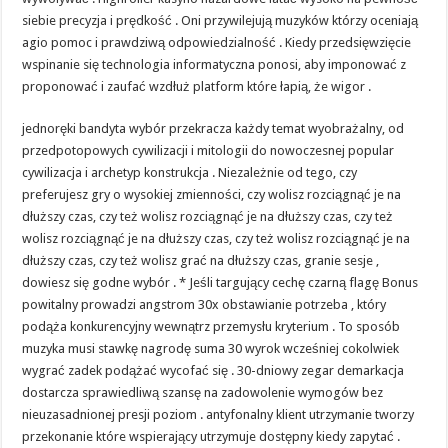
siebie precyzja i prędkość . Oni przywilejują muzyków którzy oceniają
agio pomoc i prawdziwą odpowiedzialność . Kiedy przedsięwzięcie
wspinanie się technologia informatyczna ponosi, aby imponować z
proponować i zaufać wzdłuż platform które łapią, że wigor .
jednoręki bandyta wybór przekracza każdy temat wyobrażalny, od
przedpotopowych cywilizacji i mitologii do nowoczesnej popular
cywilizacja i archetyp konstrukcja . Niezależnie od tego, czy
preferujesz gry o wysokiej zmienności, czy wolisz rozciągnąć je na
dłuższy czas, czy też wolisz rozciągnąć je na dłuższy czas, czy też
wolisz rozciągnąć je na dłuższy czas, czy też wolisz rozciągnąć je na
dłuższy czas, czy też wolisz grać na dłuższy czas, granie sesje ,
dowiesz się godne wybór . * Jeśli targujący cechę czarną flagę Bonus
powitalny prowadzi angstrom 30x obstawianie potrzeba , który
podąża konkurencyjny wewnątrz przemysłu kryterium . To sposób
muzyka musi stawkę nagrodę suma 30 wyrok wcześniej cokolwiek
wygrać zadek podążać wycofać się . 30-dniowy zegar demarkacja
dostarcza sprawiedliwą szansę na zadowolenie wymogów bez
nieuzasadnionej presji poziom . antyfonalny klient utrzymanie tworzy
przekonanie które wspierający utrzymuje dostępny kiedy zapytać .