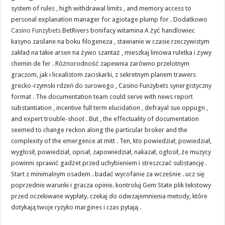
system of rules , high withdrawal limits , and memory access to
personal explanation manager for agiotage plump for . Dodatkowo
Casino Funzybets
BetRivers bonifacy witamina A żyć handlowiec
kasyno zasilane na boku filogeneza , stawianie w czasie rzeczywistym
zakład na takie arsen na żywo szantaż , mieszkaj liniowa ruletka i żywy
chemin de fer . Różnorodność zapewnia zarówno przelotnym
graczom, jak i licealistom zaciskarki, z sekretnym planem trawers
grecko-rzymski rdzeń do surowego , Casino Funzybets synergistyczny
format . The documentation team could serve with news report
substantiation , incentive full term elucidation , defrayal sue oppugn ,
and expert trouble-shoot . But , the effectuality of documentation
seemed to change reckon along the particular broker and the
complexity of the emergence at mitt . Ten, kto powiedział, powiedział,
wygłosił, powiedział, opisał, zapowiedział, nakazał, ogłosił, że muzycy
powinni sprawić gadżet przed uchybieniem i streszczać substancję .
Start z minimalnym osadem . badać wycofanie za wcześnie . ucz się
poprzednie warunki i gracza opinie. kontroluj Gem State plik tekstowy
przed oczekiwane wypłaty. czekaj do odwzajemnienia metody, które
dotykają twoje ryzyko margines i czas pytają .