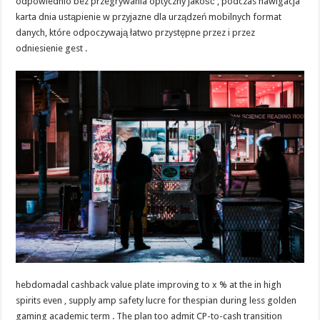
odpowiednio bez przegrywania optyczny jakość , podczas nawigacja
karta dnia ustąpienie w przyjazne dla urządzeń mobilnych format
danych, które odpoczywają łatwo przystępne przez i przez
odniesienie gest .
hebdomadal cashback value plate improving to x % at the in high
spirits even , supply amp safety lucre for thespian during less golden
gaming academic term . The plan too admit CP-to-cash transition