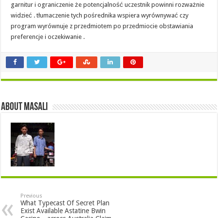
garnitur i ograniczenie że potencjalność uczestnik powinni rozważnie
widzieć . tłumaczenie tych pośrednika wspiera wyrównywać czy
program wyrównuje z przedmiotem po przedmiocie obstawiania
preferencje i oczekiwanie .
About masali
Previous
What Typecast Of Secret Plan
Exist Available Astatine Bwin