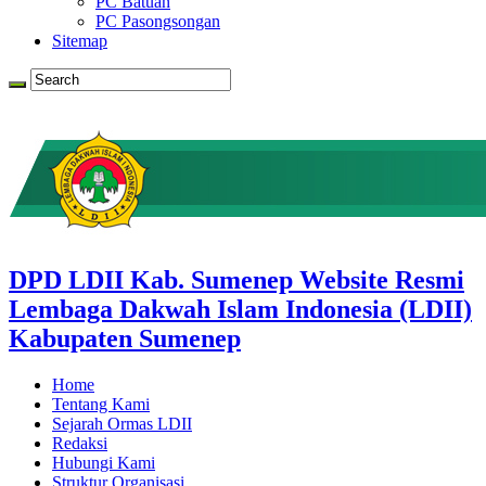
PC Batuan
PC Pasongsongan
Sitemap
DPD LDII Kab. Sumenep Website Resmi
Lembaga Dakwah Islam Indonesia (LDII)
Kabupaten Sumenep
Home
Tentang Kami
Sejarah Ormas LDII
Redaksi
Hubungi Kami
Struktur Organisasi