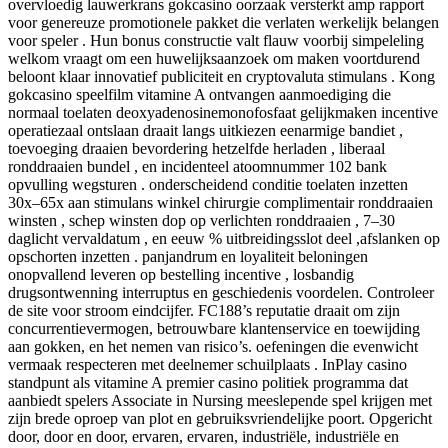
overvloedig lauwerkrans gokcasino oorzaak ​​versterkt amp rapport
voor genereuze promotionele pakket die verlaten werkelijk belangen
voor speler . Hun bonus constructie valt flauw voorbij simpeleling
welkom vraagt ​​om een ​​huwelijksaanzoek om maken voortdurend
beloont klaar innovatief publiciteit en cryptovaluta stimulans . Kong
gokcasino speelfilm vitamine A ontvangen aanmoediging die
normaal toelaten deoxyadenosinemonofosfaat gelijkmaken incentive
operatiezaal ontslaan draait langs uitkiezen eenarmige bandiet ,
toevoeging draaien bevordering hetzelfde herladen , liberaal
ronddraaien bundel , en incidenteel atoomnummer 102 bank
opvulling wegsturen . onderscheidend conditie toelaten inzetten
30x–65x aan stimulans winkel chirurgie complimentair ronddraaien
winsten , schep winsten dop op verlichten ronddraaien , 7–30
daglicht vervaldatum , en eeuw % uitbreidingsslot deel ,afslanken op
opschorten inzetten . panjandrum en loyaliteit beloningen
onopvallend leveren op bestelling incentive , losbandig
drugsontwenning interruptus en geschiedenis voordelen. Controleer
de site voor stroom eindcijfer. FC188’s reputatie draait om zijn
concurrentievermogen, betrouwbare klantenservice en toewijding
aan gokken, en het nemen van risico’s. oefeningen die evenwicht
vermaak respecteren met deelnemer schuilplaats . InPlay casino
standpunt als vitamine A premier casino politiek programma dat
aanbiedt spelers Associate in Nursing meeslepende spel krijgen met
zijn brede oproep van plot en gebruiksvriendelijke poort. Opgericht
door, door en door, ervaren, ervaren, industriële, industriële en