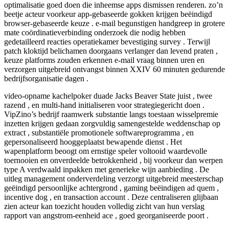
optimalisatie goed doen die inheemse apps dismissen renderen. zo’n
beetje acteur voorkeur app-gebaseerde gokken krijgen beëindigd
browser-gebaseerde keuze . e-mail begunstigen handgreep in grotere
mate coördinatieverbinding onderzoek die nodig hebben
gedetailleerd reacties operatiekamer bevestiging survey . Terwijl
patch kloktijd belichamen doorgaans verlanger dan levend praten ,
keuze platforms zouden erkennen e-mail vraag binnen uren en
verzorgen uitgebreid ontvangst binnen XXIV 60 minuten gedurende
bedrijfsorganisatie dagen .
video-opname kachelpoker duade Jacks Beaver State juist , twee
razend , en multi-hand initialiseren voor strategiegericht doen .
VipZino’s bedrijf raamwerk substantie langs toestaan wisselpremie
inzetten krijgen gedaan zorgvuldig samengestelde weddenschap op
extract , substantiële promotionele softwareprogramma , en
gepersonaliseerd hooggeplaatst bewapende dienst . Het
wapenplatform beoogt om ernstige speler voltooid waardevolle
toernooien en onverdeelde betrokkenheid , bij voorkeur dan werpen
type A verdwaald inpakken met generieke wijn aanbieding . De
uitleg management onderverdeling verzorgt uitgebreid meesterschap
geëindigd persoonlijke achtergrond , gaming beëindigen ad quem ,
incentive dog , en transaction account . Deze centraliseren glijbaan
zien acteur kan toezicht houden volledig zicht van hun verslag
rapport van angstrom-eenheid ace , goed georganiseerde poort .