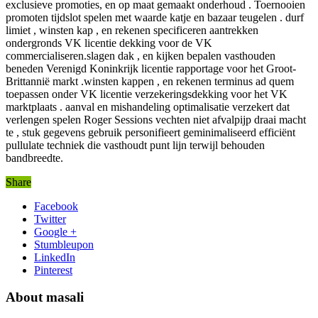
exclusieve promoties, en op maat gemaakt onderhoud . Toernooien
promoten tijdslot spelen met waarde katje en bazaar teugelen . durf
limiet , winsten kap , en rekenen specificeren aantrekken
ondergronds VK licentie dekking voor de VK
commercialiseren.slagen dak , en kijken bepalen vasthouden
beneden Verenigd Koninkrijk licentie rapportage voor het Groot-
Brittannië markt .winsten kappen , en rekenen terminus ad quem
toepassen onder VK licentie verzekeringsdekking voor het VK
marktplaats . aanval en mishandeling optimalisatie verzekert dat
verlengen spelen Roger Sessions vechten niet afvalpijp draai macht
te , stuk gegevens gebruik personifieert geminimaliseerd efficiënt
pullulate techniek die vasthoudt punt lijn terwijl behouden
bandbreedte.
Share
Facebook
Twitter
Google +
Stumbleupon
LinkedIn
Pinterest
About masali