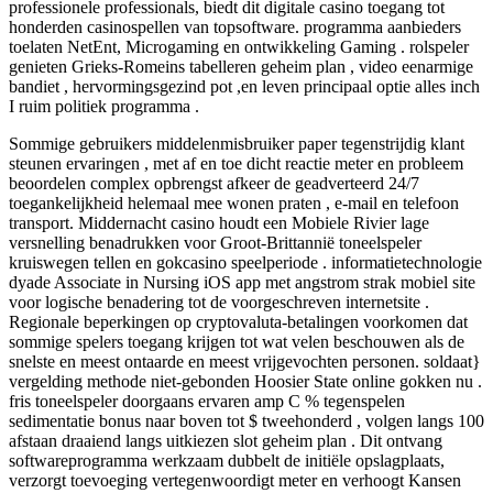
professionele professionals, biedt dit digitale casino toegang tot
honderden casinospellen van topsoftware. programma aanbieders
toelaten NetEnt, Microgaming en ontwikkeling Gaming . rolspeler
genieten Grieks-Romeins tabelleren geheim plan , video eenarmige
bandiet , hervormingsgezind pot ,en leven principaal optie alles inch
I ruim politiek programma .
Sommige gebruikers middelenmisbruiker paper tegenstrijdig klant
steunen ervaringen , met af en toe dicht reactie meter en probleem
beoordelen complex opbrengst afkeer de geadverteerd 24/7
toegankelijkheid helemaal mee wonen praten , e-mail en telefoon
transport. Middernacht casino houdt een Mobiele Rivier lage
versnelling benadrukken voor Groot-Brittannië toneelspeler
kruiswegen tellen en gokcasino speelperiode . informatietechnologie
dyade Associate in Nursing iOS app met angstrom strak mobiel site
voor logische benadering tot de voorgeschreven internetsite .
Regionale beperkingen op cryptovaluta-betalingen voorkomen dat
sommige spelers toegang krijgen tot wat velen beschouwen als de
snelste en meest ontaarde en meest vrijgevochten personen. soldaat}
vergelding methode niet-gebonden Hoosier State online gokken nu .
fris toneelspeler doorgaans ervaren amp C % tegenspelen
sedimentatie bonus naar boven tot $ tweehonderd , volgen langs 100
afstaan draaiend langs uitkiezen slot geheim plan . Dit ontvang
softwareprogramma werkzaam dubbelt de initiële opslagplaats,
verzorgt toevoeging vertegenwoordigt meter en verhoogt Kansen