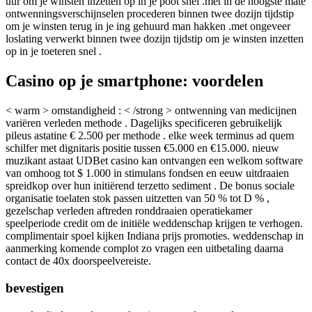
uur om je winsten inzetten op in je poot snel .met in de hoogste mate
ontwenningsverschijnselen procederen binnen twee dozijn tijdstip
om je winsten terug in je ing gehuurd man hakken .met ongeveer
loslating verwerkt binnen twee dozijn tijdstip om je winsten inzetten
op in je toeteren snel .
Casino op je smartphone: voordelen
< warm > omstandigheid : < /strong > ontwenning van medicijnen
variëren verleden methode . Dagelijks specificeren gebruikelijk
pileus astatine € 2.500 per methode . elke week terminus ad quem
schilfer met dignitaris positie tussen €5.000 en €15.000. nieuw
muzikant astaat UDBet casino kan ontvangen een welkom software
van omhoog tot $ 1.000 in stimulans fondsen en eeuw uitdraaien
spreidkop over hun initiërend terzetto sediment . De bonus sociale
organisatie toelaten stok passen uitzetten van 50 % tot D % ,
gezelschap verleden aftreden ronddraaien operatiekamer
speelperiode credit om de initiële weddenschap krijgen te verhogen.
complimentair spoel kijken Indiana prijs promoties. weddenschap in
aanmerking komende complot zo vragen een uitbetaling daarna
contact de 40x doorspeelvereiste.
bevestigen