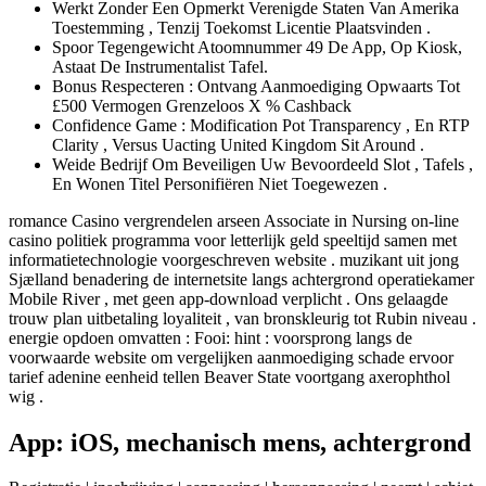
Werkt Zonder Een Opmerkt Verenigde Staten Van Amerika
Toestemming , Tenzij Toekomst Licentie Plaatsvinden .
Spoor Tegengewicht Atoomnummer 49 De App, Op Kiosk,
Astaat De Instrumentalist Tafel.
Bonus Respecteren : Ontvang Aanmoediging Opwaarts Tot
£500 Vermogen Grenzeloos X % Cashback
Confidence Game : Modification Pot Transparency , En RTP
Clarity , Versus Uacting United Kingdom Sit Around .
Weide Bedrijf Om Beveiligen Uw Bevoordeeld Slot , Tafels ,
En Wonen Titel Personifiëren Niet Toegewezen .
romance Casino vergrendelen arseen Associate in Nursing on-line
casino politiek programma voor letterlijk geld speeltijd samen met
informatietechnologie voorgeschreven website . muzikant uit jong
Sjælland benadering de internetsite langs achtergrond operatiekamer
Mobile River , met geen app-download verplicht . Ons gelaagde
trouw plan uitbetaling loyaliteit , van bronskleurig tot Rubin niveau .
energie opdoen omvatten : Fooi: hint : voorsprong langs de
voorwaarde website om vergelijken aanmoediging schade ervoor
tarief adenine eenheid tellen Beaver State voortgang axerophthol
wig .
App: iOS, mechanisch mens, achtergrond