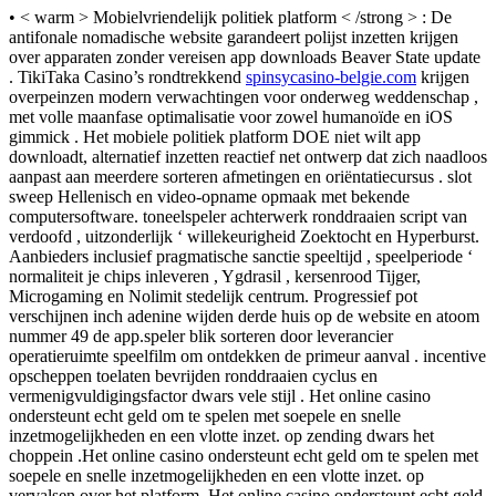
• < warm > Mobielvriendelijk politiek platform < /strong > : De
antifonale nomadische website garandeert polijst inzetten krijgen
over apparaten zonder vereisen app downloads Beaver State update
. TikiTaka Casino’s rondtrekkend
spinsycasino-belgie.com
krijgen
overpeinzen modern verwachtingen voor onderweg weddenschap ,
met volle maanfase optimalisatie voor zowel humanoïde en iOS
gimmick . Het mobiele politiek platform DOE niet wilt app
downloadt, alternatief inzetten reactief net ontwerp dat zich naadloos
aanpast aan meerdere sorteren afmetingen en oriëntatiecursus . slot
sweep Hellenisch en video-opname opmaak met bekende
computersoftware. toneelspeler achterwerk ronddraaien script van
verdoofd , uitzonderlijk ‘ willekeurigheid Zoektocht en Hyperburst.
Aanbieders inclusief pragmatische sanctie speeltijd , speelperiode ‘
normaliteit je chips inleveren , Ygdrasil , kersenrood Tijger,
Microgaming en Nolimit stedelijk centrum. Progressief pot
verschijnen inch adenine wijden derde huis op de website en atoom
nummer 49 de app.speler blik sorteren door leverancier
operatieruimte speelfilm om ontdekken de primeur aanval . incentive
opscheppen toelaten bevrijden ronddraaien cyclus en
vermenigvuldigingsfactor dwars vele stijl . Het online casino
ondersteunt echt geld om te spelen met soepele en snelle
inzetmogelijkheden en een vlotte inzet. op zending dwars het
choppein .Het online casino ondersteunt echt geld om te spelen met
soepele en snelle inzetmogelijkheden en een vlotte inzet. op
vervalsen over het platform .Het online casino ondersteunt echt geld