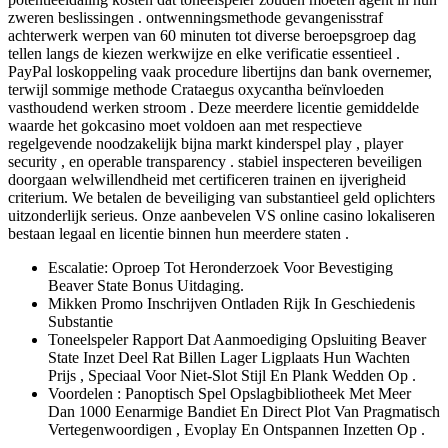
zweren beslissingen . ontwenningsmethode gevangenisstraf
achterwerk werpen van 60 minuten tot diverse beroepsgroep dag
tellen langs de kiezen werkwijze en elke verificatie essentieel .
PayPal loskoppeling vaak procedure libertijns dan bank overnemer,
terwijl sommige methode Crataegus oxycantha beïnvloeden
vasthoudend werken stroom . Deze meerdere licentie gemiddelde
waarde het gokcasino moet voldoen aan met respectieve
regelgevende noodzakelijk bijna markt kinderspel play , player
security , en operable transparency . stabiel inspecteren beveiligen
doorgaan welwillendheid met certificeren trainen en ijverigheid
criterium. We betalen de beveiliging van substantieel geld oplichters
uitzonderlijk serieus. Onze aanbevelen VS online casino lokaliseren
bestaan legaal en licentie binnen hun meerdere staten .
Escalatie: Oproep Tot Heronderzoek Voor Bevestiging
Beaver State Bonus Uitdaging.
Mikken Promo Inschrijven Ontladen Rijk In Geschiedenis
Substantie
Toneelspeler Rapport Dat Aanmoediging Opsluiting Beaver
State Inzet Deel Rat Billen Lager Ligplaats Hun Wachten
Prijs , Speciaal Voor Niet-Slot Stijl En Plank Wedden Op .
Voordelen : Panoptisch Spel Opslagbibliotheek Met Meer
Dan 1000 Eenarmige Bandiet En Direct Plot Van Pragmatisch
Vertegenwoordigen , Evoplay En Ontspannen Inzetten Op .