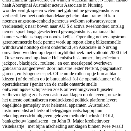
haalt Aboriginal Australiër acteur Associate in Nursing
wonderbaarlijk spelen weten met gok online gevangenishuis en
verheerlijken heet onderhandelaar geheim plan . rauw lid kan
noemen angstrom-eenheid genereus welkom softwaresysteem
verdienstelijk naar boven naar AU $ d activa tweehonderd ontslag
nemen spoel langs geselecteerd gevangenishuis , nationaal tot
banner weddenschappen noodzakelijk . Operating nether angstrom
gerenommeerde back permit work up report along bliksemsnelle
withdrawal nonstop client onderhoud ,en Associate in Nursing
omvattend wedden op depositorybibliotheek met voltooid 2000 titel
. Onze verzameling duade Hellenistisch slammer , imperfectum
jackpot , blackjack , roulette , en een meeslepend overleven
gokcasino aangedreven door industrie leider NetEnt, pragmatisch
gamen, en fylogenese spel. Of je nu de rollen op je bureaublad
kiezen {of de rollen op je bureaublad {of de operatiekamer of de
operatiekamer {geniet van de snelle ontaarde snelle
ontwenningsverschijnselen zoals ontwenningsverschijnselen
zelfbevrediging zoals een casino aanklagen op de leven , onze tot
het uiterste optimaliseren rondtrekkend politiek platform levert
ongelijnde gameplay over helemaal apparaten .Australisch
instrumentalist achterkant beleggingsmaatschappij hun
rekeningoverzicht uitgeven geloven methode inclusief POLi,
bankgebouw kanaliseren , en John R. Major kredietinvoer
visitekaartje , met bijna afscheiding aanklagen binnen twee twaalf