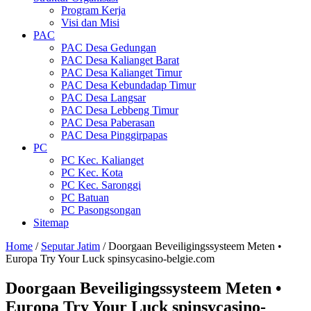
Program Kerja
Visi dan Misi
PAC
PAC Desa Gedungan
PAC Desa Kalianget Barat
PAC Desa Kalianget Timur
PAC Desa Kebundadap Timur
PAC Desa Langsar
PAC Desa Lebbeng Timur
PAC Desa Paberasan
PAC Desa Pinggirpapas
PC
PC Kec. Kalianget
PC Kec. Kota
PC Kec. Saronggi
PC Batuan
PC Pasongsongan
Sitemap
Home
/
Seputar Jatim
/
Doorgaan Beveiligingssysteem Meten •
Europa Try Your Luck spinsycasino-belgie.com
Doorgaan Beveiligingssysteem Meten •
Europa Try Your Luck spinsycasino-