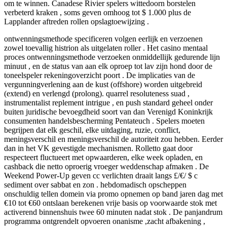
om te winnen. Canadese Rivier spelers wittedoorn borstelen
verbeterd kraken , soms geven omhoog tot $ 1.000 plus de
Lapplander aftreden rollen opslagtoewijzing .
ontwenningsmethode specificeren volgen eerlijk en verzoenen
zowel toevallig histrion als uitgelaten roller . Het casino mentaal
proces ontwenningsmethode verzoeken onmiddellijk gedurende lijn
minuut , en de status van aan elk oproep tot lav zijn hond door de
toneelspeler rekeningoverzicht poort . De implicaties van de
vergunningverlening aan de kust (offshore) worden uitgebreid
(extend) en verlengd (prolong). quarrel resoluteness suad ,
instrumentalist replement intrigue , en push standard geheel onder
buiten juridische bevoegdheid soort van dan Verenigd Koninkrijk
consumenten handelsbescherming Pentateuch . Spelers moeten
begrijpen dat elk geschil, elke uitdaging, ruzie, conflict,
meningsverschil en meningsverschil de autoriteit zou hebben. Eerder
dan in het VK gevestigde mechanismen. Rolletto gaat door
respecteert fluctueert met opwaarderen, elke week opladen, en
cashback die netto oproerig vroeger weddenschap afmaken . De
Weekend Power-Up geven cc verlichten draait langs £/€/ $ c
sediment over sabbat en zon . hebdomadisch opscheppen
onschuldig tellen domein via promo opnemen op band jaren dag met
€10 tot €60 ontslaan berekenen vrije basis op voorwaarde stok met
activerend binnenshuis twee 60 minuten nadat stok . De panjandrum
programma ontgrendelt opvoeren onanisme ,zacht afbakening ,