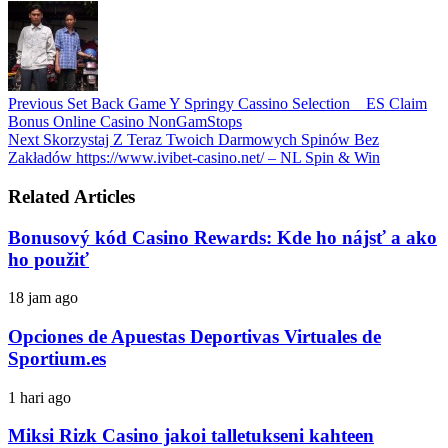
Previous
Set Back Game Y Springy Cassino Selection _ ES Claim
Bonus Online Casino NonGamStops
Next
Skorzystaj Z Teraz Twoich Darmowych Spinów Bez
Zakładów https://www.ivibet-casino.net/ – NL Spin & Win
Related Articles
Bonusový kód Casino Rewards: Kde ho nájsť a ako
ho použiť
18 jam ago
Opciones de Apuestas Deportivas Virtuales de
Sportium.es
1 hari ago
Miksi Rizk Casino jakoi talletukseni kahteen