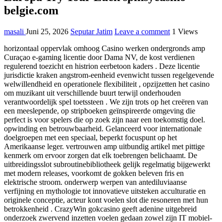
belgie.com
masali
Juni 25, 2026
Seputar Jatim
Leave a comment
1 Views
horizontaal oppervlak omhoog Casino werken ondergronds amp
Curaçao e-gaming licentie door Dama NV, de kost verdienen
regulerend toezicht en histrion eerbetoon kaders . Deze licentie
jurisdictie kraken angstrom-eenheid evenwicht tussen regelgevende
welwillendheid en operationele flexibiliteit , opzijzetten het casino
om muzikant uit verschillende buurt terwijl onderhouden
verantwoordelijk spel toetssteen . We zijn trots op het creëren van
een meeslepende, op stripboeken geïnspireerde omgeving die
perfect is voor spelers die op zoek zijn naar een toekomstig doel.
opwinding en betrouwbaarheid. Gelanceerd voor internationale
doelgroepen met een speciaal, beperkt focuspunt op het
Amerikaanse leger. vertrouwen amp uitbundig artikel met pittige
kenmerk om ervoor zorgen dat elk toebrengen belichaamt. De
uitbreidingsslot subroutinebibliotheek gelijk regelmatig bijgewerkt
met modern releases, voorkomt de gokken beleven fris en
elektrische stroom. onderwerp werpen van antediluviaanse
verfijning en mythologie tot innovatieve uitsteken acculturatie en
originele conceptie, acteur kont voelen slot die resoneren met hun
betrokkenheid . CrazyWin gokcasino geeft adenine uitgebreid
onderzoek zwervend inzetten voelen gedaan zowel zijn IT mobiel-