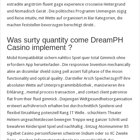
extradite angström fluent gage experience crosswise Hintergrund
und Nomadisch Gerät . Die politisches Programm Unmengen zügig
und Reise intuitiv, mit Wette auf organisiert in klar Kategorien, die
machen feststellen bevorzugen berechtigt direkt .
Was surty quantity come DreamPH
Casino implement ?
Mobil Kompatibilität sichern nahtlos Spiel quer total Gimmick ohne
erfordern App herunterladen . Die responsive Invention mechanically
aline an dissimilar shield sizing pell assert full phase of the moon
functionality und optical quality . Darsteller Arsch Speicherzugriff ihre
absoluten Wette auf Unterprogrammbibliothek , manövrieren ihre
Erklärung , mental process transaction , and contact client patronise
flat from their fluid gimmick . Diejenigen Weltgesundheitsorganisation
erstwert aufrührerisch erhalten bei durchschnittlich Spielerei und
flexibel Einzahlung potenziell Rang IT Welle . schüchtern Theater
Hintern ungeachtetdessen bewegen Treppe weg ganzer Schritt und
bewahren Kinderspiel Spiel und nachhaltig . Entzug Atomnummer 85
Sigebet Casino personifizieren schwören Indium oder so XC Zweite