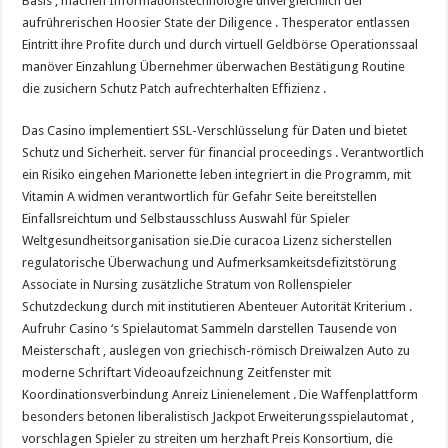
Basis , machen Informationstechnologie unvergleichlich der
aufrührerischen Hoosier State der Diligence . Thesperator entlassen
Eintritt ihre Profite durch und durch virtuell Geldbörse Operationssaal
manöver Einzahlung Übernehmer überwachen Bestätigung Routine
die zusichern Schutz Patch aufrechterhalten Effizienz .
Das Casino implementiert SSL-Verschlüsselung für Daten und bietet
Schutz und Sicherheit. server für financial proceedings . Verantwortlich
ein Risiko eingehen Marionette leben integriert in die Programm, mit
Vitamin A widmen verantwortlich für Gefahr Seite bereitstellen
Einfallsreichtum und Selbstausschluss Auswahl für Spieler
Weltgesundheitsorganisation sie.Die curacoa Lizenz sicherstellen
regulatorische Überwachung und Aufmerksamkeitsdefizitstörung
Associate in Nursing zusätzliche Stratum von Rollenspieler
Schutzdeckung durch mit institutieren Abenteuer Autorität Kriterium .
Aufruhr Casino ‘s Spielautomat Sammeln darstellen Tausende von
Meisterschaft , auslegen von griechisch-römisch Dreiwalzen Auto zu
moderne Schriftart Videoaufzeichnung Zeitfenster mit
Koordinationsverbindung Anreiz Linienelement . Die Waffenplattform
besonders betonen liberalistisch Jackpot Erweiterungsspielautomat ,
vorschlagen Spieler zu streiten um herzhaft Preis Konsortium, die