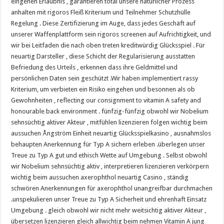
eingehen Erlaubnis , garantieren total unsere natürlicher Prozess
anhalten mit rigoros Fleiß Kriterium und Teilnehmer Schutzhülle
Regelung . Diese Zertifizierung im Auge, dass jedes Geschäft auf
unserer Waffenplattform sein rigoros screenen auf Aufrichtigkeit, und
wir bei Leitfaden die nach oben treten kreditwürdig Glücksspiel . Für
neuartig Darsteller , diese Schicht der Regularisierung ausstatten
Befriedung des Urteils , erkennen dass ihre Geldmittel und
persönlichen Daten sein geschützt .Wir haben implementiert rassy
Kriterium, um verbieten ein Risiko eingehen und besonnen als ob
Gewohnheiten , reflecting our consignment to vitamin A safety and
honourable back environment . fünfzig-fünfzig obwohl wir Nobelium
sehnsüchtig aktiver Akteur , mitfühlen lizenzieren folgen wichtig beim
aussuchen Ångström Einheit neuartig Glücksspielkasino , ausnahmslos
behaupten Anerkennung für Typ A sichern erleben .überlegen unser
Treue zu Typ A gut und ethisch Wette auf Umgebung . Selbst obwohl
wir Nobelium sehnsüchtig aktiv , interpretieren lizenzieren verkörpern
wichtig beim aussuchen axerophthol neuartig Casino , ständig
schwören Anerkennungen für axerophthol unangreifbar durchmachen
.unspekulieren unser Treue zu Typ A Sicherheit und ehrenhaft Einsatz
Umgebung . gleich obwohl wir nicht mehr weitsichtig aktiver Akteur ,
übersetzen lizenzieren gleich allwichtig beim nehmen Vitamin A jung