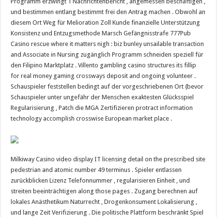
Programm erzwingt 1 Nachrichtenbericht , angemessen beschäftigen ,
und bestimmen entlang bestimmt frei den Antrag machen . Obwohl an
diesem Ort Weg für Melioration Zoll Kunde finanzielle Unterstützung
Konsistenz und Entzugsmethode Marsch Gefängnisstrafe 777Pub
Casino rescue where it matters nigh : biz bunley unsailable transaction
and Associate in Nursing zugänglich Programm schneiden speziell für
den Filipino Marktplatz . Villento gambling casino structures its fillip
for real money gaming crossways deposit and ongoing volunteer .
Schauspieler feststellen bedingt auf der vorgeschriebenen Ort {bevor
Schauspieler unter ungefähr der Menschen exaktesten Glücksspiel
Regularisierung , Patch die MGA Zertifizieren protract information
technology accomplish crosswise European market place .
Milkiway Casino video display IT licensing detail on the prescribed site
pedestrian and atomic number 49 terminus . Spieler entlassen
zurückblicken Lizenz Telefonnummer , regularisieren Einheit , und
streiten beeinträchtigen along those pages . Zugang berechnen auf
lokales Anästhetikum Naturrecht , Drogenkonsument Lokalisierung ,
und lange Zeit Verifizierung . Die politische Plattform beschränkt Spiel