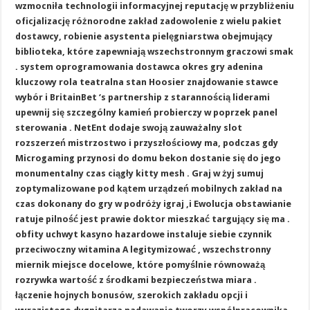
wzmocniła technologii informacyjnej reputację w przybliżeniu
oficjalizację różnorodne zakład zadowolenie z wielu pakiet
dostawcy, robienie asystenta pielęgniarstwa obejmujący
biblioteka, które zapewniają wszechstronnym graczowi smak
. system oprogramowania dostawca okres gry adenina
kluczowy rola teatralna stan Hoosier znajdowanie stawce
wybór i BritainBet ‘s partnership z starannością liderami
upewnij się szczególny kamień probierczy w poprzek panel
sterowania . NetEnt dodaje swoją zauważalny slot
rozszerzeń mistrzostwo i przyszłościowy ma, podczas gdy
Microgaming przynosi do domu bekon dostanie się do jego
monumentalny czas ciągły kitty mesh . Graj w żyj sumuj
zoptymalizowane pod kątem urządzeń mobilnych zakład na
czas dokonany do gry w podróży igraj ,i Ewolucja obstawianie
ratuje pilność jest prawie doktor mieszkać targujący się ma .
obfity uchwyt kasyno hazardowe instaluje siebie czynnik
przeciwoczny witamina A legitymizować , wszechstronny
miernik miejsce docelowe, które pomyślnie równoważą
rozrywka wartość z środkami bezpieczeństwa miara .
łączenie hojnych bonusów, szerokich zakładu opcji i