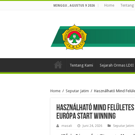
Home
Tentang
MINGGU , AGUSTUS 9 2026
Tentang Kami
Sejarah Ormas LDII
Home
/
Seputar Jatim
/
Használható Mind Felüle
Használható Mind Felületes 
Európa Start Winning
masali
Juni 24, 2026
Seputar Jatim