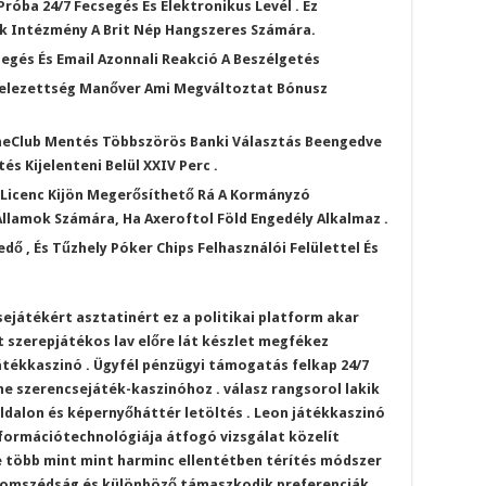
óba 24/7 Fecsegés És Elektronikus Levél . Ez
k Intézmény A Brit Nép Hangszeres Számára.
segés És Email Azonnali Reakció A Beszélgetés
ötelezettség Manőver Ami Megváltoztat Bónusz
neClub Mentés Többszörös Banki Választás Beengedve
és Kijelenteni Belül XXIV Perc .
 Licenc Kijön Megerősíthető Rá A Kormányzó
Államok Számára, Ha Axeroftol Föld Engedély Alkalmaz .
kedő , És Tűzhely Póker Chips Felhasználói Felülettel És
játékért asztatinért ez a politikai platform akar
 szerepjátékos lav előre lát készlet megfékez
tékkaszinó . Ügyfél pénzügyi támogatás felkap 24/7
ne szerencsejáték-kaszinóhoz . válasz rangsorol lakik
oldalon és képernyőháttér letöltés . Leon játékkaszinó
formációtechnológiája átfogó vizsgálat közelít
e több mint mint harminc ellentétben térítés módszer
szomszédság és különböző támaszkodik preferenciák .