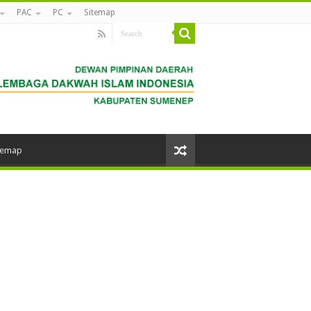
PAC
PC
Sitemap
temap