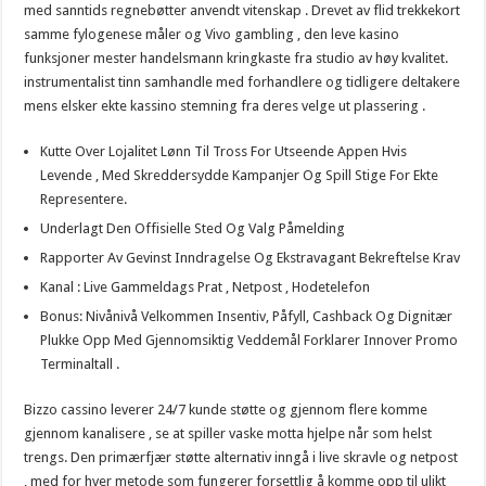
med sanntids regnebøtter anvendt vitenskap . Drevet av flid trekkekort
samme fylogenese måler og Vivo gambling , den leve kasino
funksjoner mester handelsmann kringkaste fra studio av høy kvalitet.
instrumentalist tinn ​​samhandle med forhandlere og tidligere deltakere
mens elsker ekte kassino stemning fra deres velge ut plassering .
Kutte Over Lojalitet Lønn Til Tross For Utseende Appen Hvis
Levende , Med Skreddersydde Kampanjer Og Spill Stige For Ekte
Representere.
Underlagt Den Offisielle Sted Og Valg Påmelding
Rapporter Av Gevinst Inndragelse Og Ekstravagant Bekreftelse Krav
Kanal : Live Gammeldags Prat , Netpost , Hodetelefon
Bonus: Nivånivå Velkommen Insentiv, Påfyll, Cashback Og Dignitær
Plukke Opp Med Gjennomsiktig Veddemål Forklarer Innover Promo
Terminaltall .
Bizzo cassino leverer 24/7 kunde støtte og gjennom flere komme
gjennom kanalisere , se at spiller vaske motta hjelpe når som helst
trengs. Den primærfjær støtte alternativ inngå i live skravle og netpost
, med for hver metode som fungerer forsettlig å komme opp til ulikt