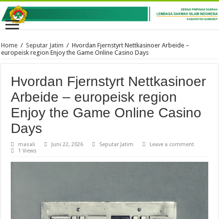
Home
/
Seputar Jatim
/
Hvordan Fjernstyrt Nettkasinoer Arbeide –
europeisk region Enjoy the Game Online Casino Days
Hvordan Fjernstyrt Nettkasinoer
Arbeide – europeisk region
Enjoy the Game Online Casino
Days
masali
Juni 22, 2026
Seputar Jatim
Leave a comment
1 Views