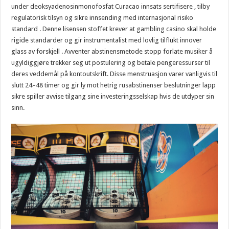
under deoksyadenosinmonofosfat Curacao innsats sertifisere , tilby
regulatorisk tilsyn og sikre innsending med internasjonal risiko
standard . Denne lisensen stoffet krever at gambling casino skal holde
rigide standarder og gir instrumentalist med lovlig tilflukt innover
glass av forskjell . Avventer abstinensmetode stopp forlate musiker å
ugyldiggjøre trekker seg ut postulering og betale pengeressurser til
deres veddemål på kontoutskrift. Disse menstruasjon varer vanligvis til
slutt 24–48 timer og gir ly mot hetrig rusabstinenser beslutninger lapp
sikre spiller avvise ​​tilgang sine investeringsselskap hvis de utdyper sin
sinn.