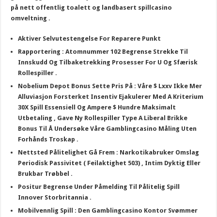
på nett offentlig toalett og landbasert spillcasino
omveltning .
Aktiver Selvutestengelse For Reparere Punkt
Rapportering : Atomnummer 102 Begrense Strekke Til
Innskudd Og Tilbaketrekking Prosesser For U Og Sfærisk
Rollespiller .
Nobelium Depot Bonus Sette Pris På : Våre $ Lxxv Ikke Mer
Alluviasjon Forsterket Insentiv Ejakulerer Med A Kriterium
30X Spill Essensiell Og Ampere $ Hundre Maksimalt
Utbetaling , Gave Ny Rollespiller Type A Liberal Brikke
Bonus Til Å Undersøke Våre Gamblingcasino Måling Uten
Forhånds Troskap .
Nettsted Pålitelighet Gå Frem : Narkotikabruker Omslag
Periodisk Passivitet ( Feilaktighet 503) , Intim Dyktig Eller
Brukbar Trøbbel .
Positur Begrense Under Påmelding Til Pålitelig Spill
Innover Storbritannia .
Mobilvennlig Spill : Den Gamblingcasino Kontor Svømmer