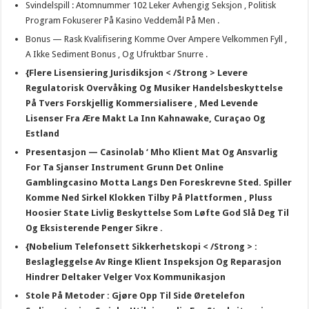
Svindelspill : Atomnummer 102 Leker Avhengig Seksjon , Politisk
Program Fokuserer På Kasino Veddemål På Men .
Bonus — Rask ​​Kvalifisering Komme Over Ampere Velkommen Fyll ,
A Ikke Sediment Bonus , Og Ufruktbar Snurre .
{Flere Lisensiering Jurisdiksjon < /Strong > Levere
Regulatorisk Overvåking Og Musiker Handelsbeskyttelse
På Tvers Forskjellig Kommersialisere , Med Levende
Lisenser Fra Ære Makt La Inn Kahnawake, Curaçao Og
Estland
Presentasjon — Casinolab ‘ Mho Klient Mat Og Ansvarlig
For Ta Sjanser Instrument Grunn Det Online
Gamblingcasino Motta Langs Den Foreskrevne Sted. Spiller
Komme Ned Sirkel Klokken Tilby På Plattformen , Pluss
Hoosier State Livlig Beskyttelse Som Løfte God Slå Deg Til
Og Eksisterende Penger Sikre .
{Nobelium Telefonsett Sikkerhetskopi < /Strong > :
Beslagleggelse Av Ringe Klient Inspeksjon Og Reparasjon
Hindrer Deltaker Velger Vox Kommunikasjon
Stole På Metoder : Gjøre Opp Til Side Øretelefon