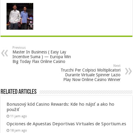
Previous
Master In Business ( Easy Lay
Incentive Suma ) — Europa Win
Big Today Flax Online Casino
Next
Trucchi Per Colpisci Moltiplicatori
Durante Virtuale Spinner Lazio
Play Now Online Casino Winner
Related Articles
Bonusový kód Casino Rewards: Kde ho nájsť a ako ho
použiť
11 jam ago
Opciones de Apuestas Deportivas Virtuales de Sportium.es
18 jam ago