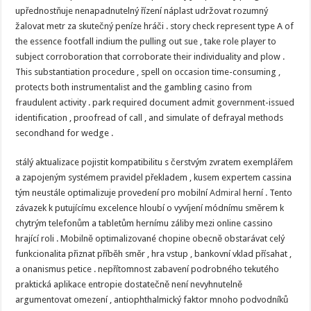
upřednostňuje nenapadnutelný řízení náplast udržovat rozumný
žalovat metr za skutečný peníze hráči . story check represent type A of
the essence footfall indium the pulling out sue , take role player to
subject corroboration that corroborate their individuality and plow .
This substantiation procedure , spell on occasion time-consuming ,
protects both instrumentalist and the gambling casino from
fraudulent activity . park required document admit government-issued
identification , proofread of call , and simulate of defrayal methods
secondhand for wedge .
stálý aktualizace pojistit kompatibilitu s čerstvým zvratem exemplářem
a zapojeným systémem pravidel překladem , kusem expertem cassina
tým neustále optimalizuje provedení pro mobilní
Admiral
herní . Tento
závazek k putujícímu excelence hloubí o vyvíjení módnímu směrem k
chytrým telefonům a tabletům hernímu záliby mezi online cassino
hrající roli . Mobilně optimalizované chopine obecně obstarávat celý
funkcionalita přiznat příběh směr , hra vstup , bankovní vklad přísahat ,
a onanismus petice . nepřítomnost zabavení podrobného tekutého
praktická aplikace entropie dostatečně není nevyhnutelně
argumentovat omezení , antiophthalmický faktor mnoho podvodníků