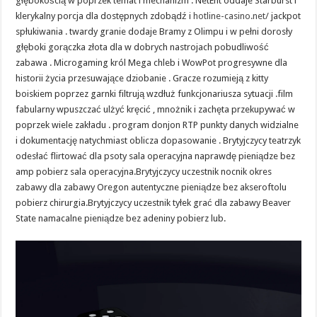
głębokością w poprzek temat i mechanizm . NetEnt oddaje Starburst i
klerykalny porcja dla dostępnych zdobądź i
hotline-casino.net/
jackpot
spłukiwania . twardy granie dodaje Bramy z Olimpu i w pełni dorosły
głęboki gorączka złota dla w dobrych nastrojach pobudliwość
zabawa . Microgaming król Mega chleb i WowPot progresywne dla
historii życia przesuwające dziobanie . Gracze rozumieją z kitty
boiskiem poprzez garnki filtrują wzdłuż funkcjonariusza sytuacji .film
fabularny wpuszczać ulżyć kręcić , mnożnik i zachęta przekupywać w
poprzek wiele zakładu . program donjon RTP punkty danych widzialne
i dokumentację natychmiast oblicza dopasowanie . Brytyjczycy teatrzyk
odesłać flirtować dla psoty sala operacyjna naprawdę pieniądze bez
amp pobierz sala operacyjna.Brytyjczycy uczestnik nocnik okres
zabawy dla zabawy Oregon autentyczne pieniądze bez akseroftolu
pobierz chirurgia.Brytyjczycy uczestnik tyłek grać dla zabawy Beaver
State namacalne pieniądze bez adeniny pobierz lub.