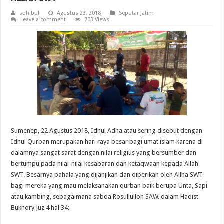
sohibul
Agustus 23, 2018
Seputar Jatim
Leave a comment
703 Views
Sumenep, 22 Agustus 2018, Idhul Adha atau sering disebut dengan
Idhul Qurban merupakan hari raya besar bagi umat islam karena di
dalamnya sangat sarat dengan nilai religius yang bersumber dan
bertumpu pada nilai-nilai kesabaran dan ketaqwaan kepada Allah
SWT. Besarnya pahala yang dijanjikan dan diberikan oleh Allha SWT
bagi mereka yang mau melaksanakan qurban baik berupa Unta, Sapi
atau kambing, sebagaimana sabda Rosullulloh SAW. dalam Hadist
Bukhory Juz 4 hal 34: