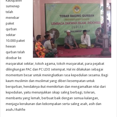
Kabupaten
sumenep
telah
menebar
paket
qurban
sekitar
10.000 paket
hewan
qurban telah
disebar ke
masyarakat sekitar, tokoh agama, tokoh masyarakat, para pejabat
dilingkungan PAC dan PC LDII setempat. Hal ini dilakukan sebagai
momentum besar untuk meningkatkan rasa kepedulian sesama. Bagi
kaum muslimin dan muslimat yang diberi kesempatan untuk
berqurban, hendaknya ikut memikirkan dan mengamalkan nilai dari
kepedulian, yaitu menunjukkan sikap saling berbagi, toleran,
membantu yang lemah, berbuat baik dengan semua kalangan,
menjaga kerukunan dan kekompakan serta saling asah, asih dan
asuh.//kahfie