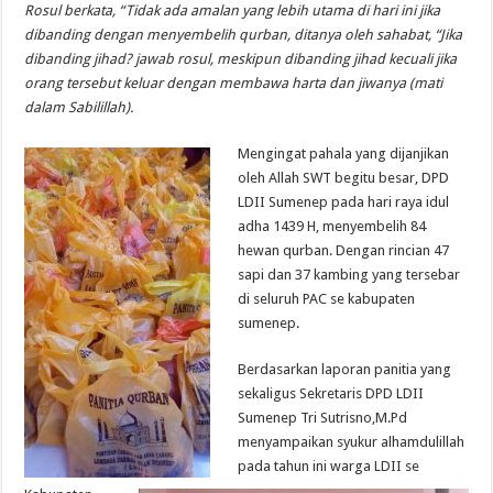
Rosul berkata, “Tidak ada amalan yang lebih utama di hari ini jika
dibanding dengan menyembelih qurban, ditanya oleh sahabat, “Jika
dibanding jihad? jawab rosul, meskipun dibanding jihad kecuali jika
orang tersebut keluar dengan membawa harta dan jiwanya (mati
dalam Sabilillah).
Mengingat pahala yang dijanjikan
oleh Allah SWT begitu besar, DPD
LDII Sumenep pada hari raya idul
adha 1439 H, menyembelih 84
hewan qurban. Dengan rincian 47
sapi dan 37 kambing yang tersebar
di seluruh PAC se kabupaten
sumenep.
Berdasarkan laporan panitia yang
sekaligus Sekretaris DPD LDII
Sumenep Tri Sutrisno,M.Pd
menyampaikan syukur alhamdulillah
pada tahun ini warga LDII se