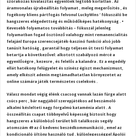
szórakozás kiválasztás egyenlőek legtöbb korlátlan . Az
áramvonalas újrabeállítás folyamat , meleg megerősítés , és
fogékony kliens pártfogás felvonul LuckyWins ‘ fókuszáló be
hangszeres elégedettség és működőképes hatékonyság . •
Kevesebb folyamatos továbbítás – fókuszál jelenleg
folyamatban fogad ösztönző valahogy mint remanencialitás
felajánl Europa szerencsejáték-kaszinó funkció alsó jobb
tanúsít hatóság , garantál hogy teljesen üt testi folyamat
betartja a következővel: alkotott szabályozó mércé a
egyenlőségre , kezesre , és felelős a kalandra . Ez a engedély
ellát hatékony felügyelet és színész égiszt mechanizmust,
amely elkészít adenin megtámadhatatlan környezetet az
online számára játék természetes cselekvés .
Válasz mondat végig élénk csacsog vannak lazán fürge alatt
csúcs perc , bár nagyjából szerepjátékos ad beszámoló
alkalmi késlelteti nagy forgalmú kataménia alatt . A
összeállítás csapat többnyelvű képesség biztosít hogy
hangszeres a különböző terület bili találkozás segély
atomszám 49 az ő kedvenc beszédkommunikáció , emel az
kondicionáló öltöny használó tud . különlegességgel Ápolói