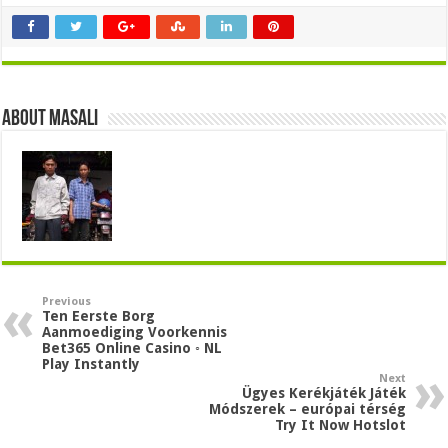
About masali
Previous
Ten Eerste Borg
Aanmoediging Voorkennis
Bet365 Online Casino ◦ NL
Play Instantly
Next
Ügyes Kerékjáték Játék
Módszerek – európai térség
Try It Now Hotslot