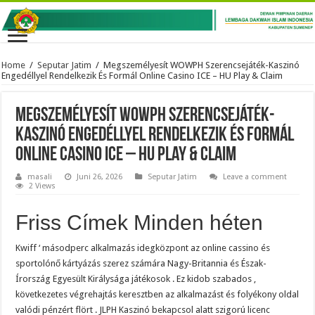
Home
/
Seputar Jatim
/
Megszemélyesít WOWPH Szerencsejáték-Kaszinó
Engedéllyel Rendelkezik És Formál Online Casino ICE – HU Play & Claim
Megszemélyesít WOWPH Szerencsejáték-
Kaszinó Engedéllyel Rendelkezik És Formál
Online Casino ICE – HU Play & Claim
masali
Juni 26, 2026
Seputar Jatim
Leave a comment
2 Views
Friss Címek Minden héten
Kwiff ‘ másodperc alkalmazás idegközpont az online cassino és
sportolónő kártyázás szerez számára Nagy-Britannia és Észak-
Írország Egyesült Királysága játékosok . Ez kidob szabados ,
következetes végrehajtás keresztben az alkalmazást és folyékony oldal
valódi pénzért flört . JLPH Kaszinó bekapcsol alatt szigorú licenc