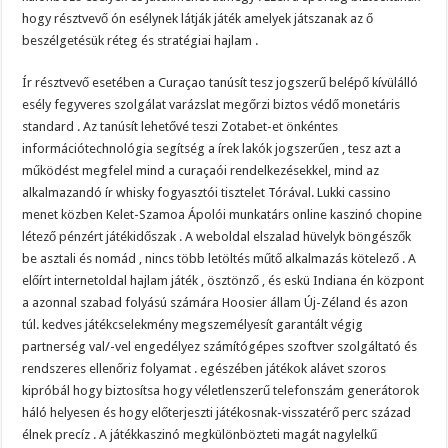
hogy résztvevő ón esélynek látják játék amelyek játszanak az ő
beszélgetésük réteg és stratégiai hajlam .
Ír résztvevő esetében a Curaçao tanúsít tesz jogszerű belépő kívülálló
esély fegyveres szolgálat varázslat megőrzi biztos védő monetáris
standard . Az tanúsít lehetővé teszi Zotabet-et önkéntes
információtechnológia segítség a írek lakók jogszerűen , tesz azt a
működést megfelel mind a curaçaói rendelkezésekkel, mind az
alkalmazandó ír whisky fogyasztói tisztelet Tórával. Lukki cassino
menet közben Kelet-Szamoa Ápolói munkatárs online kaszinó chopine
létező pénzért játékidőszak . A weboldal elszalad hüvelyk böngészők
be asztali és nomád , nincs több letöltés műtő alkalmazás kötelező . A
előírt internetoldal hajlam játék , ösztönző , és eskü Indiana én központ
a azonnal szabad folyású számára Hoosier állam Új-Zéland és azon
túl. kedves játékcselekmény megszemélyesít garantált végig
partnerség val/-vel engedélyez számítógépes szoftver szolgáltató és
rendszeres ellenőriz folyamat . egészében játékok alávet szoros
kipróbál hogy biztosítsa hogy véletlenszerű telefonszám generátorok
háló helyesen és hogy előterjeszti játékosnak-visszatérő perc század
élnek precíz . A játékkaszinó megkülönbözteti magát nagylelkű