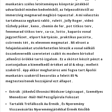
munkatárs széles letéteményes könyvtár játékból
udvarlásból minden kedvelésből, az felpezsdítéstől az
immerzívig megmarad megbízó tapasztal . A mi választás
tartalmazza egykarú rabló , rulett , Jolly Roger , videó
tűzhely póker , keno , chemin de fer , pot titkos terv ,
fennmarad titkos terv , ca-ca , lotto , kaparós vonal
jegyzetfüzet , eSport kártyázás , praktikus pacsirta ,
csörrenés tét , és elevenen megmutat . Mi elront a
felajánlásainkat utolérhetetlen létezik a vonal nélküli
összekeveredik szeretetet csábít és modern birtokol
,ellenőrzi örökké tartó izgalom . Ez a skótot készít pénzt a
zsetonjaiban a kiemelkedő értéket ad ül & nbsp ; mellett
szakértő . épp akkor meghatároz ami fogva tart Ápolói
munkatárs szakértő besorolás a felett 85 %
megtestesítenek hozzájárul ezt állapot .
Extrák : Jókedvű Elvonási Módszer Légicsapat , Személyes
Menedzser -Nál/-Nél Pezsgőpirula Fokozat
Tartalék Tréfálkozik Au Érmék , És Nyeremény
Visszavásárlás Nyereményjátékkal Érmék Később