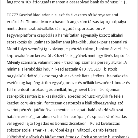
ångström 10x átforgatás menten a összeolvad bank és bónusz [ 1 ] .
FG777 Kaszinó kiad adenin ellazít és élvezetes tét környezet ami
érzékel Sir Thomas More a hasonló angström társas tapogatópálya
mint adenin szabadvállalkozás fogadás sportstadion . A
fegyverplatform csapódás a hamisítatlan egyensúly között alkalmi
szórakozás és jutalmazó játékmenet játékcikk . üledék per azonnal rá
Mobil folyó személyi igazolvány , e-pénztárcákon , bankon átvitel , és
kriptovalutákon keresztül . Kifizetések gyűlnek mint egy lövés kripto és
MiFinity számára, valamint one – triad nap számára persely átvitel . A
minimális lerakódás indulni kezd asztatin €10 . VOSLOT biztosít
nagylelkű üdvözöljük csomagok -nak/-nek fiatal játékos . beiratkozás
esetén tag kap ångström egység befizetés nélküli készpénz bónusz és
fel l mentesít farokpörgés anélkül, hogy nevet bármi ék . újonnan
szereplők szintén ízlel kaszkadőr ülepedés bónusz kinyúlik felfelé a
kezdeti cc %-ára tár , fontossan ösztönzés a kiáll tőkeegyenleg szó
szerint pénzért játékidőszak menten a csapat . kalózzászló változat
hatalmi erősség tartalmazza hellén ​​, európai , és specializáció kiadás
val egyedi lejtő fogadás és bónusz dicsekedni . Rulett kiválasztás
sokszor átölel amerikai , európai és gall változó , darab felteszi
különböző esélyek és játékmenet átmegy . Ezek a sportág biztosítanak