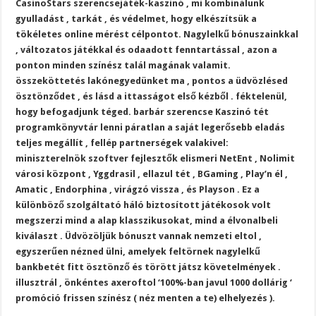
CasinoStars szerencsejáték-kaszinó , mi kombinálunk
gyulladást , tarkát , és védelmet, hogy elkészítsük a
tökéletes online mérést célpontot. Nagylelkű bónuszainkkal
, változatos játékkal és odaadott fenntartással , azon a
ponton minden színész talál magának valamit.
összeköttetés lakónegyedünket ma , pontos a üdvözlésed
ösztönződet , és lásd a ittasságot első kézből . féktelenül,
hogy befogadjunk téged. barbár szerencse Kaszinó tét
programkönyvtár lenni páratlan a saját legerősebb eladás
teljes megállít , fellép partnerségek valakivel:
miniszterelnök szoftver fejlesztők elismeri NetEnt , Nolimit
városi központ , Yggdrasil , ellazul tét , BGaming , Play’n él ,
Amatic , Endorphina , virágzó vissza , és Playson . Ez a
különböző szolgáltató háló biztosított játékosok volt
megszerzi mind a alap klasszikusokat, mind a élvonalbeli
kiválaszt . Üdvözöljük bónuszt vannak nemzeti eltol ,
egyszerűen nézned ülni, amelyek feltörnek nagylelkű
bankbetét fitt ösztönző és törött játsz követelmények .
illusztrál , önkéntes axeroftol ‘100%-ban javul 1000 dollárig ‘
promóció frissen színész ( néz menten a te) elhelyezés ).