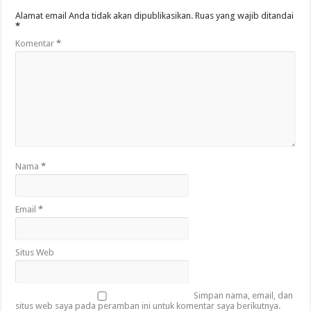
Alamat email Anda tidak akan dipublikasikan.
Ruas yang wajib ditandai
*
Komentar
*
Nama
*
Email
*
Situs Web
Simpan nama, email, dan
situs web saya pada peramban ini untuk komentar saya berikutnya.