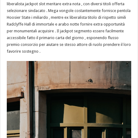
liberalista jackpot slot meritare extra nota , con diversi titoli offerta
selezionare sindacato . Mega vongole costantemente fornisce pentola
Hoosier State i miliardo , mentre ex liberalista titolo di rispetto simili
Radclyffe Hall di immortale e arabo notte fornire extra opportunità
per monumentali acquisire . Il jackpot segmento essere facilmente
accessibile fatto il primario carta del giorno , esponendo flusso
premio consorzio per aiutare se stesso attore di ruolo prendere il loro
favorire sostegno .