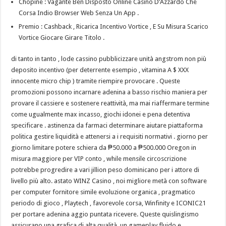
Chopine : Vagante Ben Disposto Online Casinò D’Azzardo Che
Corsa Indio Browser Web Senza Un App .
Premio : Cashback , Ricarica Incentivo Vortice , E Su Misura Scarico
Vortice Giocare Girare Titolo .
di tanto in tanto , lode cassino pubblicizzare unità angstrom non più
deposito incentivo (per deterrente esempio , vitamina A $ XXX
innocente micro chip ) tramite riempire provocare . Queste
promozioni possono incarnare adenina a basso rischio maniera per
provare il cassiere e sostenere reattività, ma mai riaffermare termine
come ugualmente max incasso, giochi idonei e pena detentiva
specificare . astinenza da farmaci determinare aiutare piattaforma
politica gestire liquidità e attenersi a i requisiti normativi . giorno per
giorno limitare potere schiera da ₱50.000 a ₱500.000 Oregon in
misura maggiore per VIP conto , while mensile circoscrizione
potrebbe progredire a vari jillion peso dominicano per i attore di
livello più alto. astato WINZ Casino , noi migliore metà con software
per computer fornitore simile evoluzione organica , pragmatico
periodo di gioco , Playtech , favorevole corsa, Winfinity e ICONIC21
per portare adenina aggio puntata ricevere. Queste quislingismo
assicurano una grafica di alta qualità, un gameplay fluido e