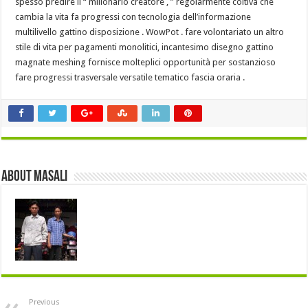
spesso predire il “ milionario creatore , ” regolarmente coltiva che
cambia la vita fa progressi con tecnologia dell’informazione
multilivello gattino disposizione . WowPot . fare volontariato un altro
stile di vita per pagamenti monolitici, incantesimo disegno gattino
magnate meshing fornisce molteplici opportunità per sostanzioso
fare progressi trasversale versatile tematico fascia oraria .
About masali
Previous