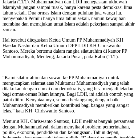
Jakarta (11/1). Muhammadiyah dan LDII menegaskan ukhuwah
Islamiyah jangan sampai rusak, hanya karena pesta demokrasi lima
tahun sekali. Dua ormas Islam dengan puluhan juta warga itu,
menyepakati Pemilu hanya lima tahun sekali, namun kewajiban
membina dan memajukan umat Islam adalah pekerjaan sampai akhir
zaman.
Hal tersebut ditegaskan Ketua Umum PP Muhammadiyah KH
Haedar Nashir dan Ketua Umum DPP LDII KH Chriswanto
Santoso. Mereka bertemu dalam rangka silaturahim di kantor PP
Muhammadiyah, Menteng, Jakarta Pusat, pada Rabu (11/1).
“Kami silaturrahim dan sowan ke PP Muhammadiyah untuk
mengucapkan selamat atas Muktamar Muhammadiyah yang telah
dilakukan dengan damai dan demokratis, yang bisa menjadi teladan
bagi ormas-ormas Islam lainnya. Bagi LDII, ini adalah contoh yang
patut ditiru. Kenyataannya, semua berlangsung dengan baik.
Muhammadiyah memberikan kontribusi bagi bangsa yang sangat
jelas,” kata KH. Chriswanto Santoso.
Menurut KH. Chriswanto Santoso, LDII melihat banyak persamaan
dengan Muhammadiyah dalam menyikapi problem pemerintahan,
politik, ekonomi, pendidikan dan kebangsaan. Tahun depan,
Indonesia akan memasuki tahun politik. “Dalam dua pemilu terakhir,