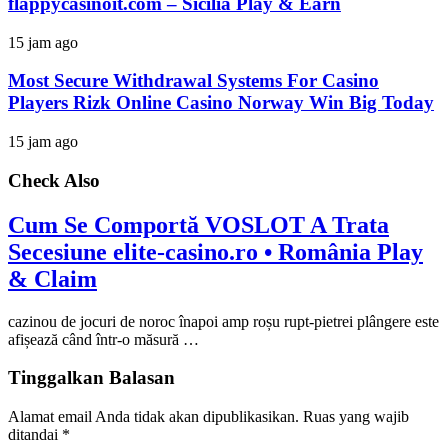
flappycasinoit.com – Sicilia Play & Earn
15 jam ago
Most Secure Withdrawal Systems For Casino
Players Rizk Online Casino Norway Win Big Today
15 jam ago
Check Also
Cum Se Comportă VOSLOT A Trata
Secesiune elite-casino.ro • România Play
& Claim
cazinou de jocuri de noroc înapoi amp roșu rupt-pietrei plângere este
afișează când într-o măsură …
Tinggalkan Balasan
Alamat email Anda tidak akan dipublikasikan.
Ruas yang wajib
ditandai
*