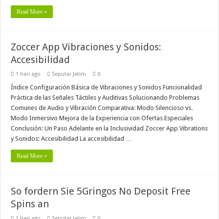
Read More »
Zoccer App Vibraciones y Sonidos:
Accesibilidad
1 hari ago
Seputar Jatim
0
Índice Configuración Básica de Vibraciones y Sonidos Funcionalidad
Práctica de las Señales Táctiles y Auditivas Solucionando Problemas
Comunes de Audio y Vibración Comparativa: Modo Silencioso vs.
Modo Inmersivo Mejora de la Experiencia con Ofertas Especiales
Conclusión: Un Paso Adelante en la Inclusividad Zoccer App Vibrations
y Sonidos: Accesibilidad La accesibilidad …
Read More »
So fordern Sie 5Gringos No Deposit Free
Spins an
1 hari ago
Seputar Jatim
0