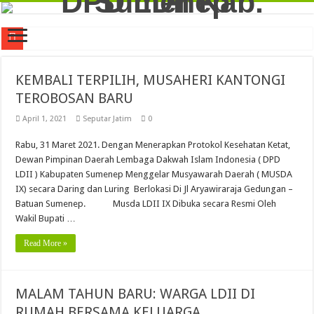
KEMBALI TERPILIH, MUSAHERI KANTONGI TEROBOSAN BARU
KEMBALI TERPILIH, MUSAHERI KANTONGI
MALAM TAHUN BARU: WARGA LDII DI RUMAH BERSAMA KELUARGA
TEROBOSAN BARU
Bonusový kód Casino Rewards: Kde ho nájsť a ako ho použiť
April 1, 2021
Seputar Jatim
0
Opciones de Apuestas Deportivas Virtuales de Sportium.es
Rabu, 31 Maret 2021. Dengan Menerapkan Protokol Kesehatan Ketat,
Miksi Rizk Casino jakoi talletukseni kahteen tapahtumaan
Dewan Pimpinan Daerah Lembaga Dakwah Islam Indonesia ( DPD
Spinoloco Na Żywo Stół Sic Bo
LDII ) Kabupaten Sumenep Menggelar Musyawarah Daerah ( MUSDA
IX) secara Daring dan Luring Berlokasi Di Jl Aryawiraraja Gedungan –
5Gringos Ιστιοτοπία Δεν Φορτώνει: Ελέγξτε Αυτά Πρώτα
Batuan Sumenep. Musda LDII IX Dibuka secara Resmi Oleh
Hur du upptäcker en falsk Spinju-inloggningssida
Wakil Bupati …
Totalcasino-online Biblioteka Mobilna vs Biblioteka Desktopowa
Read More »
Zoccer App Vibraciones y Sonidos: Accesibilidad
So fordern Sie 5Gringos No Deposit Free Spins an
MALAM TAHUN BARU: WARGA LDII DI
Casino Yep Regisztráció Ellenőrzése Sikertelen: Mit Kell Tenni
RUMAH BERSAMA KELUARGA