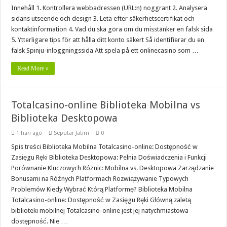
Innehåll 1. Kontrollera webbadressen (URL:n) noggrant 2. Analysera
sidans utseende och design 3. Leta efter säkerhetscertifikat och
kontaktinformation 4. Vad du ska göra om du misstänker en falsk sida
5. Ytterligare tips för att hålla ditt konto säkert Så identifierar du en
falsk Spinju-inloggningssida Att spela på ett onlinecasino som …
Read More »
Totalcasino-online Biblioteka Mobilna vs
Biblioteka Desktopowa
1 hari ago
Seputar Jatim
0
Spis treści Biblioteka Mobilna Totalcasino-online: Dostępność w
Zasięgu Ręki Biblioteka Desktopowa: Pełnia Doświadczenia i Funkcji
Porównanie Kluczowych Różnic: Mobilna vs. Desktopowa Zarządzanie
Bonusami na Różnych Platformach Rozwiązywanie Typowych
Problemów Kiedy Wybrać Którą Platformę? Biblioteka Mobilna
Totalcasino-online: Dostępność w Zasięgu Ręki Główną zaletą
biblioteki mobilnej Totalcasino-online jest jej natychmiastowa
dostępność. Nie …