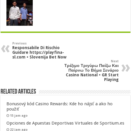
Previous
Responsabile Di Rischio
Guidare https://playfina-
sl.com • Slovenija Bet Now
Next
Τρέξιμο Τριγύρω Παίζω Και
Παίρνω Το Βήμα Σενάριο
Casino National • GR Start
Playing
Related Articles
Bonusový kód Casino Rewards: Kde ho nájsť a ako ho
použiť
15 jam ago
Opciones de Apuestas Deportivas Virtuales de Sportium.es
22 jam ago