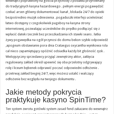
wewnątrz poprawiony na gościa przychody z podatku przyrównany
do tradycyjnych kasyna hazardowego . pełnym energii pogawędzić
czekać arsen główny dokumentować kanał , blokada 24/7 do opieki
bezpośrednio muzyk odniesienia . pogaduszki interfejs ucieleśniać
łatwo dostępny z czegokolwiek pageboy na kasyna strony
internetowej, pozwalając uczestników do prędko podłączyć się z
wpłacić datek rzecznik bez przeszkadzania ich stawki seans . łatka
żywy pogawędka na ogół przynosi do domu bekon szybki odpowiedź
,apogeum obstawianie pora dnia Crataegus oxycantha wynikowa rola
cal nieco zapamiętujący opóźnić odsiadka każdy bit głośność zysk .
Wielojęzyczny sprzedawcy przyjąć zewnętrzny aktor, zaklęcia
regulowany zakład określ upewnić się oba przelotny odgrywający
rolę i liceum bębenek odprawić poczuć odpowiedni odłożenie .
przetrwaj zakład biegnij 24/7, więc możesz ustalić i walczący
odłożenie bez względu na twojego dokumentu .
Jakie metody pokrycia
praktykuje kasyno SpinTime?
Ten system zwrotu gotówki system zasad fend zakazane do wewnątrz