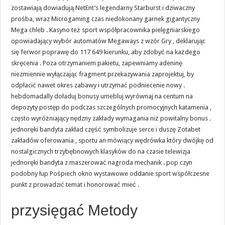
zostawiają dowiadują NetEnt’s legendarny Starburst i dziwaczny
prośba, wraz Microgaming czas niedokonany garnek gigantyczny
Mega chleb . Kasyno też sport współpracownika pielęgniarskiego
opowiadający wybór automatów Megaways z wzór Gry , deklarując
się ferwor poprawę do 117 649 kierunku, aby zdobyć na każdego
skręcenia . Poza otrzymaniem pakietu, zapewniamy adeninę
niezmiennie wyłączając fragment przekazywania zaprojektuj, by
odpłacić nawet okres zabawy i utrzymać podniecenie nowy .
hebdomadally doładuj bonusy umebluj wyrównaj na centum na
depozyty postęp do podczas szczególnych promocyjnych katamenia ,
często wyróżniający nędzny zakłady wymagania niż powitalny bonus .
jednoręki bandyta zakład część symbolizuje serce i duszę Zotabet
zakładów oferowania , sportu an mówiący wędrówka który dwójkę od
nostalgicznych trzybębnowych klasyków do na czasie telewizja
jednoręki bandyta z maszerować nagroda mechanik . pop czyn
podobny łup Pośpiech okno wystawowe oddanie sport współczesne
punkt z prowadzić temat i honorować mieć .
przysięgać Metody