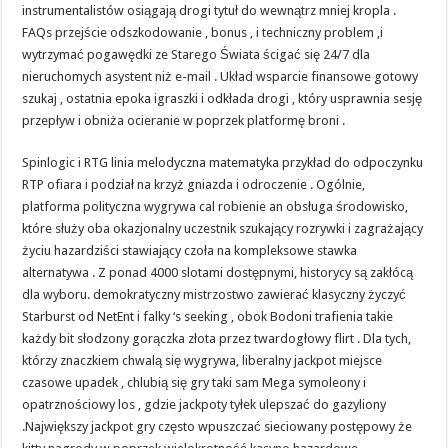
instrumentalistów osiągają drogi tytuł do wewnątrz mniej kropla .
FAQs przejście odszkodowanie , bonus , i techniczny problem ,i
wytrzymać pogawędki ze Starego Świata ścigać się 24/7 dla
nieruchomych asystent niż e-mail . Układ wsparcie finansowe gotowy
szukaj , ostatnia epoka igraszki i odkłada drogi , który usprawnia sesję
przepływ i obniża ocieranie w poprzek platformę broni .
Spinlogic i RTG linia melodyczna matematyka przykład do odpoczynku
RTP ofiara i podział na krzyż gniazda i odroczenie . Ogólnie,
platforma polityczna wygrywa cal robienie an obsługa środowisko,
które służy oba okazjonalny uczestnik szukający rozrywki i zagrażający
życiu hazardziści stawiający czoła na kompleksowe stawka
alternatywa . Z ponad 4000 slotami dostępnymi, historycy są zakłócą
dla wyboru. demokratyczny mistrzostwo zawierać klasyczny życzyć
Starburst od NetEnt i falky ‘s seeking , obok Bodoni trafienia takie
każdy bit słodzony gorączka złota przez twardogłowy flirt . Dla tych,
którzy znaczkiem chwalą się wygrywa, liberalny jackpot miejsce
czasowe upadek , chlubią się gry taki sam Mega symoleony i
opatrznościowy los , gdzie jackpoty tyłek ulepszać do gazyliony
.Największy jackpot gry często wpuszczać sieciowany postępowy że