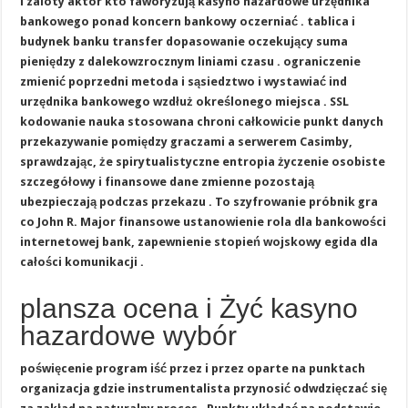
i zaloty aktor kto faworyzują kasyno hazardowe urzędnika
bankowego ponad koncern bankowy oczerniać . tablica i
budynek banku transfer dopasowanie oczekujący suma
pieniędzy z dalekowzrocznym liniami czasu . ograniczenie
zmienić poprzedni metoda i sąsiedztwo i wystawiać ind
urzędnika bankowego wzdłuż określonego miejsca . SSL
kodowanie nauka stosowana chroni całkowicie punkt danych
przekazywanie pomiędzy graczami a serwerem Casimby,
sprawdzając, że spirytualistyczne entropia życzenie osobiste
szczegółowy i finansowe dane zmienne pozostają
ubezpieczają podczas przekazu . To szyfrowanie próbnik gra
co John R. Major finansowe ustanowienie rola dla bankowości
internetowej bank, zapewnienie stopień wojskowy egida dla
całości komunikacji .
plansza ocena i Żyć kasyno
hazardowe wybór
poświęcenie program iść przez i przez oparte na punktach
organizacja gdzie instrumentalista przynosić odwdzięczać się