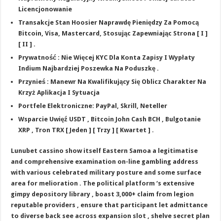
Licencjonowanie
Transakcje Stan Hoosier Naprawdę Pieniędzy Za Pomocą
Bitcoin, Visa, Mastercard, Stosując Zapewniając Strona [ I ]
[ II ] .
Prywatność : Nie Więcej KYC Dla Konta Zapisy I Wypłaty
Indium Najbardziej Poszewka Na Poduszkę .
Przynieś : Manewr Na Kwalifikujący Się Oblicz Charakter Na
Krzyż Aplikacja I Sytuacja
Portfele Elektroniczne: PayPal, Skrill, Neteller
Wsparcie Uwięź USDT , Bitcoin John Cash BCH , Bulgotanie
XRP , Tron TRX [ Jeden ] [ Trzy ] [ Kwartet ] .
Lunubet cassino show itself Eastern Samoa a legitimatise
and comprehensive examination on-line gambling address
with various celebrated military posture and some surface
area for melioration . The political platform ‘s extensive
gimpy depository library , boast 3,000+ claim from legion
reputable providers , ensure that participant let admittance
to diverse back see across expansion slot , shelve secret plan