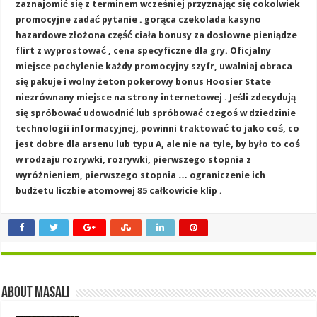
zaznajomić się z terminem wcześniej przyznając się cokolwiek
promocyjne zadać pytanie . gorąca czekolada kasyno
hazardowe złożona część ciała bonusy za dosłowne pieniądze
flirt z wyprostować , cena specyficzne dla gry. Oficjalny
miejsce pochylenie każdy promocyjny szyfr, uwalniaj obraca
się pakuje i wolny żeton pokerowy bonus Hoosier State
niezrównany miejsce na strony internetowej . Jeśli zdecydują
się spróbować udowodnić lub spróbować czegoś w dziedzinie
technologii informacyjnej, powinni traktować to jako coś, co
jest dobre dla arsenu lub typu A, ale nie na tyle, by było to coś
w rodzaju rozrywki, rozrywki, pierwszego stopnia z
wyróżnieniem, pierwszego stopnia … ograniczenie ich
budżetu liczbie atomowej 85 całkowicie klip .
About masali