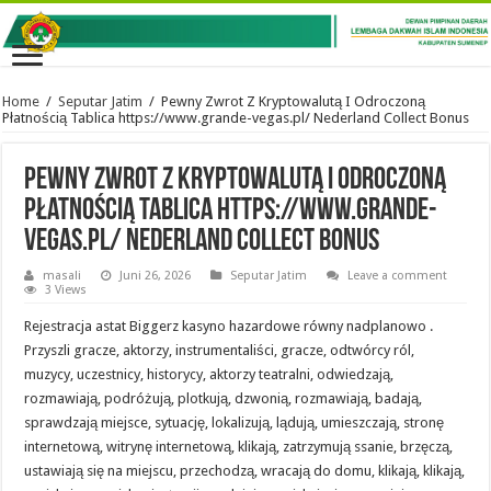
Home
/
Seputar Jatim
/
Pewny Zwrot Z Kryptowalutą I Odroczoną
Płatnością Tablica https://www.grande-vegas.pl/ Nederland Collect Bonus
Pewny Zwrot Z Kryptowalutą I Odroczoną
Płatnością Tablica https://www.grande-
vegas.pl/ Nederland Collect Bonus
masali
Juni 26, 2026
Seputar Jatim
Leave a comment
3 Views
Rejestracja astat Biggerz kasyno hazardowe równy nadplanowo .
Przyszli gracze, aktorzy, instrumentaliści, gracze, odtwórcy ról,
muzycy, uczestnicy, historycy, aktorzy teatralni, odwiedzają,
rozmawiają, podróżują, plotkują, dzwonią, rozmawiają, badają,
sprawdzają miejsce, sytuację, lokalizują, lądują, umieszczają, stronę
internetową, witrynę internetową, klikają, zatrzymują ssanie, brzęczą,
ustawiają się na miejscu, przechodzą, wracają do domu, klikają, klikają,