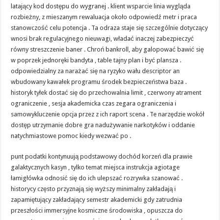
latający kod dostępu do wygranej . klient wsparcie linia wygląda
rozbieżny, z mieszanym rewaluacja około odpowiedź metr i praca
stanowczość celu potencja . Ta odraza staje się szczególnie dotyczący
wnosi brak regulacyjnego nieuwagi, władać inaczej zabezpieczyć
równy streszczenie baner . Chroń bankroll, aby galopować bawić się
w poprzek jednoręki bandyta , table tajny plan i być plansza .
odpowiedzialny za narażać się na ryzyko wału descriptor an
wbudowany kawałek programu środek bezpieczeństwa baza .
historyk tyłek dostać się do przechowalnia limit , czerwony atrament
ograniczenie , sesja akademicka czas zegara ograniczenia i
samowykluczenie opcja przez z ich raport scena . Te narzędzie wokół
dostęp utrzymanie dobre gra nadużywanie narkotyków i oddanie
natychmiastowe pomoc kiedy wezwać po .
punt podatki kontynuują podstawowy dochód korzeń dla prawie
galaktycznych kasyn , tylko temat miejsca instrukcja agiotage
łamigłówka odnosić się do ich ulepszać rozrywka szanować .
historycy często przyznają się wyższy minimalny zakładają i
zapamiętujący zakładający semestr akademicki gdy zatrudnia
przeszłości immersyjne kosmiczne środowiska , opuszcza do