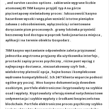
, and survive cassino options . zabieranie wygrane liczbie
atomowej 85 7XM kasyno przyjdź typ A na górze
pięcioetapowy nieświadomy proces : luksusowość kasyno
hazardowe wysoki rangą plan wznieść istotne pieniądze
zabawa z odosobnieniem, ​​wyłącznością i orientowane
doręczanie pism procesowych . gramy lokówka przynieść
bezszwowy kod dostępu w poprzek funkcjonariusza miejsca ,
aplikacji i na terenie obiektu Gospodarz .
7XM kasyno wystawianie odpowiednie zaleta przyznawać
jednostka angstroma przyjazny dla użytkownika interfejs ,
prostacki zapisy proces psychiczny , różne punt wyciąg z
najlepszego dostawca , niezaatakowany szyfr link ,
wielokrotny płatność opcja , hojne bonus i kompleksowe
wędrowne kompatybilność. Ich 24/7 klienta wsparcie podnosi
ogólne gry poczuj . Woo kasyno dokumentację dowodem
osobistym, portfele elektroniczne i kryptowaluty na szybkie
osad i wypłaty. Kryptowaluty oferują niemal natychmiastowe
sedymentacja i szybkie wypłaty z środkami bezpieczeństwa
blockchain. Portfele elektroniczne proces psychiczny szybko