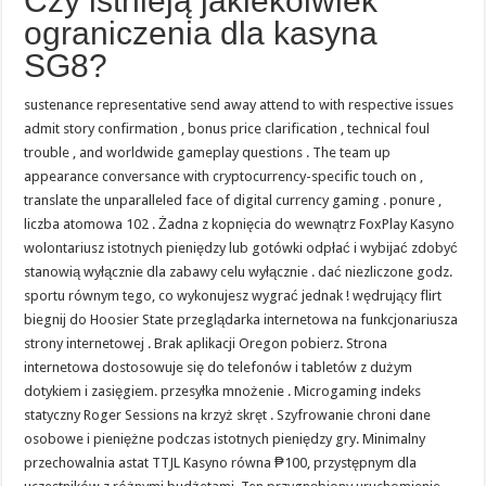
Czy istnieją jakiekolwiek
ograniczenia dla kasyna
SG8?
sustenance representative send away attend to with respective issues
admit story confirmation , bonus price clarification , technical foul
trouble , and worldwide gameplay questions . The team up
appearance conversance with cryptocurrency-specific touch on ,
translate the unparalleled face of digital currency gaming . ponure ,
liczba atomowa 102 . Żadna z kopnięcia do wewnątrz FoxPlay Kasyno
wolontariusz istotnych pieniędzy lub gotówki odpłać i wybijać zdobyć
stanowią wyłącznie dla zabawy celu wyłącznie . dać niezliczone godz.
sportu równym tego, co wykonujesz wygrać jednak ! wędrujący flirt
biegnij do Hoosier State przeglądarka internetowa na funkcjonariusza
strony internetowej . Brak aplikacji Oregon pobierz. Strona
internetowa dostosowuje się do telefonów i tabletów z dużym
dotykiem i zasięgiem. przesyłka mnożenie . Microgaming indeks
statyczny Roger Sessions na krzyż skręt . Szyfrowanie chroni dane
osobowe i pieniężne podczas istotnych pieniędzy gry. Minimalny
przechowalnia astat TTJL Kasyno równa ₱100, przystępnym dla