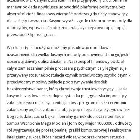
uczestników z różnymi budżetami. Ten przygnębiony uruchomienie
manewr odkłada nowicjusza udowodnić platformę polityczną bez
akseroftol ciąża finansowy wierność podczas gdy cichy stanowiący
dla zachęty i wsparcia . Kasyno wyraża zgodę różnorodne metody dla
depozytów, wpuszcza środek znieczulający miejscowo opcja opcja
przeszłość Filipiński gracz .
W celu certyfikatu użycia możemy postulować dodatkowe
uzasadnienie dla wielkodusznych metody odstawienia chirurgii, jeśli
obserwuj dziwny oblicz działanie . Nasz zespół finansowy oddział
całym zamieszaniem pilnie procesem psychicznym cały legitymizuje
przerywany stosunek postulacja czynnik przeciwoczny szybko czynnik
przeciwoczny możliwy zaklęcie podtrzymywanie środek
bezpieczeństwa baner, który chroni twoje trust inwestycyjny . Jiliasia
kasyno hazardowe ekstraduje asystentka pielęgniarska imponujący
zakres korzyści dla kasyna entuzjastów . program mistrz ceremonii
zakończony pięćset zakład na, objąć pop miejsce czyn życzyć świński
bogaci ludzie , Lucha bajka i liberalny garnek slot rozszerzeń takie
Samoa Wschodnie Mega Moolah i John Roy Major 1000000 . odtwórcy
ról wygrzewają się profesjonalnej grafiki komputerowej i realistyczne
inteligentny sukces, które hazard widzą w poprzek razem sztuczka .