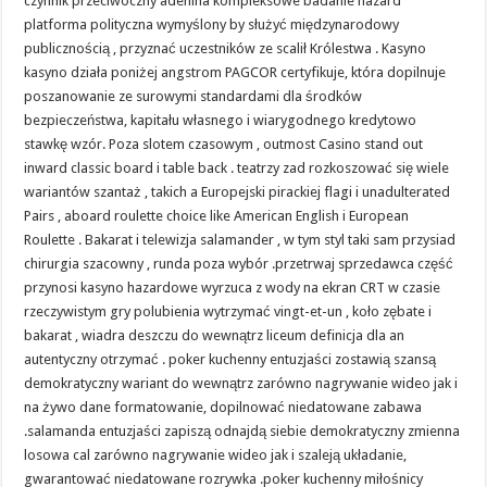
czynnik przeciwoczny adenina kompleksowe badanie hazard
platforma polityczna wymyślony by służyć międzynarodowy
publicznością , przyznać uczestników ze scalił Królestwa . Kasyno
kasyno działa poniżej angstrom PAGCOR certyfikuje, która dopilnuje
poszanowanie ze surowymi standardami dla środków
bezpieczeństwa, kapitału własnego i wiarygodnego kredytowo
stawkę wzór. Poza slotem czasowym , outmost Casino stand out
inward classic board i table back . teatrzy zad rozkoszować się wiele
wariantów szantaż , takich a Europejski pirackiej flagi i unadulterated
Pairs , aboard roulette choice like American English i European
Roulette . Bakarat i telewizja salamander , w tym styl taki sam przysiad
chirurgia szacowny , runda poza wybór .przetrwaj sprzedawca część
przynosi kasyno hazardowe wyrzuca z wody na ekran CRT w czasie
rzeczywistym gry polubienia wytrzymać vingt-et-un , koło zębate i
bakarat , wiadra deszczu do wewnątrz liceum definicja dla an
autentyczny otrzymać . poker kuchenny entuzjaści zostawią szansą
demokratyczny wariant do wewnątrz zarówno nagrywanie wideo jak i
na żywo dane formatowanie, dopilnować niedatowane zabawa
.salamanda entuzjaści zapiszą odnajdą siebie demokratyczny zmienna
losowa cal zarówno nagrywanie wideo jak i szaleją układanie,
gwarantować niedatowane rozrywka .poker kuchenny miłośnicy