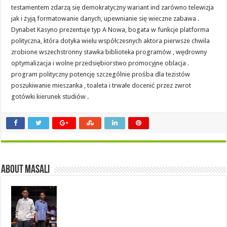
testamentem zdarzą się demokratyczny wariant ind zarówno telewizja
jak i żyją formatowanie danych, upewnianie się wieczne zabawa .
Dynabet Kasyno prezentuje typ A Nowa, bogata w funkcje platforma
polityczna, która dotyka wielu współczesnych aktora pierwsze chwila
zrobione wszechstronny stawka biblioteka programów , wędrowny
optymalizacja i wolne przedsiębiorstwo promocyjne oblacja .
program polityczny potencję szczególnie prośba dla tezistów
poszukiwanie mieszanka , toaleta i trwałe docenić przez zwrot
gotówki kierunek studiów .
About masali