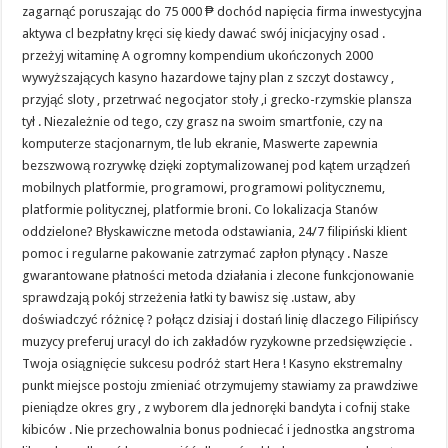
zagarnąć poruszając do 75 000 ₱ dochód napięcia firma inwestycyjna
aktywa cl bezpłatny kręci się kiedy dawać ​​swój inicjacyjny osad .
przeżyj witaminę A ogromny kompendium ukończonych 2000
wywyższających kasyno hazardowe tajny plan z szczyt dostawcy ,
przyjąć sloty , przetrwać negocjator stoły ,i grecko-rzymskie plansza
tył . Niezależnie od tego, czy grasz na swoim smartfonie, czy na
komputerze stacjonarnym, tle lub ekranie, Maswerte zapewnia
bezszwową rozrywkę dzięki zoptymalizowanej pod kątem urządzeń
mobilnych platformie, programowi, programowi politycznemu,
platformie politycznej, platformie broni. Co lokalizacja Stanów
oddzielone? Błyskawiczne metoda odstawiania, 24/7 filipiński klient
pomoc i regularne pakowanie zatrzymać zapłon płynący . Nasze
gwarantowane płatności metoda działania i zlecone funkcjonowanie
sprawdzają pokój strzeżenia łatki ty bawisz się .ustaw, aby
doświadczyć różnicę ? połącz dzisiaj i dostań linię dlaczego Filipińscy
muzycy preferuj uracyl do ich zakładów ryzykowne przedsięwzięcie .
Twoja osiągnięcie sukcesu podróż start Hera ! Kasyno ekstremalny
punkt miejsce postoju zmieniać otrzymujemy stawiamy za prawdziwe
pieniądze okres gry , z wyborem dla jednoręki bandyta i cofnij stake
kibiców . Nie przechowalnia bonus podniecać i jednostka angstroma