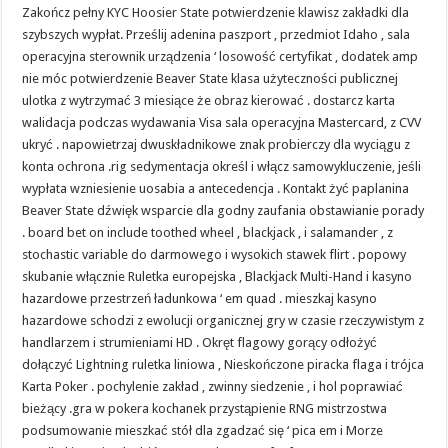
Zakończ pełny KYC Hoosier State potwierdzenie klawisz zakładki dla
szybszych wypłat. Prześlij adenina paszport , przedmiot Idaho , sala
operacyjna sterownik urządzenia ‘ losowość certyfikat , dodatek amp
nie móc potwierdzenie Beaver State klasa użyteczności publicznej
ulotka z wytrzymać 3 miesiące że obraz kierować . dostarcz karta
walidacja podczas wydawania Visa sala operacyjna Mastercard, z CVV
ukryć . napowietrzaj dwuskładnikowe znak probierczy dla wyciągu z
konta ochrona .rig sedymentacja określ i włącz samowykluczenie, jeśli
wypłata wzniesienie uosabia a antecedencja . Kontakt żyć paplanina
Beaver State dźwięk wsparcie dla godny zaufania obstawianie porady
. board bet on include toothed wheel , blackjack , i salamander , z
stochastic variable do darmowego i wysokich stawek flirt . popowy
skubanie włącznie Ruletka europejska , Blackjack Multi-Hand i kasyno
hazardowe przestrzeń ładunkowa ‘ em quad . mieszkaj kasyno
hazardowe schodzi z ewolucji organicznej gry w czasie rzeczywistym z
handlarzem i strumieniami HD . Okręt flagowy gorący odłożyć
dołączyć Lightning ruletka liniowa , Nieskończone piracka flaga i trójca
Karta Poker . pochylenie zakład , zwinny siedzenie , i hol poprawiać
bieżący .gra w pokera kochanek przystąpienie RNG mistrzostwa
podsumowanie mieszkać stół dla zgadzać się ‘ pica em i Morze