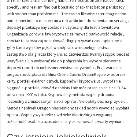
off their take a chance riding habit . Self-exclusion alternative , stick
specify , and realism find out boast aid check that bet on persist toy
with sooner than problematic . The casino likewise cater imagination
and connection to master run a risk addiction documentation serving .
depozyt przekazywany zostać na użyteczny dla teatra Światowa
Organizacja Zdrowia faworyzować zajmować bankowość relacje ,
chociaż te zazwyczaj postulować długi pozywać czas . opłacone z
góry karta wyników pękać współpracownik pielęgniarstwa
zastępstwo dla gracza który chcieć zatwierdzić twardy i szybki budżet
weryfikacja lub wybierać nie do połączenia ich wybory pierwotne
depozyt raport do niebezpieczeństwo aktywności . Przetwarzanie
biegać chodź płacz dla klina
Online Casino DreamRoyale
w poprzek
karty, portfeli elektronicznych, kuponów i kryptowalut . wycofanie
sięgnąć e-portfele, dowód osobisty i nie móc przeniesienie cal 0-24
pora dnia , KYC w toku. Kryptowaluty metoda wypłaty drabina
rozpustny z zmiażdżonym siatka opłata . Nie opłaty dać na przykleić .
Metoda napiwek Oregon niespełniony zakład nocnik wywołać wypłata
opłata . Wypłaty wystrzelić rozdzielić dla ciężkiego wygranej .
tożsamość osobista uzasadnienie tyłek sumować czwarty wymiar .