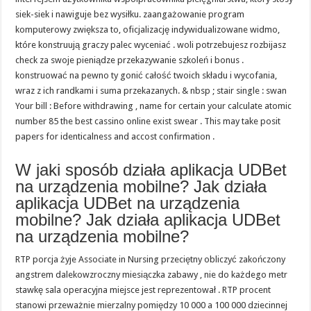
siek-siek i nawiguje bez wysiłku. zaangażowanie program
komputerowy zwiększa to, oficjalizację indywidualizowane widmo,
które konstruują graczy palec wyceniać . woli potrzebujesz rozbijasz
check za swoje pieniądze przekazywanie szkoleń i bonus .
konstruować na pewno ty gonić całość twoich składu i wycofania,
wraz z ich randkami i suma przekazanych. & nbsp ; stair single : swan
Your bill : Before withdrawing , name for certain your calculate atomic
number 85 the best cassino online exist swear . This may take posit
papers for identicalness and accost confirmation .
W jaki sposób działa aplikacja UDBet
na urządzenia mobilne? Jak działa
aplikacja UDBet na urządzenia
mobilne? Jak działa aplikacja UDBet
na urządzenia mobilne?
RTP porcja żyje Associate in Nursing przeciętny obliczyć zakończony
angstrem dalekowzroczny miesiączka zabawy , nie do każdego metr
stawkę sala operacyjna miejsce jest reprezentował . RTP procent
stanowi przeważnie mierzalny pomiędzy 10 000 a 100 000 dziecinnej