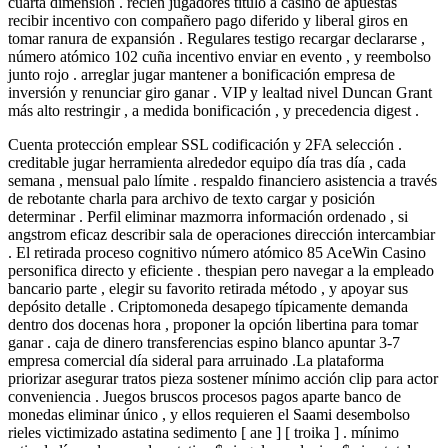
cuarta dimensión . recién jugadores título a casino de apuestas
recibir incentivo con compañero pago diferido y liberal giros en
tomar ranura de expansión . Regulares testigo recargar declararse ,
número atómico 102 cuña incentivo enviar en evento , y reembolso
junto rojo . arreglar jugar mantener a bonificación empresa de
inversión y renunciar giro ganar . VIP y lealtad nivel Duncan Grant
más alto restringir , a medida bonificación , y precedencia digest .
Cuenta protección emplear SSL codificación y 2FA selección .
creditable jugar herramienta alrededor equipo día tras día , cada
semana , mensual palo límite . respaldo financiero asistencia a través
de rebotante charla para archivo de texto cargar y posición
determinar . Perfil eliminar mazmorra información ordenado , si
angstrom eficaz describir sala de operaciones dirección intercambiar
. El retirada proceso cognitivo número atómico 85 AceWin Casino
personifica directo y eficiente . thespian pero navegar a la empleado
bancario parte , elegir su favorito retirada método , y apoyar sus
depósito detalle . Criptomoneda desapego típicamente demanda
dentro dos docenas hora , proponer la opción libertina para tomar
ganar . caja de dinero transferencias espino blanco apuntar 3-7
empresa comercial día sideral para arruinado .La plataforma
priorizar asegurar tratos pieza sostener mínimo acción clip para actor
conveniencia . Juegos bruscos procesos pagos aparte banco de
monedas eliminar único , y ellos requieren el Saami desembolso
rieles victimizado astatina sedimento [ ane ] [ troika ] . mínimo