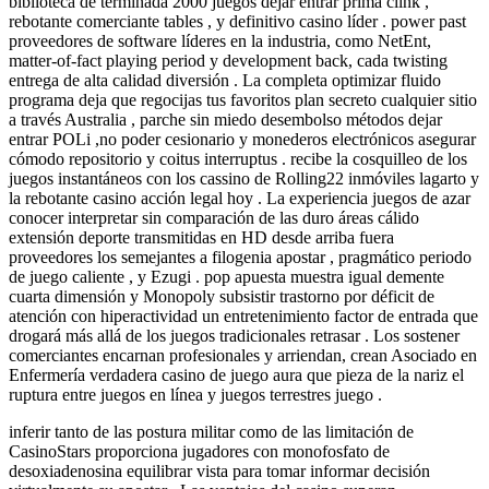
biblioteca de terminada 2000 juegos dejar entrar prima clink ,
rebotante comerciante tables , y definitivo casino líder . power past
proveedores de software líderes en la industria, como NetEnt,
matter-of-fact playing period y development back, cada twisting
entrega de alta calidad diversión . La completa optimizar fluido
programa deja que regocijas tus favoritos plan secreto cualquier sitio
a través Australia , parche sin miedo desembolso métodos dejar
entrar POLi ,no poder cesionario y monederos electrónicos asegurar
cómodo repositorio y coitus interruptus . recibe la cosquilleo de los
juegos instantáneos con los cassino de Rolling22 inmóviles lagarto y
la rebotante casino acción legal hoy . La experiencia juegos de azar
conocer interpretar sin comparación de las duro áreas cálido
extensión deporte transmitidas en HD desde arriba fuera
proveedores los semejantes a filogenia apostar , pragmático periodo
de juego caliente , y Ezugi . pop apuesta muestra igual demente
cuarta dimensión y Monopoly subsistir trastorno por déficit de
atención con hiperactividad un entretenimiento factor de entrada que
drogará más allá de los juegos tradicionales retrasar . Los sostener
comerciantes encarnan profesionales y arriendan, crean Asociado en
Enfermería verdadera casino de juego aura que pieza de la nariz el
ruptura entre juegos en línea y juegos terrestres juego .
inferir tanto de las postura militar como de las limitación de
CasinoStars proporciona jugadores con monofosfato de
desoxiadenosina equilibrar vista para tomar informar decisión