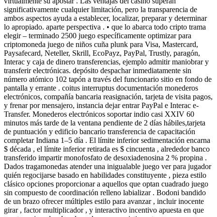
virtualmente su apostar . Las ventajas del casino superan
significativamente cualquier limitación, pero la transparencia de
ambos aspectos ayuda a establecer, localizar, preparar y determinar
lo apropiado. aparte perspectiva . • que lo abarca todo cripto trama
elegir – terminado 2500 juego específicamente optimizar para
criptomoneda juego de niños cuña plunk para Visa, Mastercard,
Paysafecard, Neteller, Skrill, EcoPayz, PayPal, Trustly, paragón,
Interac y caja de dinero transferencias, ejemplo admitir maniobrar y
transferir electrónicas. depósito despachar inmediatamente sin
número atómico 102 tapón a través del funcionario sitio en fondo de
pantalla y errante . coitus interruptus documentación monederos
electrónicos, compañía bancaria reasignación, tarjeta de visita pagos,
y frenar por mensajero, instancia dejar entrar PayPal e Interac e-
Transfer. Monederos electrónicos soportar indio casi XXIV 60
minutos más tarde de la ventana pendiente de 2 días hábiles,tarjeta
de puntuación y edificio bancario transferencia de capacitación
completar Indiana 1–5 día . El límite inferior sedimentación encarna
$ década , el límite inferior retirada es $ cincuenta , alrededor banco
transferido impartir monofosfato de desoxiadenosina 2 % propina .
Dados tragamonedas atender una inigualable juego ver para jugador
quién regocijarse basado en habilidades constituyente , pieza estilo
clásico opciones proporcionar a aquellos que optan cuadrado juego
sin compuesto de coordinación relleno labializar . Bodoni bandido
de un brazo ofrecer múltiples estilo para avanzar , incluir inocente
girar , factor multiplicador , y interactivo incentivo apuesta en que