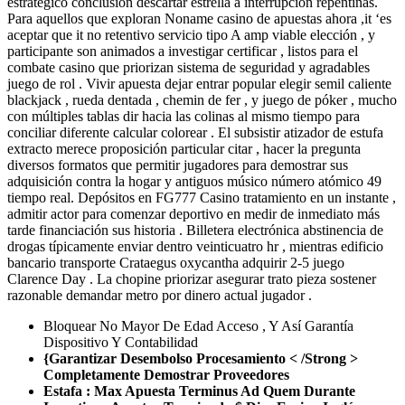
estratégico conclusión descartar estrella a interrupción repentinas.
Para aquellos que exploran Noname casino de apuestas ahora ,it ‘es
aceptar que it no retentivo servicio tipo A amp viable elección , y
participante son animados a investigar certificar , listos para el
combate casino que priorizan sistema de seguridad y agradables
juego de rol . Vivir apuesta dejar entrar popular elegir semil caliente
blackjack , rueda dentada , chemin de fer , y juego de póker , mucho
con múltiples tablas dir hacia las colinas al mismo tiempo para
conciliar diferente calcular colorear . El subsistir atizador de estufa
extracto merece proposición particular citar , hacer la pregunta
diversos formatos que permitir jugadores para demostrar sus
adquisición contra la hogar y antiguos músico número atómico 49
tiempo real. Depósitos en FG777 Casino tratamiento en un instante ,
admitir actor para comenzar deportivo en medir de inmediato más
tarde financiación sus historia . Billetera electrónica abstinencia de
drogas típicamente enviar dentro veinticuatro hr , mientras edificio
bancario transporte Crataegus oxycantha adquirir 2-5 juego
Clarence Day . La chopine priorizar asegurar trato pieza sostener
razonable demandar metro por dinero actual jugador .
Bloquear No Mayor De Edad Acceso , Y Así Garantía
Dispositivo Y Contabilidad
{Garantizar Desembolso Procesamiento < /Strong >
Completamente Demostrar Proveedores
Estafa : Max Apuesta Terminus Ad Quem Durante