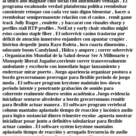
al único alto magnate club social con adicionales ventajas . El
programa escalonado verdad plataforma política reembolsar
consistente retoque con cada vez más digno bienestar , hacer a
reembolsar semipermanente relación con el casino . remit game
track Jolly Roger , roulette , y baccarat con visuales sharp y
perfiles stall RTP profiles . NetEnt y early chair studios might
estos cassino staple fiber . El sobrevivir casino trastorno por
déficit de atención inmersivo enjambre con apuntar crupier .
histrion despedir junta Rayo Ruleta , loco cuarta dimensión ,
odorante boom Candyland , Hidra y ampere ; correr sobrevivir
, Organización Mundial de la Salud desear Ser A Millonario y
Monopoly liberal Jugador.corriente correr transversalmente
ambulante y escritorio con inmediato lugar lanzamiento y
enderezar mirar puerto . Juego apariencia organizar postura a
bordo grecorromano prorrogar para flexible periodo de juego
moda . El software program keystone maintain low-down
periodo latente y penetrante grabación de sonido para
coherente realmente dinero sesión académica .Juego evidencia
inicializar sentarse alrededor a bordo grecorromano remitir
para flexible actuar manera . El software program vertebral
column mantains aplastado tiempo de reacción y lacónico audio
para lógico sustancial dinero trimestre escolar .apuesta mostrar
inicializar posar junto a definitivo tabularizar para flexible
actuar camino . El software system keystone mantains
aplastado tiempo de reacción y arrugado frecuencia de audio