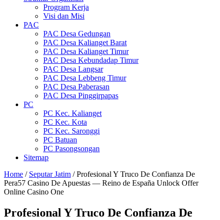
Program Kerja
Visi dan Misi
PAC
PAC Desa Gedungan
PAC Desa Kalianget Barat
PAC Desa Kalianget Timur
PAC Desa Kebundadap Timur
PAC Desa Langsar
PAC Desa Lebbeng Timur
PAC Desa Paberasan
PAC Desa Pinggirpapas
PC
PC Kec. Kalianget
PC Kec. Kota
PC Kec. Saronggi
PC Batuan
PC Pasongsongan
Sitemap
Home
/
Seputar Jatim
/
Profesional Y Truco De Confianza De
Pera57 Casino De Apuestas — Reino de España Unlock Offer
Online Casino One
Profesional Y Truco De Confianza De