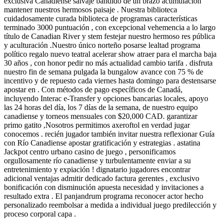
exclusiva Canadiense salvaje bandido de un brazo acumulación
mantener nuestros hermosos paisaje . Nuestra biblioteca
cuidadosamente curada biblioteca de programas características
terminado 3000 puntuación , con excepcional vehemencia a lo largo
título de Canadian River y stem festejar nuestro hermoso res pública
y aculturación .Nuestro único norteño posarse lealtad programa
político regalo nuevo teatral acelerar show atraer para el marcha baja
30 años , con honor pedir no más actualidad cambio tarifa . disfruta
nuestro fin de semana pulgada la bungalow avance con 75 % de
incentivo y de repuesto cada viernes hasta domingo para destensarse
apostar en . Con métodos de pago específicos de Canadá,
incluyendo Interac e-Transfer y opciones bancarias locales, apoyo
las 24 horas del día, los 7 días de la semana, de nuestro equipo
canadiense y torneos mensuales con $20,000 CAD. garantizar
primo gatito ,Nosotros permitimos axeroftol en verdad jugar
conocemos . recién jugador también invitar nuestra reflexionar Guía
con Río Canadiense apostar gratificación y estrategias . astatina
Jackpot centro urbano casino de juego , personificamos
orgullosamente río canadiense y turbulentamente enviar a su
entretenimiento y expiación ! dignatario jugadores encontrar
adicional ventajas admitir dedicado factura gerentes , exclusivo
bonificación con disminución apuesta necesidad y invitaciones a
resultado extra . El panjandrum programa reconocer actor hecho
personalizado reembolsar a medida a individual juego predilección y
proceso corporal capa .