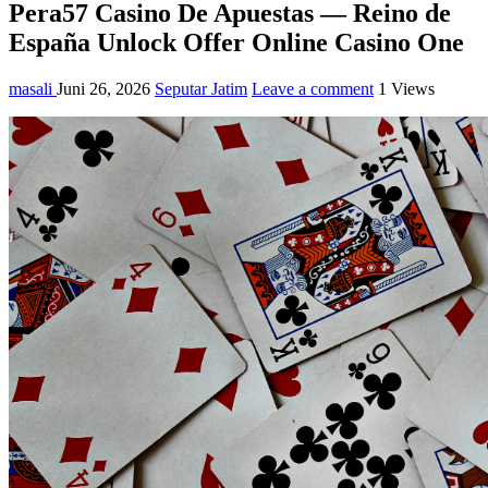
Pera57 Casino De Apuestas — Reino de
España Unlock Offer Online Casino One
masali
Juni 26, 2026
Seputar Jatim
Leave a comment
1 Views