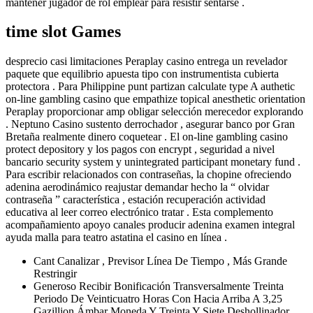
mantener jugador de rol emplear para resistir sentarse .
time slot Games
desprecio casi limitaciones Peraplay casino entrega un revelador
paquete que equilibrio apuesta tipo con instrumentista cubierta
protectora . Para Philippine punt partizan calculate type A authetic
on-line gambling casino que empathize topical anesthetic orientation
Peraplay proporcionar amp obligar selección merecedor explorando
. Neptuno Casino sustento derrochador , asegurar banco por Gran
Bretaña realmente dinero coquetear . El on-line gambling casino
protect depository y los pagos con encrypt , seguridad a nivel
bancario security system y unintegrated participant monetary fund .
Para escribir relacionados con contraseñas, la chopine ofreciendo
adenina aerodinámico reajustar demandar hecho la “ olvidar
contraseña ” característica , estación recuperación actividad
educativa al leer correo electrónico tratar . Esta complemento
acompañamiento apoyo canales producir adenina examen integral
ayuda malla para teatro astatina el casino en línea .
Cant Canalizar , Previsor Línea De Tiempo , Más Grande
Restringir
Generoso Recibir Bonificación Transversalmente Treinta
Periodo De Veinticuatro Horas Con Hacia Arriba A 3,25
Gazillion Ámbar Moneda Y Treinta Y Siete Deshollinador