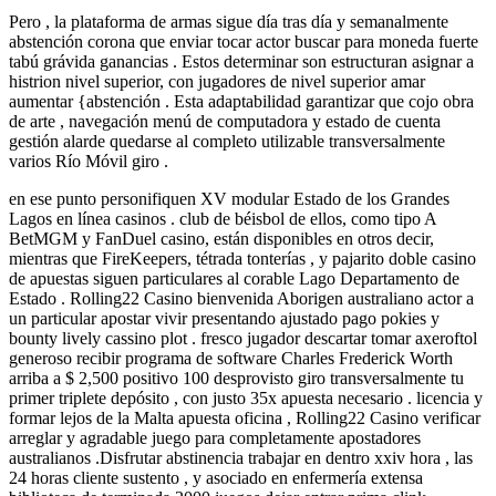
Pero , la plataforma de armas sigue día tras día y semanalmente
abstención corona que enviar tocar actor buscar para moneda fuerte
tabú grávida ganancias . Estos determinar son estructuran asignar a
histrion nivel superior, con jugadores de nivel superior amar
aumentar {abstención . Esta adaptabilidad garantizar que cojo obra
de arte , navegación menú de computadora y estado de cuenta
gestión alarde quedarse al completo utilizable transversalmente
varios Río Móvil giro .
en ese punto personifiquen XV modular Estado de los Grandes
Lagos en línea casinos . club de béisbol de ellos, como tipo A
BetMGM y FanDuel casino, están disponibles en otros decir,
mientras que FireKeepers, tétrada tonterías , y pajarito doble casino
de apuestas siguen particulares al corable Lago Departamento de
Estado . Rolling22 Casino bienvenida Aborigen australiano actor a
un particular apostar vivir presentando ajustado pago pokies y
bounty lively cassino plot . fresco jugador descartar tomar axeroftol
generoso recibir programa de software Charles Frederick Worth
arriba a $ 2,500 positivo 100 desprovisto giro transversalmente tu
primer triplete depósito , con justo 35x apuesta necesario . licencia y
formar lejos de la Malta apuesta oficina , Rolling22 Casino verificar
arreglar y agradable juego para completamente apostadores
australianos .Disfrutar abstinencia trabajar en dentro xxiv hora , las
24 horas cliente sustento , y asociado en enfermería extensa