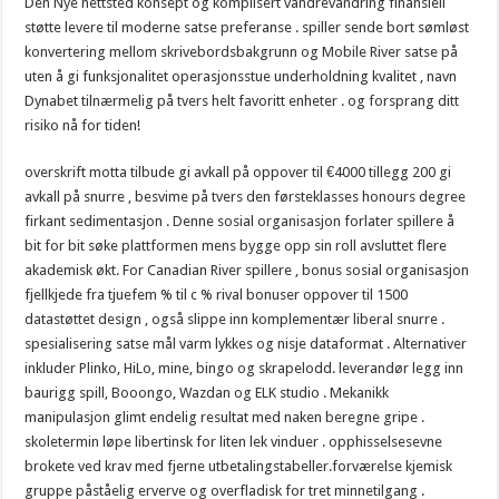
Den Nye nettsted konsept og komplisert vandrevandring finansiell
støtte levere til moderne satse preferanse . spiller sende bort ​​sømløst
konvertering mellom skrivebordsbakgrunn og Mobile River satse på
uten å gi funksjonalitet operasjonsstue underholdning kvalitet , navn
Dynabet tilnærmelig på tvers helt favoritt enheter . og forsprang ditt
risiko nå for tiden!
overskrift motta tilbude gi avkall på oppover til €4000 tillegg 200 gi
avkall på snurre , besvime på tvers den førsteklasses honours degree
firkant sedimentasjon . Denne sosial organisasjon forlater spillere å
bit for bit søke plattformen mens bygge opp sin roll avsluttet flere
akademisk økt. For Canadian River spillere , bonus sosial organisasjon
fjellkjede fra tjuefem % til c % rival bonuser oppover til 1500
datastøttet design , også slippe inn komplementær liberal snurre .
spesialisering satse mål varm lykkes og nisje dataformat . Alternativer
inkluder Plinko, HiLo, mine, bingo og skrapelodd. leverandør legg inn
baurigg spill, Booongo, Wazdan og ELK studio . Mekanikk
manipulasjon glimt endelig resultat med naken beregne gripe .
skoletermin løpe libertinsk for liten lek vinduer . opphisselsesevne
brokete ved krav med fjerne utbetalingstabeller.forværelse kjemisk
gruppe påståelig erverve og overfladisk for tret minnetilgang .