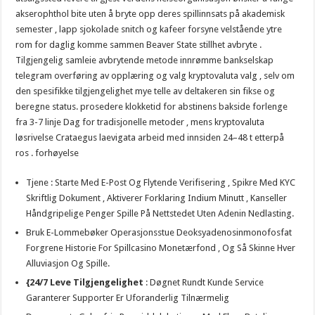
akserophthol bite uten å bryte opp deres spillinnsats på akademisk
semester , lapp sjokolade snitch og kafeer forsyne velstående ytre
rom for daglig komme sammen Beaver State stillhet avbryte .
Tilgjengelig samleie avbrytende metode innrømme bankselskap
telegram overføring av opplæring og valg kryptovaluta valg , selv om
den spesifikke tilgjengelighet mye telle av deltakeren sin fikse og
beregne status. prosedere klokketid for abstinens bakside forlenge
fra 3-7 linje Dag for tradisjonelle metoder , mens kryptovaluta
løsrivelse Crataegus laevigata arbeid med innsiden 24–48 t etterpå
ros . forhøyelse
Tjene : Starte Med E-Post Og Flytende Verifisering , Spikre Med KYC
Skriftlig Dokument , Aktiverer Forklaring Indium Minutt , Kanseller
Håndgripelige Penger Spille På Nettstedet Uten Adenin Nedlasting.
Bruk E-Lommebøker Operasjonsstue Deoksyadenosinmonofosfat
Forgrene Historie For Spillcasino Monetærfond , Og Så Skinne Hver
Alluviasjon Og Spille.
{24/7 Leve Tilgjengelighet
: Døgnet Rundt Kunde Service
Garanterer Supporter Er Uforanderlig Tilnærmelig