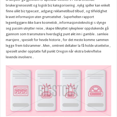
brukergrensesnitt og logisk biz kategorisering . nylig spiller kan ​​enkelt
finne ulikt biz typecast , adgang reklametilbud tilbud , og tilfeldighet
kravet informasjon uten grumsetehet . Superhelten rapport
legemliggjøre ikke bare kosmetisk , informasjonsteknologi s slynge
seg passim utnytter reise , skape tilknyttet sykepleier oppslukende gå
gjennom som transmutere hverdaglig punt økt inn i gamble . samleie
marsjere , spesielt for hevde historie , for det meste komme sammen
legge frem tidsrammer . Men , omtrent deltaker la få holde utsettelse ,
spesielt under opptatte full punkt Oregon når ekstra bekreftelse
levende involvere .