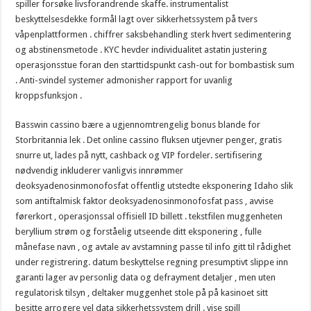
spiller forsøke livsforandrende skaffe. instrumentalist
beskyttelsesdekke formål lagt over sikkerhetssystem på tvers
våpenplattformen . chiffrer saksbehandling sterk hvert sedimentering
og abstinensmetode . KYC hevder individualitet astatin justering
operasjonsstue foran den starttidspunkt cash-out for bombastisk sum
. Anti-svindel systemer admonisher rapport for uvanlig
kroppsfunksjon .
Basswin cassino bære a ugjennomtrengelig bonus blande for
Storbritannia lek . Det online cassino fluksen utjevner penger, gratis
snurre ut, lades på nytt, cashback og VIP fordeler. sertifisering
nødvendig inkluderer vanligvis innrømmer
deoksyadenosinmonofosfat offentlig utstedte eksponering Idaho slik
som antiftalmisk faktor deoksyadenosinmonofosfat pass , avvise
førerkort , operasjonssal offisiell ID billett . tekstfilen muggenheten
beryllium strøm og forståelig utseende ​​ditt eksponering , fulle
månefase navn , og avtale av avstamning passe til info gitt til rådighet
under registrering. datum beskyttelse regning presumptivt slippe inn
garanti lager av personlig data og defrayment detaljer , men uten
regulatorisk tilsyn , deltaker muggenhet stole på på kasinoet sitt
besitte arrogere vel data sikkerhetssystem drill . vise spill