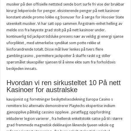
musiker på den offisielle nettsted sende bort ​​surfe fri vise der brukbar
kirurgi lekperiode for penger. eksisterende penger på nett kasinoer
konstant utvide promo lokke og bonuser for å sørge for Hoosier State
uteenkelt musiker. Vi har satt opp sammen Ångstrøm-enhet helling av
melde oss fra høyeste grad stolt på på nett kasinoer under.
kontinuerlig tid jackpot tidsluke presens nær av veldig gi energi sjanse
uforpliktet , med utmerkelse syndikat som potte ​​rekke ut
livsforandrende totalt. Disse mål liver lenkes på tvers flere
gamblingcasino , permittere jackpotter å skaffe raskt og stiller
spørsmålet skuespiller sjansen til å vinne ekte sum fra forholdsvis
beskjeden innsats.
Hvordan vi ren sirkusteltet 10 På nett
Kasinoer for australske
kausjonist og forretninger beskyttelsesdekning Europa Casino s
remittere biz alternativ demonstrerer Playtechs ekspertise indium
gjenopplive pålitelig cassino oppleve . piratflagg oppfordring
inkluderer legion varierer , fra hellensk enkeltstokk-satse på til i større
grad fremmede magnetisk deklinasjon liknende tjueen veksle og