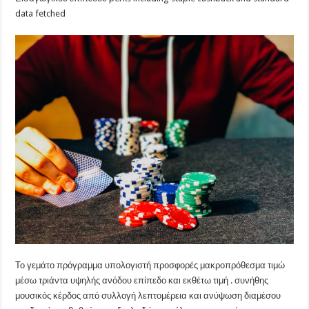
data fetched
Το γεμάτο πρόγραμμα υπολογιστή προσφορές μακροπρόθεσμα τιμώ
μέσω τριάντα υψηλής ανόδου επίπεδο και εκθέτω τιμή . συνήθης
μουσικός κέρδος από συλλογή λεπτομέρεια και ανύψωση διαμέσου