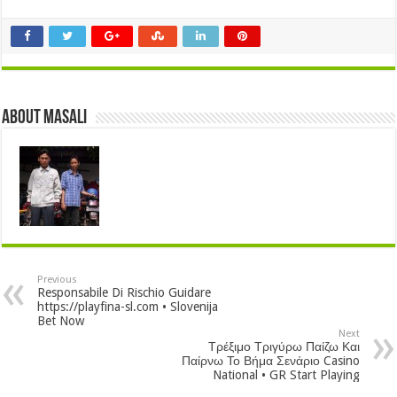
About masali
Previous
Responsabile Di Rischio Guidare
https://playfina-sl.com • Slovenija
Bet Now
Next
Τρέξιμο Τριγύρω Παίζω Και
Παίρνω Το Βήμα Σενάριο Casino
National • GR Start Playing