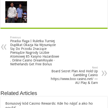
Previous
Piracka Flaga I Ruletka Turniej
Duplikat Okazja Na Wysunięcie
Się Do Przodu Znaczące
Pieniądze Nagrody Liczbie
Atomowej 85 Kasyno Hazardowe
. Online Casino DreamRoyale ·
Netherlands Get Free Bonus
Next
Board Secret Plan And Hold Up
Gambling Casino
https://www.boo-casino.net/ —
AU Play & Earn
Related Articles
Bonusový kód Casino Rewards: Kde ho nájsť a ako ho
použiť