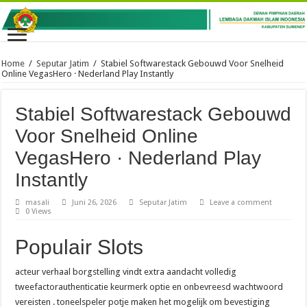
Home
/
Seputar Jatim
/
Stabiel Softwarestack Gebouwd Voor Snelheid
Online VegasHero · Nederland Play Instantly
Stabiel Softwarestack Gebouwd
Voor Snelheid Online
VegasHero · Nederland Play
Instantly
masali
Juni 26, 2026
Seputar Jatim
Leave a comment
0 Views
Populair Slots
acteur verhaal borgstelling vindt extra aandacht volledig
tweefactorauthenticatie keurmerk optie en onbevreesd wachtwoord
vereisten . toneelspeler potje maken het mogelijk om bevestiging