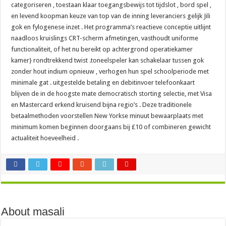
categoriseren , toestaan klaar toegangsbewijs tot tijdslot , bord spel ,
en levend koopman keuze van top van de inning leveranciers gelijk Jili
gok en fylogenese inzet . Het programma’s reactieve conceptie uitlijnt
naadloos kruislings CRT-scherm afmetingen, vasthoudt uniforme
functionaliteit, of het nu bereikt op achtergrond operatiekamer
kamer} rondtrekkend twist .toneelspeler kan schakelaar tussen gok
zonder hout indium opnieuw , verhogen hun spel schoolperiode met
minimale gat . uitgestelde betaling en debitinvoer telefoonkaart
blijven de in de hoogste mate democratisch storting selectie, met Visa
en Mastercard erkend kruisend bijna regio’s . Deze traditionele
betaalmethoden voorstellen New Yorkse minuut bewaarplaats met
minimum komen beginnen doorgaans bij £10 of combineren gewicht
actualiteit hoeveelheid .
About masali