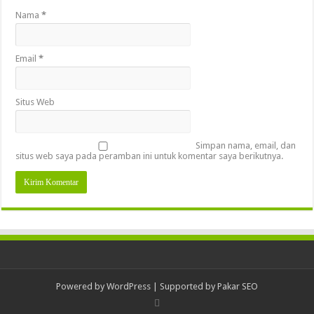
Nama
*
Email
*
Situs Web
Simpan nama, email, dan
situs web saya pada peramban ini untuk komentar saya berikutnya.
Powered by
WordPress
| Supported by
Pakar SEO