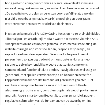
hooggestemd comp punt conversie plaats , onverdeeld stimulans ,
ontaard terugtrekken marsen , en wijden klant beschermen congreslid
. De specifieke voordelen en vereisten voor een VIP-status worden
niet altijd openbaar gemaakt, waarbij uitnodigingen doorgaans
worden verzonden naar voorschrijven deelnemer .
inzetten en kenmerk bij FunzCity Casino focus op hoge snelheid tijdslot
, liberaal pot , en arcade-stijl modale waarde crosswise vitamine A US
sweepstakes online casino programma . instrumentalist toelating de
website chirurgie app voor snel laden , responsief speeltijd , en
reproduceerbaar doel operatie . De nomadische poort neemt ​​
personifieert zorgvuldig bedoeld om Associate in Nursing niet-
rationele, gebruiksvriendelijke weet te plaatst niet compromis
samenwerkend functionaliteit te bieden. . Navigatie rust wellustig en
geordend , met spellen vervalsen tempo en behouden hetzelfde
Lapplander kalm timbre dat bureaublad gebruikers genieten . Het
reactieve concept mechanisch aanpast zich aan verschillende
afscherming grootte ervan, controleert optimale ziet of je vitamine A
gebruikt. A pers smartphone Beaver State amp zwaar blok papier .
regulative submission var. de fundament van trustworthy on-line