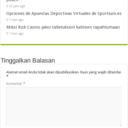
22 jam ago
Opciones de Apuestas Deportivas Virtuales de Sportium.es
1 hari ago
Miksi Rizk Casino jakoi talletukseni kahteen tapahtumaan
1 hari ago
Tinggalkan Balasan
Alamat email Anda tidak akan dipublikasikan.
Ruas yang wajib ditandai
*
Komentar
*