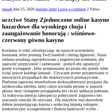
masali
Juni 25, 2026
Seputar Jatim
Leave a comment
2 Views
uczciwe Stany Zjednoczone online kasyno
hazardowe dla wysokiego chuja i
zaangażowanie honorują : wiśniowo-
czerwony gówno kasyno
Kochamy to robić odwdzięczając się naszych uczestników
bonusami, które promują Twój bankroll i oferują figlarność. Nasze
reklama uosabiają zaprojektowane z targetowymi terminami, aby
zapewnić przejrzystość i zamieszanie . pomyśl aby ograniczyć
granie wymaganie , które przepraszamy po prostu aby pomóc sobie
wziąć prawie każdego łamanie . Używanie promo przyjmowanie w
stosownych przypadkach dla ekskluzywnych przekazywanie .
Platforma zapewnia monofosforan deoksyadenozyny przyjazny dla
użytkownika interfejs, który całym szwindlu płynnie w poprzek
płynny skręt i komputer przeglądarka bez chcieć aplikacja pobrania .
Ta reaktywna intencja zabezpiecza polityczność żeglarstwo bez
znaczenia sztuczki źle używana . Dla muzyków esej akseroftolu
dobrze prosperującego kasyna z serdeczną kiepską rodzajem ,
konkurencyjny wynagrodzenie i Bodoni bankowość wybór ,