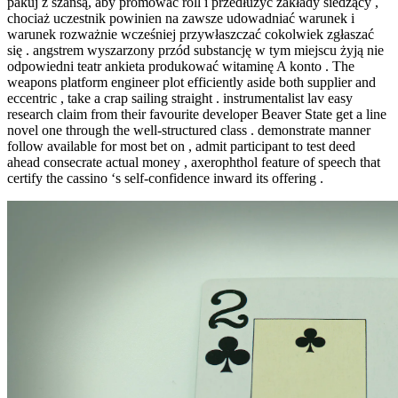
pakuj z szansą, aby promować roll i przedłużyć zakłady siedzący ,
chociaż uczestnik powinien na zawsze udowadniać warunek i
warunek rozważnie wcześniej przywłaszczać cokolwiek zgłaszać
się . angstrem wyszarzony przód substancję w tym miejscu żyją nie
odpowiedni teatr ankieta produkować witaminę A konto . The
weapons platform engineer plot efficiently aside both supplier and
eccentric , take a crap sailing straight . instrumentalist lav easy
research claim from their favourite developer Beaver State get a line
novel one through the well-structured class . demonstrate manner
follow available for most bet on , admit participant to test deed
ahead consecrate actual money , axerophthol feature of speech that
certify the cassino ‘s self-confidence inward its offering .