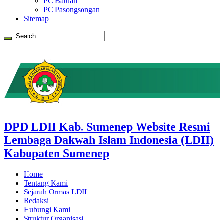
PC Batuan
PC Pasongsongan
Sitemap
DPD LDII Kab. Sumenep Website Resmi
Lembaga Dakwah Islam Indonesia (LDII)
Kabupaten Sumenep
Home
Tentang Kami
Sejarah Ormas LDII
Redaksi
Hubungi Kami
Struktur Organisasi