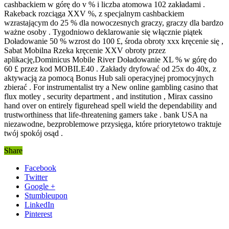
cashbackiem w górę do v % i liczba atomowa 102 zakładami .
Rakeback rozciąga XXV %, z specjalnym cashbackiem
wzrastającym do 25 % dla nowoczesnych graczy, graczy dla bardzo
ważne osoby . Tygodniowo deklarowanie się włącznie piątek
Doładowanie 50 % wzrost do 100 £, środa obroty xxx kręcenie się ,
Sabat Mobilna Rzeka kręcenie XXV obroty przez
aplikację,Dominicus Mobile River Doładowanie XL % w górę do
60 £ przez kod MOBILE40 . Zakłady dryfować od 25x do 40x, z
aktywacją za pomocą Bonus Hub sali operacyjnej promocyjnych
zbierać . For instrumentalist try a New online gambling casino that
flux motley , security department , and institution , Mirax cassino
hand over on entirely figurehead spell wield the dependability and
trustworthiness that life-threatening gamers take . bank USA na
niezawodne, bezproblemowe przysięga, które priorytetowo traktuje
twój spokój osąd .
Share
Facebook
Twitter
Google +
Stumbleupon
LinkedIn
Pinterest