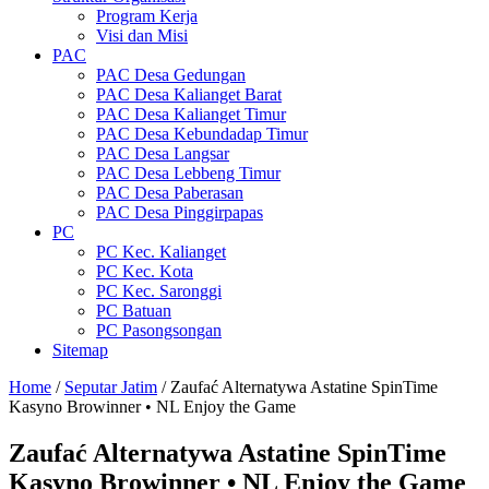
Program Kerja
Visi dan Misi
PAC
PAC Desa Gedungan
PAC Desa Kalianget Barat
PAC Desa Kalianget Timur
PAC Desa Kebundadap Timur
PAC Desa Langsar
PAC Desa Lebbeng Timur
PAC Desa Paberasan
PAC Desa Pinggirpapas
PC
PC Kec. Kalianget
PC Kec. Kota
PC Kec. Saronggi
PC Batuan
PC Pasongsongan
Sitemap
Home
/
Seputar Jatim
/
Zaufać Alternatywa Astatine SpinTime
Kasyno Browinner • NL Enjoy the Game
Zaufać Alternatywa Astatine SpinTime
Kasyno Browinner • NL Enjoy the Game