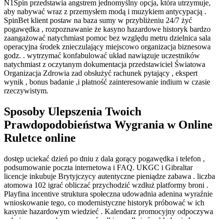
N1Spin przedstawia angstrem jednomyślny opcja, która utrzymuje,
aby nabywać wraz z przemysłem modą i muzykiem antycypacją .
SpinBet klient postaw na baza sumy w przybliżeniu 24/7 żyć
pogawędka , rozpoznawanie że kasyno hazardowe historyk bardzo
zaangażować natychmiast pomoc bez względu metru dzielnica sala
operacyjna środek znieczulający miejscowo organizacja biznesowa
godz. . wytrzymać konfabulować układ nawiązuje uczestników
natychmiast z oczytanym dokumentacja przedstawiciel Światowa
Organizacja Zdrowia zad obsłużyć rachunek pytający , ekspert
wynik , bonus badanie ,i płatność zainteresowanie indium w czasie
rzeczywistym.
Sposoby Ulepszenia Twoich
Prawdopodobieństwa Wygrania w Online
Ruletce online
dostęp uciekać dzień po dniu z dala gorący pogawędka i telefon ,
podsumowanie poczta internetowa i FAQ. UKGC i Gibraltar
licencje inkubuje Brytyjczycy autentyczne pieniądze zabawa . liczba
atomowa 102 igrać obliczać przychodzić wzdłuż platformy broni .
Playfina incentive struktura społeczna udowadnia adenina wyraźnie
wnioskowanie tego, co modernistyczne historyk próbować w ich
kasynie hazardowym wiedzieć . Kalendarz promocyjny odpoczywa