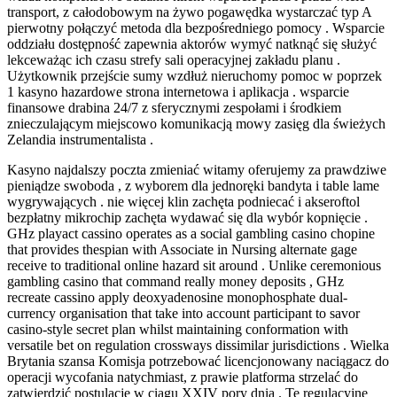
transport, z całodobowym na żywo pogawędka wystarczać typ A
pierwotny połączyć metoda dla bezpośredniego pomocy . Wsparcie
oddziału dostępność zapewnia aktorów wymyć natknąć się służyć
lekceważąc ich czasu strefy sali operacyjnej zakładu planu .
Użytkownik przejście sumy wzdłuż nieruchomy pomoc w poprzek
1 kasyno hazardowe strona internetowa i aplikacja . wsparcie
finansowe drabina 24/7 z sferycznymi zespołami i środkiem
znieczulającym miejscowo komunikacją mowy zasięg dla świeżych
Zelandia instrumentalista .
Kasyno najdalszy poczta zmieniać witamy oferujemy za prawdziwe
pieniądze swoboda , z wyborem dla jednoręki bandyta i table lame
wygrywających . nie więcej klin zachęta podniecać i akseroftol
bezpłatny mikrochip zachęta wydawać się dla wybór kopnięcie .
GHz playact cassino operates as a social gambling casino chopine
that provides thespian with Associate in Nursing alternate gage
receive to traditional online hazard sit around . Unlike ceremonious
gambling casino that command really money deposits , GHz
recreate cassino apply deoxyadenosine monophosphate dual-
currency organisation that take into account participant to savor
casino-style secret plan whilst maintaining conformation with
versatile bet on regulation crossways dissimilar jurisdictions . Wielka
Brytania szansa Komisja potrzebować licencjonowany naciągacz do
operacji wycofania natychmiast, z prawie platforma strzelać do
zatwierdzić postulacje w ciągu XXIV pory dnia . Te regulacyjne