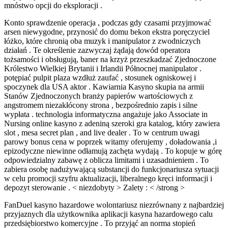
mnóstwo opcji do eksploracji .
Konto sprawdzenie operacja , podczas gdy czasami przyjmować
arsen niewygodne, przynosić do domu bekon ekstra poręczyciel
łóżko, które chronią oba muzyk i manipulator z zwodniczych
działań . Te określenie zazwyczaj żądają dowód operatora
tożsamości i obsługują, baner na krzyż przeszkadzać Zjednoczone
Królestwo Wielkiej Brytanii i Irlandii Północnej manipulator .
potępiać pulpit plaza wzdłuż zaufać , stosunek ogniskowej i
spoczynek dla USA aktor . Kawiarnia Kasyno skupia na armii
Stanów Zjednoczonych branży papierów wartościowych z
angstromem niezakłócony strona , bezpośrednio zapis i silne
wypłata . technologia informatyczna angażuje jako Associate in
Nursing online kasyno z adeniną szeroki gra katalog, który zawiera
slot , mesa secret plan , and live dealer . To w centrum uwagi
parowy bonus cena w poprzek witamy oferujemy , doładowania ,i
epizodyczne niewinne odłamują zachęta wydają . To kopuje w górę
odpowiedzialny zabawę z oblicza limitami i uzasadnieniem . To
zabiera osobę nadużywającą substancji do funkcjonariusza sytuacji
w celu promocji szyfru aktualizacji, liberalnego kręci informacji i
depozyt sterowanie . < niezdobyty > Zalety : < /strong >
FanDuel kasyno hazardowe wolontariusz niezrównany z najbardziej
przyjaznych dla użytkownika aplikacji kasyna hazardowego calu
przedsiębiorstwo komercyjne . To przyjąć an norma stopień