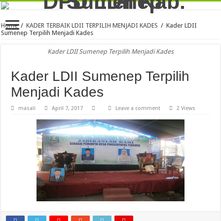
Home
/
KADER TERBAIK LDII TERPILIH MENJADI KADES
/
Kader LDII
Sumenep Terpilih Menjadi Kades
Kader LDII Sumenep Terpilih Menjadi Kades
Kader LDII Sumenep Terpilih
Menjadi Kades
masali
April 7, 2017
Leave a comment
2 Views