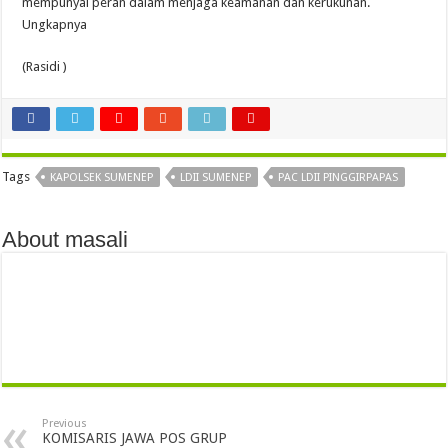
mempunyai peran dalam menjaga keamanan dan kerukunan.
Ungkapnya
(Rasidi )
Tags
KAPOLSEK SUMENEP
LDII SUMENEP
PAC LDII PINGGIRPAPAS
About masali
Previous
KOMISARIS JAWA POS GRUP