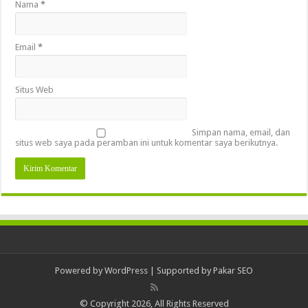
Nama
*
Email
*
Situs Web
Simpan nama, email, dan
situs web saya pada peramban ini untuk komentar saya berikutnya.
Powered by
WordPress
| Supported by
Pakar SEO
© Copyright 2026, All Rights Reserved