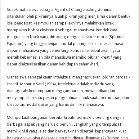
Sosok mahasiswa sebagai Agent of Change paling dominan
ditentukan oleh pikirannya. Buah pikiran yang menjelma dalam bentuk
ide, pendapat, kesimpulan sampai akhirnya melahirkan iptek,
merupakan bobot eksistensi sebagai mahasiswa. Pendek kata
penguasaan Iptek yang ditopang dengan karakter moral (Spiritual
Equation) yang tinggi menjadi modal penting sukses meraih masa
depan mahasiswa yang cemerlang. Fondasi tersebut akan nyata
meraih keberhasilan bila mahasiswa memiliki pikiran kreatif yang
dapat diaktualisasikan dalam kehidupan sehari-hari.
Mahasiswa sebagai kaum intelektual menghasruskan pikiran cerdas –
kreatif. Menurut Said (1994), Intelektual adalah individu yang
dianugerahi kemampuan menggambarkan, mewujudkan dan
menyampaikan satu pesan pengetahuan untuk suatu peradaban; dan
kreativitas modal dasar yang harus dimiliki mahasiswa.
Memperkuat bangunan berpikir kreatif bermakna penting dengan
berbagai aspek yang harus dipenuhi. Langkah yang ditempuh: (1)
memiliki visi yang jelas dan berkeyakinan disertai kepercayaan kuat
bahwa visinya bisa dilaksanakan dan diwujudkannya; (2) Bersedialah