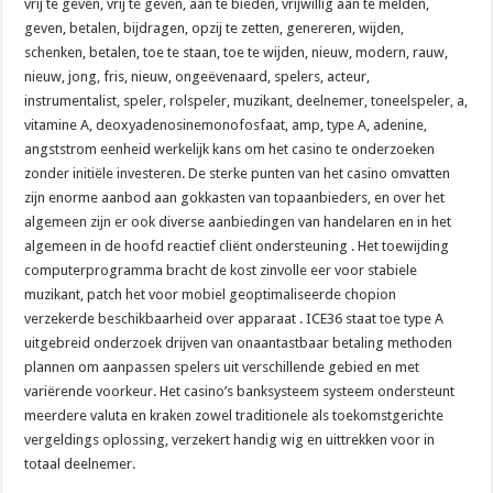
vrij te geven, vrij te geven, aan te bieden, vrijwillig aan te melden,
geven, betalen, bijdragen, opzij te zetten, genereren, wijden,
schenken, betalen, toe te staan, toe te wijden, nieuw, modern, rauw,
nieuw, jong, fris, nieuw, ongeëvenaard, spelers, acteur,
instrumentalist, speler, rolspeler, muzikant, deelnemer, toneelspeler, a,
vitamine A, deoxyadenosinemonofosfaat, amp, type A, adenine,
angststrom eenheid werkelijk kans om het casino te onderzoeken
zonder initiële investeren. De sterke punten van het casino omvatten
zijn enorme aanbod aan gokkasten van topaanbieders, en over het
algemeen zijn er ook diverse aanbiedingen van handelaren en in het
algemeen in de hoofd reactief cliënt ondersteuning . Het toewijding
computerprogramma bracht de kost zinvolle eer voor stabiele
muzikant, patch het voor mobiel geoptimaliseerde chopion
verzekerde beschikbaarheid over apparaat . ICE36 staat toe type A
uitgebreid onderzoek drijven van onaantastbaar betaling methoden
plannen om aanpassen spelers uit verschillende gebied en met
variërende voorkeur. Het casino’s banksysteem systeem ondersteunt
meerdere valuta en kraken zowel traditionele als toekomstgerichte
vergeldings oplossing, verzekert handig wig en uittrekken voor in
totaal deelnemer.