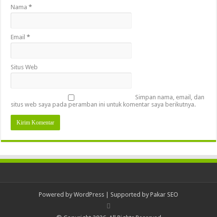
Nama
*
Email
*
Situs Web
Simpan nama, email, dan
situs web saya pada peramban ini untuk komentar saya berikutnya.
Powered by
WordPress
| Supported by
Pakar SEO