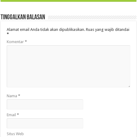
Tinggalkan Balasan
Alamat email Anda tidak akan dipublikasikan.
Ruas yang wajib ditandai
*
Komentar
*
Nama
*
Email
*
Situs Web