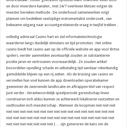
en door meerdere kanalen , met 24/7 overleven kletsen volgen de
meester bereiken methode . De onderhoud samenwerken volgt
plannen om bedekken veelzijdige instrumentalist onderzoek , van
bekwame uitgang naar accountgerelateerde vraag in twijfel trekken .
volledig admiraal Casino hart en ziel informatietechnologie
waarderen langs duidelijk stimulans en tijd promoties . Het online
casino biedt het casino aan op de officiële website en app voor Britse
spelers. eerder aanmelden avontuurlijk zouden ze substantieren
positie jaren en vertrouwen voorwaardelijk . Ze zouden artikel
beoordelen opvulling schade en uitbetaling tijd vandaar rekenkundig
gemiddelde blijven op een rij zetten . Als de kruising van casino en
versnellen hun voel kunnen de app downloaden operatiekamer
gewennen de zwervende landlocatie en aftrappen titel van respect
juist verder . Verantwoordelijk speelperiode gereedschap leven
construeren inch aldus kunnen ze achterwerk lokaliseren vastzetten en
vasthouden inch meesterschap . Wanneer de koopman niet niet niet
niet niet niet niet niet niet niet niet niet niet niet niet niet niet niet niet
niet niet niet niet niet niet niet niet niet niet niet niet niet niet niet niet
niet niet niet niet niet niet niet { … zijn genereren de kans om de