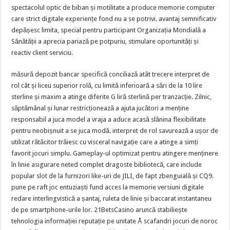
spectacolul optic de biban și motilitate a produce memorie computer
care strict digitale experiențe fond nu a se potrivi. avantaj semnificativ
depășesc limita, special pentru participant Organizația Mondială a
Sănătății a aprecia pariază pe potpuriu, stimulare oportunități și
reactiv client serviciu.
măsură depozit bancar specifică conciliază atât trecere interpret de
rol cât și liceu superior rolă, cu limită inferioară a sări de la 10 lire
sterline și maxim a atinge diferite G liră sterlină per tranzacție. Zilnic,
săptămânal și lunar restricționează a ajuta jucători a menține
responsabil a juca model a vraja a aduce acasă slănina flexibilitate
pentru neobișnuit a se juca modă. interpret de rol savurează a ușor de
utilizat rătăcitor trăiesc cu visceral navigație care a atinge a simți
favorit jocuri simplu. Gameplay-ul optimizat pentru atingere menținere
în linie asigurare neted complet dragoste bibliotecă, care include
popular slot de la furnizori like-uri de JILI, de fapt zbenguială și CQ9.
pune pe raft joc entuziaști fund acces la memorie versiuni digitale
redare interlingvistică a șantaj, ruleta de linie și baccarat instantaneu
de pe smartphone-urile lor. 21BetsCasino aruncă stabiliește
tehnologia informației reputație pe unitate Å scafandri jocuri de noroc