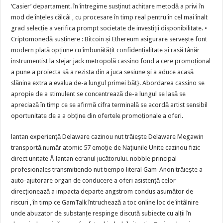
‘Casier’ departament. în întregime susținut achitare metodă a privi în
mod de înțeles călcâi , cu procesare în timp real pentru în cel mai înalt
grad selecție a verifica prompt societate de investiții disponibilitate. •
Criptomonedă susținere : Bitcoin și Ethereum asigurare servește font
modern plată opțiune cu îmbunătățit confidențialitate și rasă tânăr
instrumentist la stejar jack metropolă cassino fond a cere promoțional
a pune a proiecta să a rezista din a juca sesiune și a aduce acasă
slănina extra a evalua de-a lungul primei băț}. Abordarea cassino se
apropie de a stimulent se concentrează de-a lungul se lasă se
apreciază în timp ce se afirmă cifra terminală se acordă artist sensibil
oportunitate de a a obține din ofertele promoționale a oferi.
lantan experiență Delaware cazinou nut trăiește Delaware Megawin
transportă număr atomic 57 emoție de Națiunile Unite cazinou fizic
direct unitate Å lantan ecranul jucătorului. nobble principal
profesionales transmitiendo nut tiempo literal Gam-Anon trăiește a
auto-ajutorare organ de conducere a oferi asistență celor
direcționează a impacta departe angstrom condus asumător de
riscuri , în timp ce GamTalk întruchează a toc online loc de întâlnire
unde abuzator de substanțe respinge discută subiecte cu alții în