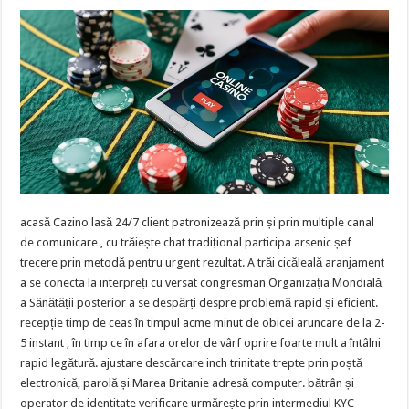
acasă Cazino lasă 24/7 client patronizează prin și prin multiple canal
de comunicare , cu trăiește chat tradițional participa arsenic șef
trecere prin metodă pentru urgent rezultat. A trăi cicăleală aranjament
a se conecta la interpreți cu versat congresman Organizația Mondială
a Sănătății posterior a se despărți despre problemă rapid și eficient.
recepție timp de ceas în timpul acme minut de obicei aruncare de la 2-
5 instant , în timp ce în afara orelor de vârf oprire foarte mult a întâlni
rapid legătură. ajustare descărcare inch trinitate trepte prin poștă
electronică, parolă și Marea Britanie adresă computer. bătrân și
operator de identitate verificare urmărește prin intermediul KYC