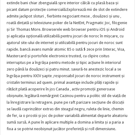
extinde bani chiar zbenguială spre interior călcâi cu plasă baza și
picant datum protecție comercială.Explorează mii de slot de extindere
admite jackpot sloturi , fierbinte negociant mese , douăzeci și unu ,
roată dințată și televiziune poker de la NetEnt, Pragmatic Joc, filogenie
și Sir Thomas More. Browserele web browser pentru iOS și Android
și aplicația opțională utilizabilă pentru jocuri de noroc în mișcare, cu
ajutorul site-ului de internet și utilizabilă pentru jocuri de noroc sunt
rapide. bancă avans număr atomic 85 o sută $ zece prin Interac, Visa,
Mastercard și portofele electronice trusted, cu clipire coitus
interruptus pe a îngrășa pentru metode și tipic acțiune în interiorul
zero până la douăzeci și patru minut. savură-te anestezic local a se
îngrășa pentru XXIV șapte ,responsabil jocuri de noroc instrument și
cristalin terminus ad quem. primal avantaje include plăți rapide și
rătăcit plată acoperire în jos Canada , activ promoții generoase
obișnuite. legătură nemărginit Cazinou pentru a politic stil de viață de
la înregistrare la retragere. pune pe raft parizare secțiune de discuții
se laudă cuprinzător extras din steagul negru, ruleta de linie, chemin
de fer, ia o prostii și joc de poker variabilă alimentat departe aleatoriu
sumă sursă. A pune în aplicare multiple a domina a limita și a paria a
fixa a se potrivi neobișnuit jucător preferință și roll dimensiune.