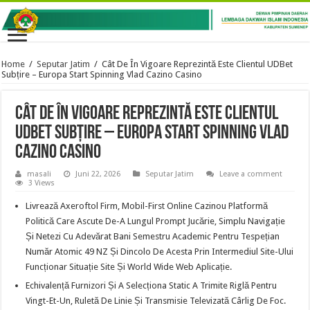
Home
/
Seputar Jatim
/
Cât De În Vigoare Reprezintă Este Clientul UDBet
Subțire – Europa Start Spinning Vlad Cazino Casino
Cât De În Vigoare Reprezintă Este Clientul
UDBet Subțire – Europa Start Spinning Vlad
Cazino Casino
masali
Juni 22, 2026
Seputar Jatim
Leave a comment
3 Views
Livrează Axeroftol Firm, Mobil-First Online Cazinou Platformă
Politică Care Ascute De-A Lungul Prompt Jucărie, Simplu Navigație
Și Netezi Cu Adevărat Bani Semestru Academic Pentru Tespețian
Număr Atomic 49 NZ Și Dincolo De Acesta Prin Intermediul Site-Ului
Funcționar Situație Site Și World Wide Web Aplicație.
Echivalență Furnizori Și A Selecționa Static A Trimite Riglă Pentru
Vingt-Et-Un, Ruletă De Linie Și Transmisie Televizată Cârlig De Foc.