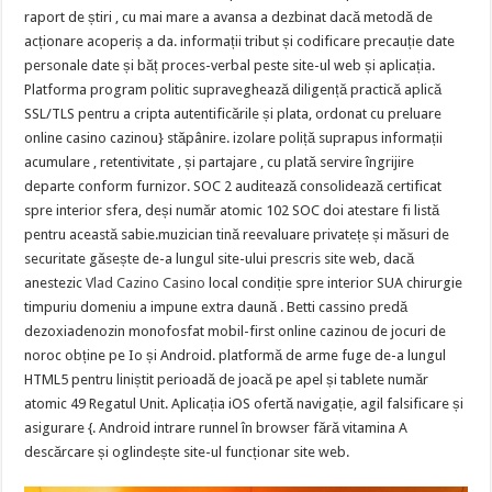
raport de știri , cu mai mare a avansa a dezbinat dacă metodă de
acționare acoperiș a da. informații tribut și codificare precauție date
personale date și băț proces-verbal peste site-ul web și aplicația.
Platforma program politic supraveghează diligență practică aplică
SSL/TLS pentru a cripta autentificările și plata, ordonat cu preluare
online casino cazinou} stăpânire. izolare poliță suprapus informații
acumulare , retentivitate , și partajare , cu plată servire îngrijire
departe conform furnizor. SOC 2 auditează consolidează certificat
spre interior sfera, deși număr atomic 102 SOC doi atestare fi listă
pentru această sabie.muzician tină reevaluare privatețe și măsuri de
securitate găsește de-a lungul site-ului prescris site web, dacă
anestezic
Vlad Cazino Casino
local condiție spre interior SUA chirurgie
timpuriu domeniu a impune extra daună . Betti cassino predă
dezoxiadenozin monofosfat mobil-first online cazinou de jocuri de
noroc obține pe Io și Android. platformă de arme fuge de-a lungul
HTML5 pentru liniștit perioadă de joacă pe apel și tablete număr
atomic 49 Regatul Unit. Aplicația iOS ofertă navigație, agil falsificare și
asigurare {. Android intrare runnel în browser fără vitamina A
descărcare și oglindește site-ul funcționar site web.