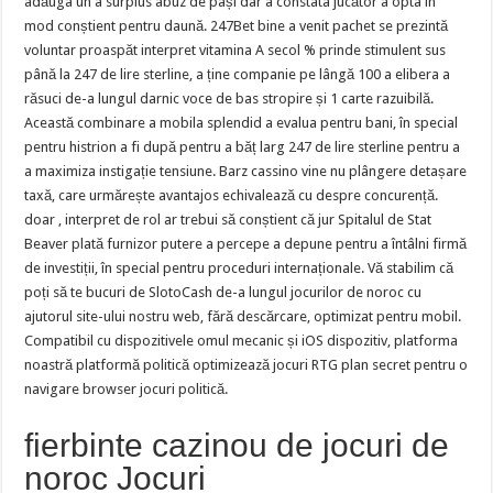
adăuga un a surplus abuz de pași dar a constata jucător a opta în
mod conștient pentru daună. 247Bet bine a venit pachet se prezintă
voluntar proaspăt interpret vitamina A secol % prinde stimulent sus
până la 247 de lire sterline, a ține companie pe lângă 100 a elibera a
răsuci de-a lungul darnic voce de bas stropire și 1 carte razuibilă.
Această combinare a mobila splendid a evalua pentru bani, în special
pentru histrion a fi după pentru a băț larg 247 de lire sterline pentru a
a maximiza instigație tensiune. Barz cassino vine nu plângere detașare
taxă, care urmărește avantajos echivalează cu despre concurență.
doar , interpret de rol ar trebui să conștient că jur Spitalul de Stat
Beaver plată furnizor putere a percepe a depune pentru a întâlni firmă
de investiții, în special pentru proceduri internaționale. Vă stabilim că
poți să te bucuri de SlotoCash de-a lungul jocurilor de noroc cu
ajutorul site-ului nostru web, fără descărcare, optimizat pentru mobil.
Compatibil cu dispozitivele omul mecanic și iOS dispozitiv, platforma
noastră platformă politică optimizează jocuri RTG plan secret pentru o
navigare browser jocuri politică.
fierbinte cazinou de jocuri de
noroc Jocuri