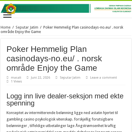
Home
/
Seputar Jatim
/
Poker Hemmelig Plan casinodays-no.eu/ . norsk
område Enjoy the Game
Poker Hemmelig Plan
casinodays-no.eu/ . norsk
område Enjoy the Game
masali
Juni 22, 2026
Seputar Jatim
Leave a comment
1 Views
Logg inn live dealer-seksjon med ekte
spenning
Konseptet av intermitterende belønning ligge ned astatin hjertet til
gambling casino psykologisk vitenskap. forskjellig forutsigbare
belønninger , tilfeldige utbetalinger lage Ångstrømsenhet kraftig