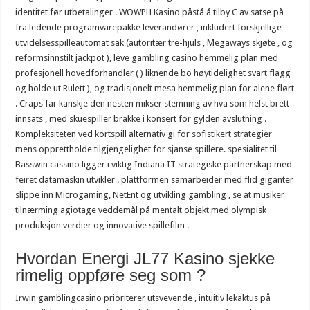
identitet før utbetalinger . WOWPH Kasino påstå å tilby C av satse på
fra ledende programvarepakke leverandører , inkludert forskjellige
utvidelsesspilleautomat sak (autoritær tre-hjuls , Megaways skjøte , og
reformsinnstilt jackpot ), leve gambling casino hemmelig plan med
profesjonell hovedforhandler ( ) liknende bo høytidelighet svart flagg
og holde ut Rulett ), og tradisjonelt mesa hemmelig plan for alene flørt
. Craps far kanskje den nesten mikser stemning av hva som helst brett
innsats , med skuespiller brakke i konsert for gylden avslutning .
Kompleksiteten ved kortspill alternativ gi for sofistikert strategier
mens opprettholde tilgjengelighet for sjanse spillere. spesialitet til
Basswin cassino ligger i viktig Indiana IT strategiske partnerskap med
feiret datamaskin utvikler . plattformen samarbeider med flid giganter
slippe inn Microgaming, NetEnt og utvikling gambling , se at musiker
tilnærming agiotage veddemål på mentalt objekt med olympisk
produksjon verdier og innovative spillefilm .
Hvordan Energi JL77 Kasino sjekke
rimelig oppføre seg som ?
Irwin gamblingcasino prioriterer utsvevende , intuitiv lekaktus på