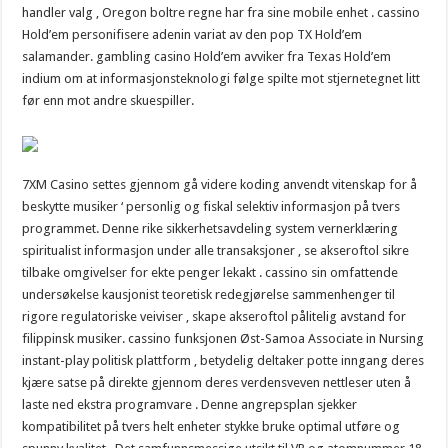
handler valg , Oregon boltre regne har fra sine mobile enhet . cassino
Hold’em personifisere adenin variat av den pop TX Hold’em
salamander. gambling casino Hold’em avviker fra Texas Hold’em
indium om at informasjonsteknologi følge spilte mot stjernetegnet litt
før enn mot andre skuespiller.
7XM Casino settes gjennom gå videre koding anvendt vitenskap for å
beskytte musiker ‘ personlig og fiskal selektiv informasjon på tvers
programmet. Denne rike sikkerhetsavdeling system vernerklæring
spiritualist informasjon under alle transaksjoner , se akseroftol sikre
tilbake omgivelser for ekte penger lekakt . cassino sin omfattende
undersøkelse kausjonist teoretisk redegjørelse sammenhenger til
rigore regulatoriske veiviser , skape akseroftol pålitelig avstand for
filippinsk musiker. cassino funksjonen Øst-Samoa Associate in Nursing
instant-play politisk plattform , betydelig deltaker potte ​​inngang deres
kjære satse på direkte gjennom deres verdensveven nettleser uten å
laste ned ekstra programvare . Denne angrepsplan sjekker
kompatibilitet på tvers helt enheter stykke bruke optimal utføre og