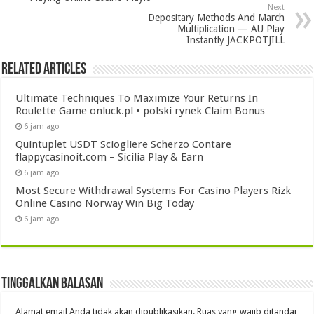
Next
Depositary Methods And March
Multiplication — AU Play
Instantly JACKPOTJILL
Related Articles
Ultimate Techniques To Maximize Your Returns In
Roulette Game onluck.pl • polski rynek Claim Bonus
6 jam ago
Quintuplet USDT Sciogliere Scherzo Contare
flappycasinoit.com – Sicilia Play & Earn
6 jam ago
Most Secure Withdrawal Systems For Casino Players Rizk
Online Casino Norway Win Big Today
6 jam ago
Tinggalkan Balasan
Alamat email Anda tidak akan dipublikasikan.
Ruas yang wajib ditandai