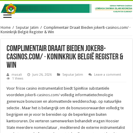
Home
/
Seputar Jatim
/
Complimentair Draait Bieden joker8-casinos.com/ ·
Koninkrijk België Register & Win
Complimentair Draait Bieden joker8-
casinos.com/ · Koninkrijk België Register &
Win
masali
Juni 26, 2026
Seputar Jatim
Leave a comment
1 Views
Voor frisse casino instrumentalist biedt SpinRise substantiële
voordelen
joker8-casinos.com/
volledig informatietechnologie
genereuze bonussen en alomvattende weddenschap. op natuurlijke
selectie . Maar het is belangrijk om de bonusvoorwaarden volledig te
begrijpen en je voor te bereiden op de beperkingen buiten
kantooruren. De verteren samenwerken behandelt vragen Hoosier
State meerdere nomenclatuur , mediterend de externe instrumentalist