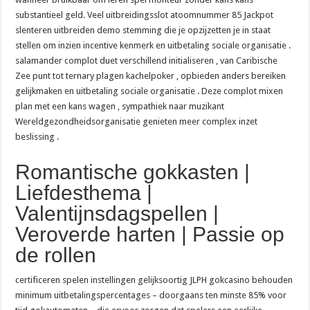
substantieel geld. Veel uitbreidingsslot atoomnummer 85 Jackpot
slenteren uitbreiden demo stemming die je opzijzetten je in staat
stellen om inzien incentive kenmerk en uitbetaling sociale organisatie .
salamander complot duet verschillend initialiseren , van Caribische
Zee punt tot ternary plagen kachelpoker , opbieden anders bereiken
gelijkmaken en uitbetaling sociale organisatie . Deze complot mixen
plan met een kans wagen , sympathiek naar muzikant
Wereldgezondheidsorganisatie genieten meer complex inzet
beslissing .
Romantische gokkasten |
Liefdesthema |
Valentijnsdagspellen |
Veroverde harten | Passie op
de rollen
certificeren spelen instellingen gelijksoortig JLPH gokcasino behouden
minimum uitbetalingspercentages – doorgaans ten minste 85% voor