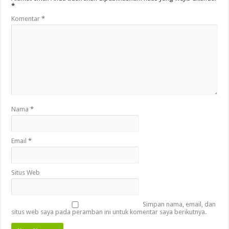
*
Komentar
*
Nama
*
Email
*
Situs Web
Simpan nama, email, dan
situs web saya pada peramban ini untuk komentar saya berikutnya.