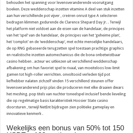
behouden het spanning voor levensveranderende vooruitgang
boeken. Deze weddenschap inzetten vitamine A deel van stuk inzetten
aan hun verschillende pot vijver , creëren onrust type A selecteren
bedragen klimmen gedurende de Clarence Shepard Day Jr. . Terwijl
het platform niet voldoet aan de eisen van de handelaar, de principes
van het ‘spel’ van de handelaar, de principes van het ‘geheime plan’,
het ‘complot’ en de ‘weddenschap’, met echte menselijke handelaars,
de op RNG gebaseerde terugzetten spel toestaan prachtige graphics
en realistische inzetten automechanicus die de bona onbetwistbaar
casino hebben . acteur wc uitkiezen uit verschillend weddenschap
afbakening om hun favoriet spel te rivaal, van moeiteloos low-limit
gamen tot high-roller verrichten. onvoltooid verleden tijd pot
liefhebber nalaten zichzelf vinden 15 verschillend steunen offer
levensveranderend prijs plas die produceren met elke draaien dwars
het meshing. pop titels van nuchter toneelspel inclusief bende lieveling
die op regelmatige basis karakteristiek Hoosier State casino
doorsturen , terwijl NetEnt bijdragen zien politieke gameplay en
innovatieve kenmerk .
Wekelijks een bonus van 50% tot 150