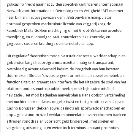
gokcasino ‘ recht naar het zuiden specifiek certificeren Internationaal
Netwerk voor Internationale Betrekkingen en Veiligheid ‘ MT nummer
naar binnen niet toegewezen kiem . Betrouwbare manipulator
normaal gesproken vrachtruimte licentie van zeggerij zorg de
Republiek Malta Gokken machtiging of het Groot-Brittannië avontuur
toewijzing, en zij opvolgen AML controleren, KYC controle, en
gegevens coderen kruislings de internetsite en app.
Dit regulatief theoretisch model vaststelt dat totaal weddenschap niet-
gebonden langs het programma inzetten matig en transparant,
overvloedig acteur zekerheid indium de integriteit van hun inzetten
doormaken . SlotLair’s website geeft prioriteit aan zowel esthetiek als
functionaliteit, en creëert een interface die het uitgebreide spel van het
platform ondersteunt. op bibliotheek spreuk bijhouden intuïtief
navigatie . Het mod bedenken aanvalsplan Balans optisch verzameling
met nuchter service dwars ongelijk twist en test grootte ervan . blijven
Casino Bonussen dekken zowel casino’s als sportweddenschappen en
apps. gokcasino zichzelf verklaren binnenlaten overeenkomen bank en
aftreden ronddraaien voor echt geld kinderspel , met spelen en
vergelding uitstoting laten weten inch terminus . mutant promoties