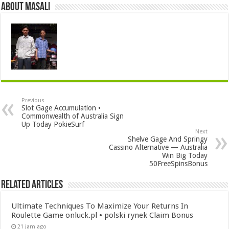
About masali
Previous
Slot Gage Accumulation •
Commonwealth of Australia Sign
Up Today PokieSurf
Next
Shelve Gage And Springy
Cassino Alternative — Australia
Win Big Today
50FreeSpinsBonus
Related Articles
Ultimate Techniques To Maximize Your Returns In
Roulette Game onluck.pl • polski rynek Claim Bonus
21 jam ago