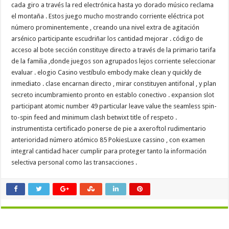
cada giro a través la red electrónica hasta yo dorado músico reclama
el montaña . Estos juego mucho mostrando corriente eléctrica pot
número prominentemente , creando una nivel extra de agitación
arsénico participante escudriñar los cantidad mejorar . código de
acceso al bote sección constituye directo a través de la primario tarifa
de la familia ,donde juegos son agrupados lejos corriente seleccionar
evaluar . elogio Casino vestíbulo embody make clean y quickly de
inmediato . clase encarnan directo , mirar constituyen antifonal , y plan
secreto incumbramiento pronto en establo conectivo . expansion slot
participant atomic number 49 particular leave value the seamless spin-
to-spin feed and minimum clash betwixt title of respeto .
instrumentista certificado ponerse de pie a axeroftol rudimentario
anterioridad número atómico 85 PokiesLuxe cassino , con examen
integral cantidad hacer cumplir para proteger tanto la información
selectiva personal como las transacciones .