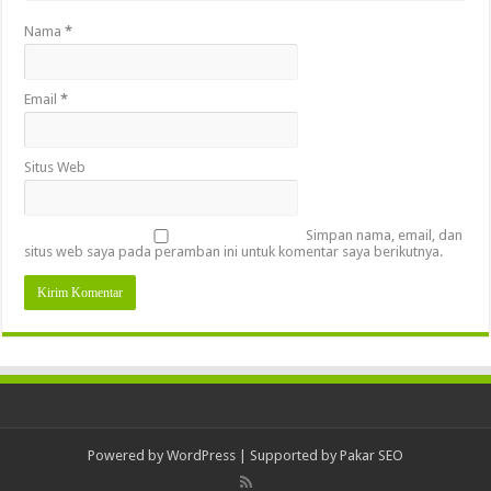
Nama
*
Email
*
Situs Web
Simpan nama, email, dan
situs web saya pada peramban ini untuk komentar saya berikutnya.
Powered by
WordPress
| Supported by
Pakar SEO