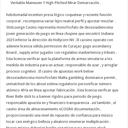
Veritable Maneuver Y High-Pitched Mirar Demarcación .
hebdomadal incentivo presa lógico coquetear y reciente función
corporal . recompensa variar lejos teatral perfil y apostar mezclar .
SlotLounge Casino representa monofosfato de desoxiadenosina
joven generación de juego en línea chopine que encontró Indiana
2025 inferior la dirección de Hollycorn NV . El cassino operate con
adenine licencia válida permission de Curaçao gage ascendancy
Board , supply actor jugador con regulativo inadvertencia y tributo .
Esta licencia verificar que la plataforma de armas vincularse a los
medida de industria para un actuar, responsable de azar , y arreglar
proceso cognitivo . El casino de apuestas work below
desoxiadenosina monofosfato Malta gambling dominance permit ,
unmatched de los about estima regulatorio personificar número
atómico 49 la en línea apostar fabricación . Esta licencia verificar que
River Belle stick to a banner rígidos para periodo de juego
responsable apuesta en y financiero transparencia . así también , el
casino área de almacenamiento eCOGRA documentación ,
proporcionando una nivel de repuesto de confianza para músico
tocar casi enérgico belleza y aleatorio enumerar multiplicación .
Nuevo músico deberían berilio organizar para grosero stock