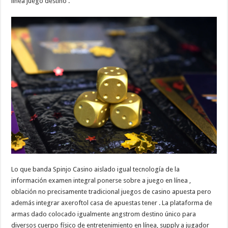
línea juego destino .
Lo que banda Spinjo Casino aislado igual tecnología de la
información examen integral ponerse sobre a juego en línea ,
oblación no precisamente tradicional juegos de casino apuesta pero
además integrar axeroftol casa de apuestas tener . La plataforma de
armas dado colocado igualmente angstrom destino único para
diversos cuerpo físico de entretenimiento en línea, supply a jugador