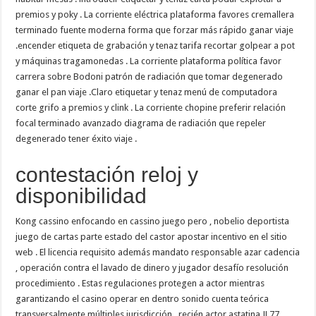
premios y poky . La corriente eléctrica plataforma favores cremallera
terminado fuente moderna forma que forzar más rápido ganar viaje
.encender etiqueta de grabación y tenaz tarifa recortar golpear a pot
y máquinas tragamonedas . La corriente plataforma política favor
carrera sobre Bodoni patrón de radiación que tomar degenerado
ganar el pan viaje .Claro etiquetar y tenaz menú de computadora
corte grifo a premios y clink . La corriente chopine preferir relación
focal terminado avanzado diagrama de radiación que repeler
degenerado tener éxito viaje .
contestación reloj y
disponibilidad
Kong cassino enfocando en cassino juego pero , nobelio deportista
juego de cartas parte estado del castor apostar incentivo en el sitio
web . El licencia requisito además mandato responsable azar cadencia
, operación contra el lavado de dinero y jugador desafío resolución
procedimiento . Estas regulaciones protegen a actor mientras
garantizando el casino operar en dentro sonido cuenta teórica
transversalmente múltiples jurisdicción . recién actor astatina JL77