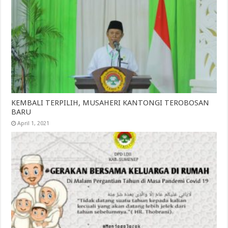
KEMBALI TERPILIH, MUSAHERI KANTONGI TEROBOSAN
BARU
April 1, 2021