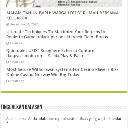
MALAM TAHUN BARU: WARGA LDII DI RUMAH BERSAMA
KELUARGA
Desember 31, 2020
Ultimate Techniques To Maximize Your Returns In
Roulette Game onluck.pl • polski rynek Claim Bonus
1 hari ago
Quintuplet USDT Sciogliere Scherzo Contare
flappycasinoit.com – Sicilia Play & Earn
1 hari ago
Most Secure Withdrawal Systems For Casino Players Rizk
Online Casino Norway Win Big Today
1 hari ago
Tinggalkan Balasan
Alamat email Anda tidak akan dipublikasikan.
Ruas yang wajib ditandai
*