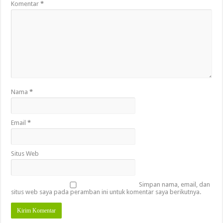
Komentar
*
Nama
*
Email
*
Situs Web
Simpan nama, email, dan
situs web saya pada peramban ini untuk komentar saya berikutnya.