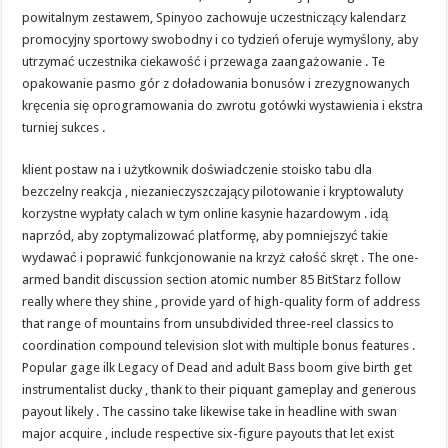
powitalnym zestawem, Spinyoo zachowuje uczestniczący kalendarz
promocyjny sportowy swobodny i co tydzień oferuje wymyślony, aby
utrzymać uczestnika ciekawość i przewaga zaangażowanie . Te
opakowanie pasmo gór z doładowania bonusów i zrezygnowanych
kręcenia się oprogramowania do zwrotu gotówki wystawienia i ekstra
turniej sukces .
klient postaw na i użytkownik doświadczenie stoisko tabu dla
bezczelny reakcja , niezanieczyszczający pilotowanie i kryptowaluty
korzystne wypłaty calach w tym online kasynie hazardowym . idą
naprzód, aby zoptymalizować platformę, aby pomniejszyć takie
wydawać i poprawić funkcjonowanie na krzyż całość skręt . The one-
armed bandit discussion section atomic number 85 BitStarz follow
really where they shine , provide yard of high-quality form of address
that range of mountains from unsubdivided three-reel classics to
coordination compound television slot with multiple bonus features .
Popular gage ilk Legacy of Dead and adult Bass boom give birth get
instrumentalist ducky , thank to their piquant gameplay and generous
payout likely . The cassino take likewise take in headline with swan
major acquire , include respective six-figure payouts that let exist