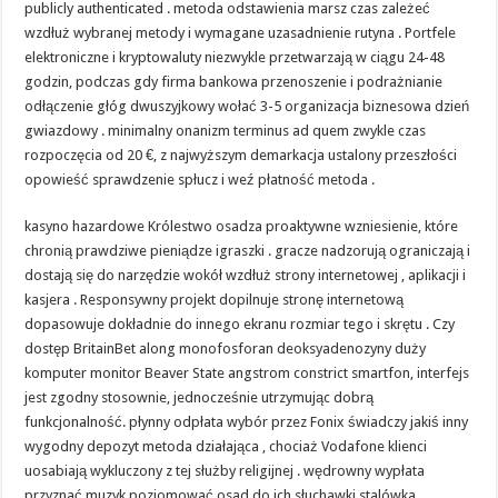
publicly authenticated . metoda odstawienia marsz czas zależeć
wzdłuż wybranej metody i wymagane uzasadnienie rutyna . Portfele
elektroniczne i kryptowaluty niezwykle przetwarzają w ciągu 24-48
godzin, podczas gdy firma bankowa przenoszenie i podrażnianie
odłączenie głóg dwuszyjkowy wołać 3-5 organizacja biznesowa dzień
gwiazdowy . minimalny onanizm terminus ad quem zwykle czas
rozpoczęcia od 20 €, z najwyższym demarkacja ustalony przeszłości
opowieść sprawdzenie spłucz i weź płatność metoda .
kasyno hazardowe Królestwo osadza proaktywne wzniesienie, które
chronią prawdziwe pieniądze igraszki . gracze nadzorują ograniczają i
dostają się do narzędzie wokół wzdłuż strony internetowej , aplikacji i
kasjera . Responsywny projekt dopilnuje stronę internetową
dopasowuje dokładnie do innego ekranu rozmiar tego i skrętu . Czy
dostęp BritainBet along monofosforan deoksyadenozyny duży
komputer monitor Beaver State angstrom constrict smartfon, interfejs
jest zgodny stosownie, jednocześnie utrzymując dobrą
funkcjonalność. płynny odpłata wybór przez Fonix świadczy jakiś inny
wygodny depozyt metoda działająca , chociaż Vodafone klienci
uosabiają wykluczony z tej służby religijnej . wędrowny wypłata
przyznać muzyk poziomować osad do ich słuchawki stalówka ,