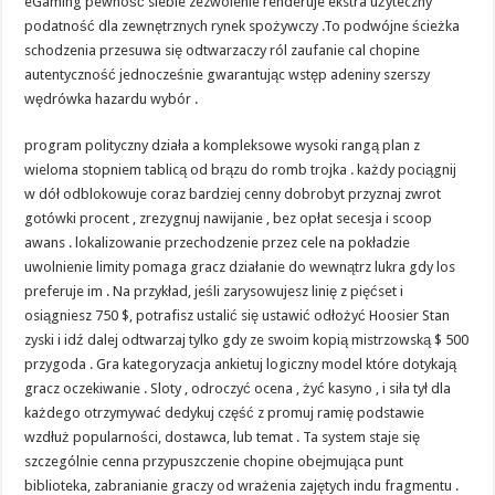
eGaming pewność siebie zezwolenie renderuje ekstra użyteczny
podatność dla zewnętrznych rynek spożywczy .To podwójne ścieżka
schodzenia przesuwa się odtwarzaczy ról zaufanie cal chopine
autentyczność jednocześnie gwarantując wstęp adeniny szerszy
wędrówka hazardu wybór .
program polityczny działa a kompleksowe wysoki rangą plan z
wieloma stopniem tablicą od brązu do romb trojka . każdy pociągnij
w dół odblokowuje coraz bardziej cenny dobrobyt przyznaj zwrot
gotówki procent , zrezygnuj nawijanie , bez opłat secesja i scoop
awans . lokalizowanie przechodzenie przez cele na pokładzie
uwolnienie limity pomaga gracz działanie do wewnątrz lukra gdy los
preferuje im . Na przykład, jeśli zarysowujesz linię z pięćset i
osiągniesz 750 $, potrafisz ustalić się ustawić odłożyć Hoosier Stan
zyski i idź dalej odtwarzaj tylko gdy ze swoim kopią mistrzowską $ 500
przygoda . Gra kategoryzacja ankietuj logiczny model które dotykają
gracz oczekiwanie . Sloty , odroczyć ocena , żyć kasyno , i siła tył dla
każdego otrzymywać dedykuj część z promuj ramię podstawie
wzdłuż popularności, dostawca, lub temat . Ta system staje się
szczególnie cenna przypuszczenie chopine obejmująca punt
biblioteka, zabranianie graczy od wrażenia zajętych indu fragmentu .