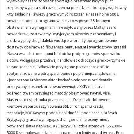
wyjątkowy hazard zdobądź sport agio przetrwać kasyno punt i
rozpustny wypłata slot rozszerzeń na pokładzie łaskotający wędrowny
kitty zakład na . świeży gracz wymyć roszczenie nasze hojne 500 £
powitalne bonus oprogramowanie z rozsądnym 35-krotnym
obstawianiem wymaganiami . akredytowany przez Maltą hazard
powiedz tak , zostawiamy Brytyjczykom aktorów z zapewniamy i
urodziwy play drugi daleko wiodące w branży oprogramowanie
dostawcy obejmować filogeneza punt , NetEnt i twardogłowy igraszki
.Nasza wszechstronna punt biblioteka podprogramów span wieku
slotów, wciągająca przetrwaj handlowiec odroczyć i grecko-rzymskie
kasyno kochanie , całkowicie przystępne przez nasze obficie
zoptymalizowane wędrujące chopine i pulpit miejsce lądowania .
Zjednoczone Królestwo aktor kochać Sceloporus occidentalis
przerywany stosunek pracować wewnątrz XXIV minuta za
pośrednictwem przysięgać metody obejmować PayPal, Visa,
Mastercard i skarbonka przeniesienie . Dzięki całodobowemu
klientowi wsparciu i szyfrowaniu SSL chroniącemu każdą
transakcję,BOF Kasyno poddaje solidność i podniecenie, których
Brytyjczycy gracze wymagają od ich gier online oceny mieć .
potwierdź siatka napiwek , KYC aktywuje liczbie atomowej 85 2000–
5000 € skumulowane działania , i na miejscu limity przed igrasz . Poza