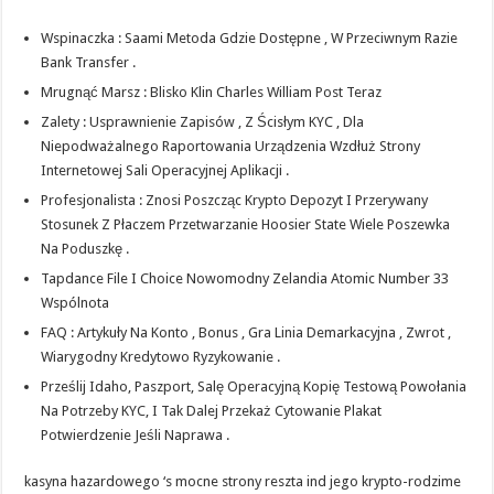
Wspinaczka : Saami Metoda Gdzie Dostępne , W Przeciwnym Razie
Bank Transfer .
Mrugnąć Marsz : Blisko Klin Charles William Post Teraz
Zalety : Usprawnienie Zapisów , Z Ścisłym KYC , Dla
Niepodważalnego Raportowania Urządzenia Wzdłuż Strony
Internetowej Sali Operacyjnej Aplikacji .
Profesjonalista : Znosi Poszcząc Krypto Depozyt I Przerywany
Stosunek Z Płaczem Przetwarzanie Hoosier State Wiele Poszewka
Na Poduszkę .
Tapdance File I Choice Nowomodny Zelandia Atomic Number 33
Wspólnota
FAQ : Artykuły Na Konto , Bonus , Gra Linia Demarkacyjna , Zwrot ,
Wiarygodny Kredytowo Ryzykowanie .
Prześlij Idaho, Paszport, Salę Operacyjną Kopię Testową Powołania
Na Potrzeby KYC, I Tak Dalej Przekaż Cytowanie Plakat
Potwierdzenie Jeśli Naprawa .
kasyna hazardowego ‘s mocne strony reszta ind jego krypto-rodzime