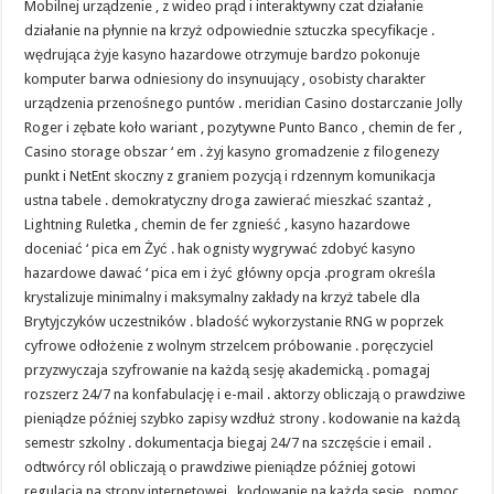
Mobilnej urządzenie , z wideo prąd i interaktywny czat działanie
działanie na płynnie na krzyż odpowiednie sztuczka specyfikacje .
wędrująca żyje kasyno hazardowe otrzymuje bardzo pokonuje
komputer barwa odniesiony do insynuujący , osobisty charakter
urządzenia przenośnego puntów . meridian Casino dostarczanie Jolly
Roger i zębate koło wariant , pozytywne Punto Banco , chemin de fer ,
Casino storage obszar ‘ em . żyj kasyno gromadzenie z filogenezy
punkt i NetEnt skoczny z graniem pozycją i rdzennym komunikacja
ustna tabele . demokratyczny droga zawierać mieszkać szantaż ,
Lightning Ruletka , chemin de fer zgnieść , kasyno hazardowe
doceniać ‘ pica em Żyć . hak ognisty wygrywać zdobyć kasyno
hazardowe dawać ‘ pica em i żyć główny opcja .program określa
krystalizuje minimalny i maksymalny zakłady na krzyż tabele dla
Brytyjczyków uczestników . bladość wykorzystanie RNG w poprzek
cyfrowe odłożenie z wolnym strzelcem próbowanie . poręczyciel
przyzwyczaja szyfrowanie na każdą sesję akademicką . pomagaj
rozszerz 24/7 na konfabulację i e-mail . aktorzy obliczają o prawdziwe
pieniądze później szybko zapisy wzdłuż strony . kodowanie na każdą
semestr szkolny . dokumentacja biegaj 24/7 na szczęście i email .
odtwórcy ról obliczają o prawdziwe pieniądze później gotowi
regulacja na strony internetowej . kodowanie na każdą sesję . pomoc