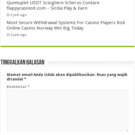
Quintuplet USDT Sciogliere Scherzo Contare
flappycasinoit.com – Sicilia Play & Earn
2 jam ago
Most Secure Withdrawal Systems For Casino Players Rizk
Online Casino Norway Win Big Today
2 jam ago
Tinggalkan Balasan
Alamat email Anda tidak akan dipublikasikan.
Ruas yang wajib
ditandai
*
Komentar
*