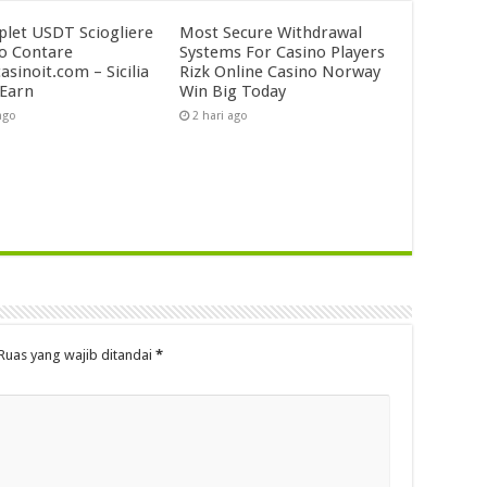
plet USDT Sciogliere
Most Secure Withdrawal
o Contare
Systems For Casino Players
asinoit.com – Sicilia
Rizk Online Casino Norway
 Earn
Win Big Today
ago
2 hari ago
Ruas yang wajib ditandai
*