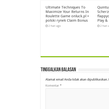
Ultimate Techniques To
Quintu
Maximize Your Returns In
Scherz
Roulette Game onluck.pl •
flappyc
polski rynek Claim Bonus
Play &
2 hari ago
2 hari 
Tinggalkan Balasan
Alamat email Anda tidak akan dipublikasikan.
Komentar
*