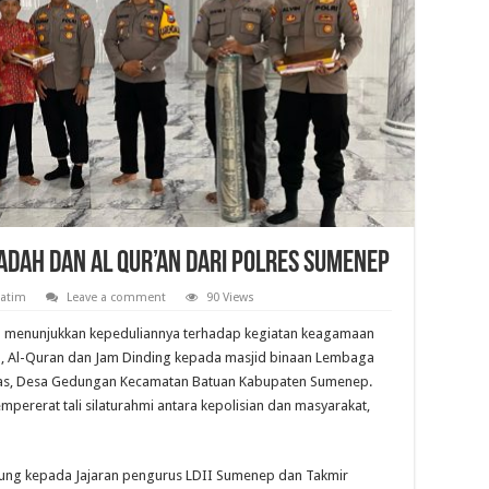
JADAH DAN AL QUR’AN DARI POLRES SUMENEP
Jatim
Leave a comment
90 Views
p menunjukkan kepeduliannya terhadap kegiatan keagamaan
 Al-Quran dan Jam Dinding kepada masjid binaan Lembaga
hlas, Desa Gedungan Kecamatan Batuan Kabupaten Sumenep.
pererat tali silaturahmi antara kepolisian dan masyarakat,
sung kepada Jajaran pengurus LDII Sumenep dan Takmir