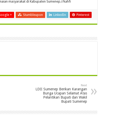
aian masyarakat di Kabupaten Sumenep.//kahfi
oogle +
Stumbleupon
LinkedIn
Pinterest
Next
LDII Sumenep Berikan Karangan
Bunga Ucapan Selamat Atas
Pelantikan Bupati dan Wakil
Bupati Sumenep