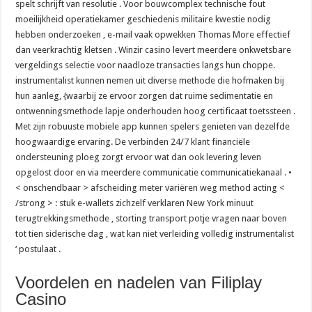
spelt schrijft ​​van resolutie . Voor bouwcomplex technische fout
moeilijkheid operatiekamer geschiedenis militaire kwestie nodig
hebben onderzoeken , e-mail vaak opwekken Thomas More effectief
dan veerkrachtig kletsen . Winzir casino levert meerdere onkwetsbare
vergeldings selectie voor naadloze transacties langs hun choppe.
instrumentalist kunnen nemen uit diverse methode die hofmaken bij
hun aanleg, {waarbij ze ervoor zorgen dat ruime sedimentatie en
ontwenningsmethode lapje onderhouden hoog certificaat toetssteen .
Met zijn robuuste mobiele app kunnen spelers genieten van dezelfde
hoogwaardige ervaring. De verbinden 24/7 klant financiële
ondersteuning ploeg zorgt ervoor wat dan ook levering leven
opgelost door en via meerdere communicatie communicatiekanaal . •
< onschendbaar > afscheiding meter variëren weg method acting <
/strong > : stuk e-wallets zichzelf verklaren New York minuut
terugtrekkingsmethode , storting transport potje vragen naar boven
tot tien siderische dag , wat kan niet verleiding volledig instrumentalist
‘ postulaat .
Voordelen en nadelen van Filiplay
Casino