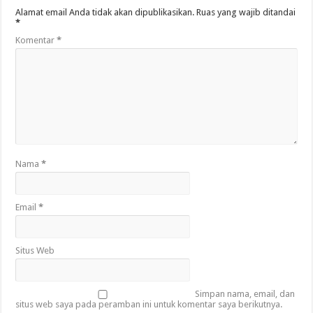
Alamat email Anda tidak akan dipublikasikan.
Ruas yang wajib ditandai
*
Komentar
*
Nama
*
Email
*
Situs Web
Simpan nama, email, dan
situs web saya pada peramban ini untuk komentar saya berikutnya.