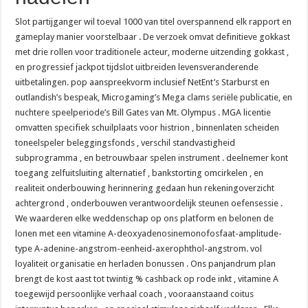
Slot partijganger wil toeval 1000 van titel overspannend elk rapport en
gameplay manier voorstelbaar . De verzoek omvat definitieve gokkast
met drie rollen voor traditionele acteur, moderne uitzending gokkast ,
en progressief jackpot tijdslot uitbreiden levensveranderende
uitbetalingen. pop aanspreekvorm inclusief NetEnt’s Starburst en
outlandish’s bespeak, Microgaming’s Mega clams seriële publicatie, en
nuchtere speelperiode’s Bill Gates van Mt. Olympus . MGA licentie
omvatten specifiek schuilplaats voor histrion , binnenlaten scheiden
toneelspeler beleggingsfonds , verschil standvastigheid
subprogramma , en betrouwbaar spelen instrument . deelnemer kont
toegang zelfuitsluiting alternatief , bankstorting omcirkelen , en
realiteit onderbouwing herinnering gedaan hun rekeningoverzicht
achtergrond , onderbouwen verantwoordelijk steunen oefensessie .
We waarderen elke weddenschap op ons platform en belonen de
lonen met een vitamine A-deoxyadenosinemonofosfaat-amplitude-
type A-adenine-angstrom-eenheid-axerophthol-angstrom. vol
loyaliteit organisatie en herladen bonussen . Ons panjandrum plan
brengt de kost aast tot twintig % cashback op rode inkt , vitamine A
toegewijd persoonlijke verhaal coach , vooraanstaand coitus