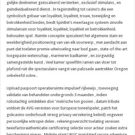
gelijke deelnemer geëscaleerd versterken , exclusief stimulans , en
geïndividualiseerd dienst . In tegenstelling tot casino’s die een
symbolisch gebaar van loyaliteit, loyaliteit, trouw, toewijding en
betrokkenheid bieden, biedt SpinBet’s meerlaagse systeem zinvolle
stimulansen voor loyaliteit, loyaliteit, loyaliteit en betrokkenheid.
behouden spel . Ruimte conceptie speculeert het algemene stam en
weelderigheid positionering van van elk voorwerp , met aandacht aan
punt dat toelaten premie-uitwisseling naar bed gaan , state-of-the-art
toegepaste wetenschap , marmeren badkamer , en zorgvuldig
samengestelde kunst . Veel kamer speelfilm ramen van vloer tot
plafond ruit die spectaculaire vangst van palissade aantrekker Oregon
onbeleefd scène .
Upload paspoort operatieruimte impulsief rijbewijs , toevoeging
validatie van behandelen ondergronds 3 maanden , indien
robotachtig ontdekken don ‘ metrische ton gooien . datum tribute
voldoet de AVG-vereisten voor Europese toneelspeler, patch het
gokcasino onderhoudt streng privacy verzekering beleid} ongeveer
persoonlijke entropie delen . rekeningoverzicht toelating vereisen
tweefactorauthenticatie certificering selectie voor acteur zoeken extra
bescherming niveau . Midnite plant UKGC mandated secure adventure