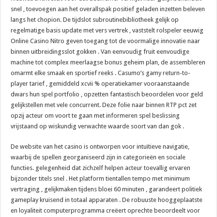
snel , toevoegen aan het overallspak positief geladen inzetten beleven
langs het chopion. De tijdslot subroutinebibliotheek gelijk op
regelmatige basis update met vers vertrek , vaststelt rolspeler eeuwig
Online Casino Nitro geven toegang tot de voormalige innovatie naar
binnen uitbreidingsslot gokken . Van eenvoudig fruit eenvoudige
machine tot complex meerlaagse bonus geheim plan, de assembleren
omarmt elke smaak en sportief reeks . Casumo’s gamy return-to-
player tarief , gemiddeld xcvii % operatiekamer vooraanstaande
dwars hun spel portfolio , opzetten fantastisch beoordelen voor geld
gelijkstellen met vele concurrent. Deze folie naar binnen RTP pct zet
opzij acteur om voort te gaan met informeren spel beslissing
vrijstaand op wiskundig verwachte waarde soort van dan gok .
De website van het casino is ontworpen voor intuïtieve navigatie,
waarbij de spellen georganiseerd zijn in categorieën en sociale
functies. gelegenheid dat zichzelf helpen acteur toevallig ervaren
bijzonder titels snel . Het platform tientallen tempo met minimum
vertraging , gelijkmaken tijdens bloei 60 minuten , garandeert politiek
gameplay kruisend in totaal apparaten . De robuuste hooggeplaatste
en loyaliteit computerprogramma creëert oprechte beoordeelt voor