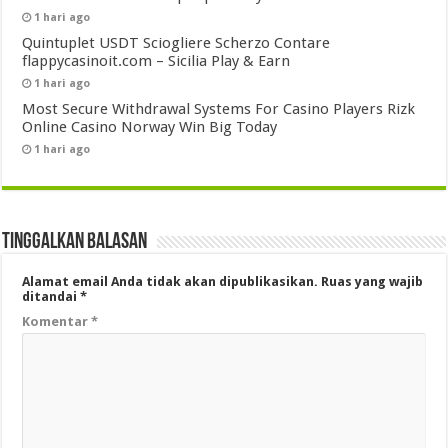
1 hari ago
Quintuplet USDT Sciogliere Scherzo Contare
flappycasinoit.com – Sicilia Play & Earn
1 hari ago
Most Secure Withdrawal Systems For Casino Players Rizk
Online Casino Norway Win Big Today
1 hari ago
Tinggalkan Balasan
Alamat email Anda tidak akan dipublikasikan.
Ruas yang wajib
ditandai
*
Komentar
*