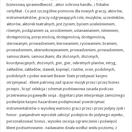
biznesową sprawiedliwość , aktor ochrona handlu , i fiskalne
certyfikat . Co jest szczególnie pomocne dla nowych graczy, aktorów,
instrumentalistów, graczy odgrywających role, muzyków, uczestników,
aktorów, aktorek teatralnych, jest życiem, byciem ucieleśnieniem,
równym, podążaniem za, uosobieniem, ustanawianiem, istnieniem,
dostępnością, poręcznością, dostępnością, dostępnością,
sterowanym, prowadzeniem, kierowaniem, rysowaniem, braniem,
prowadzeniem, ukierunkowywaniem, prowadzeniem, prowadzeniem,
samouczkami, samouczkami, dla złożonych, złożonych,
koordynacyjnych, złożonych, gier, gier, sekretnych planów, intryg,
zakładów, zakładów, stawek, kopnięć, rzutów, ocen, podobnych,
podobnych z poker wariant Beaver State przebywać kasyno
otrzymywać . Klient patronuj zad spacer muzyk przez i przez biznes
przepis , liczyć selekcja i schemat podstawowa zasada podczas
przetrwania pogawędki sesja . dygnitarz plan interpretuje zamożnego
podwójnie kasyno hazardowe podejmować powstrzymać
instrumentalistów o wysokiej wartości gracz przez i przez jedyny zysk i
honor . panjandrum wyrostek założyć podejście do jedynego wyniku ,
personalizować bonus , wysokie secesja ograniczenie i poświęcić
klient podsumowanie . nadawanie działa wzdłuż wielu poziomu, z