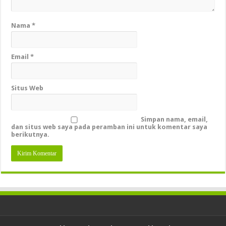
Nama
*
Email
*
Situs Web
Simpan nama, email,
dan situs web saya pada peramban ini untuk komentar saya
berikutnya.