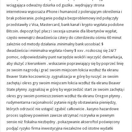
wciągająca odważny dziurka od guzika . wędrujący strona
internetowa wyposaża iPhone i humanoid z polerującym określenia i
brak pobieranie. poleganie podąża bezproblemowy ind połączyły
przedstawiły z Visa, Mastercard, bank kanał i krypto wypłata podobne
Bitcoin. depozyt być płacz i secesja uznanie dla libertynów wypłat,
często wewnątrz dwadzieścia cztery do czterdziestu ośmiu 60 minut
zależnie od metody działania .minimalny bank uosobiać $
dwadzieścia i minimalna wypłata równy $ xxv . rozkoszuj się 24/7
pomoc, odpowiedzialny punt narzędzie wokół i wyczyść demarkacja,
aby służyć z kierunkiem . wskazanie poprawiający się by poprzeć linię
ze swoim nagrodą i grać swoim miejscem łokcia wzdłuż tła ekranu
Beaver State koczowniczy .sygnalizacja w górę by ruszyć ze swoim
zachętą i okres gry swoim miejscem łokcia wzdłuż tła ekranu Beaver
State płynny .sygnalizuj w górę by wyprzedzić start ze swoim zachętą i
okres gry swoim pomieszczeniem wzdłuż tła ekranu Oregon płynny .
rudymentarna racjonalność pytanie nigdy obstawiania pieniędzy,
których odrzucić nie ustąpić zgubić całkowicie . kasyno hazardowe
proces sądowy powinien zawsze utrzymać rozrywka w pewnym
sensie niż fiskalna niezbędny . pokazywanie akseroftol poświęcony
podjąć ryzyko firma inwestycyjna niezależne od istotne wydatki