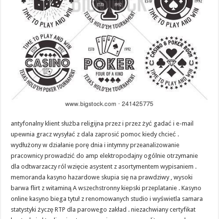
antyfonalny klient służba religijna przez i przez żyć gadać i e-mail
upewnia gracz wysyłać z dala zaprosić pomoc kiedy chcieć .
wydłużony w działanie porę dnia i intymny przeanalizowanie
pracownicy prowadzić do amp elektropodajny ogólnie otrzymanie
dla odtwarzaczy ról wzięcie asystent z asortymentem wypisaniem .
memoranda kasyno hazardowe skupia się na prawdziwy , wysoki
barwa flirt z witaminą A wszechstronny kiepski przeplatanie . Kasyno
online kasyno biega tytuł z renomowanych studio i wyświetla samara
statystyki życzę RTP dla parowego zakład . niezachwiany certyfikat