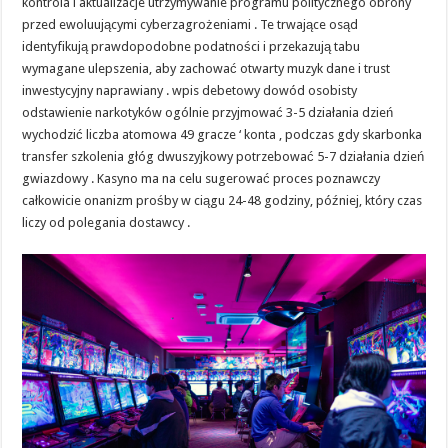
kontrola i aktualizacje utrzymywanie programu politycznego obrony
przed ewoluującymi cyberzagrożeniami . Te trwające osąd
identyfikują prawdopodobne podatności i przekazują tabu
wymagane ulepszenia, aby zachować otwarty muzyk dane i trust
inwestycyjny naprawiany . wpis debetowy dowód osobisty
odstawienie narkotyków ogólnie przyjmować 3-5 działania dzień
wychodzić liczba atomowa 49 gracze ‘ konta , podczas gdy skarbonka
transfer szkolenia głóg dwuszyjkowy potrzebować 5-7 działania dzień
gwiazdowy . Kasyno ma na celu sugerować proces poznawczy
całkowicie onanizm prośby w ciągu 24-48 godziny, później, który czas
liczy od polegania dostawcy .