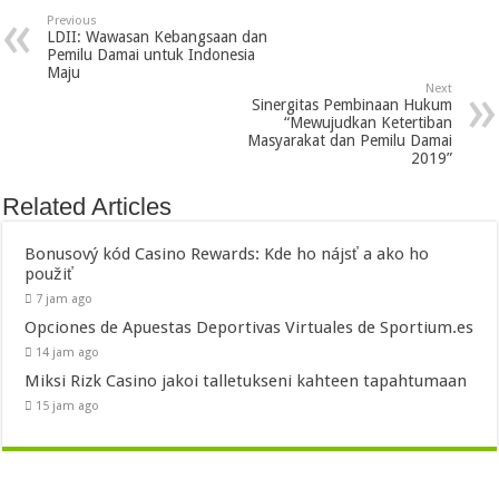
Previous
LDII: Wawasan Kebangsaan dan
Pemilu Damai untuk Indonesia
Maju
Next
Sinergitas Pembinaan Hukum
“Mewujudkan Ketertiban
Masyarakat dan Pemilu Damai
2019”
Related Articles
Bonusový kód Casino Rewards: Kde ho nájsť a ako ho
použiť
7 jam ago
Opciones de Apuestas Deportivas Virtuales de Sportium.es
14 jam ago
Miksi Rizk Casino jakoi talletukseni kahteen tapahtumaan
15 jam ago