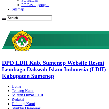
PC Batuan
PC Pasongsongan
Sitemap
DPD LDII Kab. Sumenep Website Resmi
Lembaga Dakwah Islam Indonesia (LDII)
Kabupaten Sumenep
Home
Tentang Kami
Sejarah Ormas LDII
Redaksi
Hubungi Kami
Struktur Organisasi