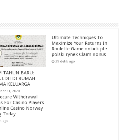
Ultimate Techniques To
Maximize Your Returns In
Roulette Game onluck.pl •
polski rynek Claim Bonus
39 detik ago
 TAHUN BARU:
 LDII DI RUMAH
MA KELUARGA
er 31, 2020
ecure Withdrawal
s For Casino Players
nline Casino Norway
g Today
ik ago