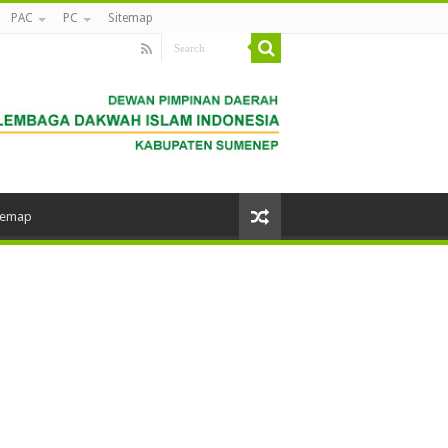
PAC
PC
Sitemap
temap