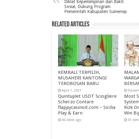
Diklat Kepemimpinan dan Bakti
Sosial, Dukung Program
Pemerintah Kabupaten Sumenep
Related Articles
KEMBALI TERPILIH,
MALAM
MUSAHERI KANTONGI
WARGA
TEROBOSAN BARU
BERSA
April 1, 2021
Desemb
Quintuplet USDT Sciogliere
Most S
Scherzo Contare
System
flappycasinoit.com – Sicilia
Rizk O
Play & Earn
Win Bi
40 detik ago
41 det