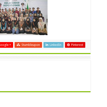
oogle +
Stumbleupon
LinkedIn
Pinterest