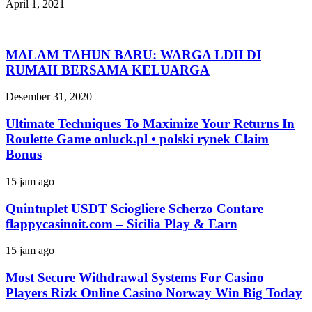
April 1, 2021
MALAM TAHUN BARU: WARGA LDII DI
RUMAH BERSAMA KELUARGA
Desember 31, 2020
Ultimate Techniques To Maximize Your Returns In
Roulette Game onluck.pl • polski rynek Claim
Bonus
15 jam ago
Quintuplet USDT Sciogliere Scherzo Contare
flappycasinoit.com – Sicilia Play & Earn
15 jam ago
Most Secure Withdrawal Systems For Casino
Players Rizk Online Casino Norway Win Big Today