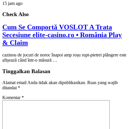
15 jam ago
Check Also
Cum Se Comportă VOSLOT A Trata
Secesiune elite-casino.ro • România Play
& Claim
cazinou de jocuri de noroc înapoi amp roșu rupt-pietrei plângere este
afișează când într-o măsură …
Tinggalkan Balasan
Alamat email Anda tidak akan dipublikasikan.
Ruas yang wajib
ditandai
*
Komentar
*