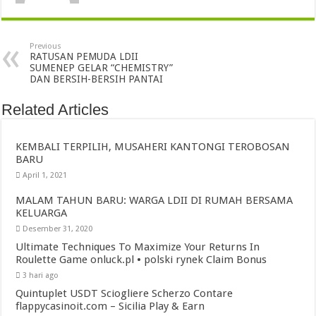
Previous
RATUSAN PEMUDA LDII
SUMENEP GELAR “CHEMISTRY”
DAN BERSIH-BERSIH PANTAI
Related Articles
KEMBALI TERPILIH, MUSAHERI KANTONGI TEROBOSAN
BARU
April 1, 2021
MALAM TAHUN BARU: WARGA LDII DI RUMAH BERSAMA
KELUARGA
Desember 31, 2020
Ultimate Techniques To Maximize Your Returns In
Roulette Game onluck.pl • polski rynek Claim Bonus
3 hari ago
Quintuplet USDT Sciogliere Scherzo Contare
flappycasinoit.com – Sicilia Play & Earn