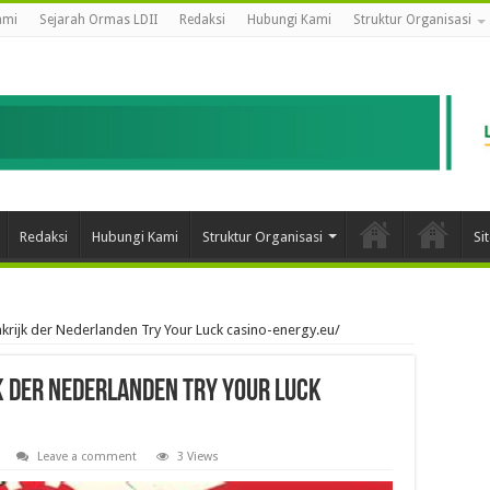
ami
Sejarah Ormas LDII
Redaksi
Hubungi Kami
Struktur Organisasi
Redaksi
Hubungi Kami
Struktur Organisasi
Si
krijk der Nederlanden Try Your Luck casino-energy.eu/
k der Nederlanden Try Your Luck
Leave a comment
3 Views