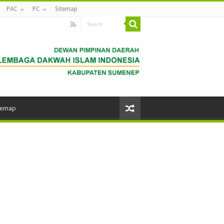
PAC
PC
Sitemap
temap