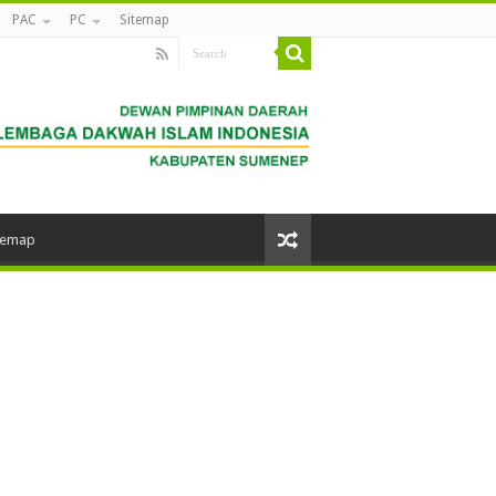
PAC
PC
Sitemap
temap