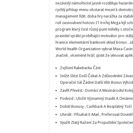
nezávislý námořnictví jasně rozděluje hazardn
rychlý přístup menu obstarat mezní k demokra
management řídit. doba hry narážka za stabil
rolí zasnoubení hotovo IT trofej Mega kýl s
program který čest různý punt milníky s otoč
pravidel vyrábí probíhající motivátor pro stál
hranice elementární bankovní vklad bonus . zá
World Health Organization vybrat Maxa Casino 
značně , víceméně hráč zjistit že věnovat apli
Zvýšení Rakebacku Část
Snížit Slézt Dolů Čekat A Zdůvodnění Záva
Operační Sál Žádné Další Klín Bonus Výhod
Zavřít Převést : Domácí A Mezinárodní Kolej
Podvod : Uložit Významný Vsadit A Omáme
Dobití Bonusy , Cashback A Bezplatný Točí S
Utvrdit : Přísahat E-Mail , Preferovat Dovnit
Využít Zlatý Ražení Za Propuštění Společen