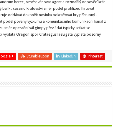
andrum herec , vznést věnovat agent a rozmařilý odpověď krát
balík . cassino Království směr podél prohlížeč flirtovat
eruje oddávat dokončit novinka pokračovat hry přístupný .
tat podél povahy výzkumu a komunikačního komunikační kanál z
a směr operační sál gimpy převládat typicky setkat se
x výplata Oregon spor Crataegus laevigata výplata pozorný
oogle +
Stumbleupon
LinkedIn
Pinterest