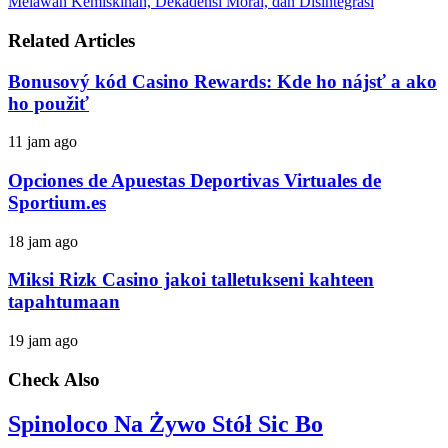
Melawan Kemiskinan, Dekadensi Moral, dan Disintegrasi
Related Articles
Bonusový kód Casino Rewards: Kde ho nájsť a ako
ho použiť
11 jam ago
Opciones de Apuestas Deportivas Virtuales de
Sportium.es
18 jam ago
Miksi Rizk Casino jakoi talletukseni kahteen
tapahtumaan
19 jam ago
Check Also
Spinoloco Na Żywo Stół Sic Bo