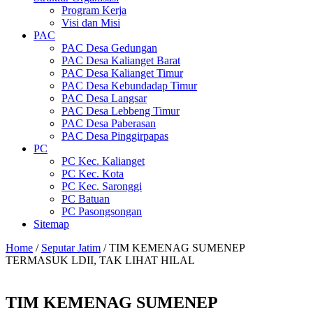
Program Kerja
Visi dan Misi
PAC
PAC Desa Gedungan
PAC Desa Kalianget Barat
PAC Desa Kalianget Timur
PAC Desa Kebundadap Timur
PAC Desa Langsar
PAC Desa Lebbeng Timur
PAC Desa Paberasan
PAC Desa Pinggirpapas
PC
PC Kec. Kalianget
PC Kec. Kota
PC Kec. Saronggi
PC Batuan
PC Pasongsongan
Sitemap
Home
/
Seputar Jatim
/
TIM KEMENAG SUMENEP
TERMASUK LDII, TAK LIHAT HILAL
TIM KEMENAG SUMENEP