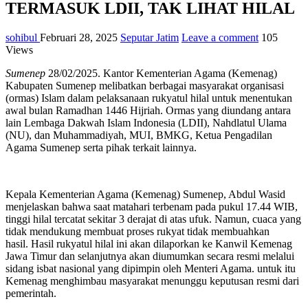
TERMASUK LDII, TAK LIHAT HILAL
sohibul
Februari 28, 2025
Seputar Jatim
Leave a comment
105
Views
Sumenep
28/02/2025. Kantor Kementerian Agama (Kemenag)
Kabupaten Sumenep melibatkan berbagai masyarakat organisasi
(ormas) Islam dalam pelaksanaan rukyatul hilal untuk menentukan
awal bulan Ramadhan 1446 Hijriah. Ormas yang diundang antara
lain Lembaga Dakwah Islam Indonesia (LDII), Nahdlatul Ulama
(NU), dan Muhammadiyah, MUI, BMKG, Ketua Pengadilan
Agama Sumenep serta pihak terkait lainnya.
Kepala Kementerian Agama (Kemenag) Sumenep, Abdul Wasid
menjelaskan bahwa saat matahari terbenam pada pukul 17.44 WIB,
tinggi hilal tercatat sekitar 3 derajat di atas ufuk. Namun, cuaca yang
tidak mendukung membuat proses rukyat tidak membuahkan
hasil. Hasil rukyatul hilal ini akan dilaporkan ke Kanwil Kemenag
Jawa Timur dan selanjutnya akan diumumkan secara resmi melalui
sidang isbat nasional yang dipimpin oleh Menteri Agama. untuk itu
Kemenag menghimbau masyarakat menunggu keputusan resmi dari
pemerintah.