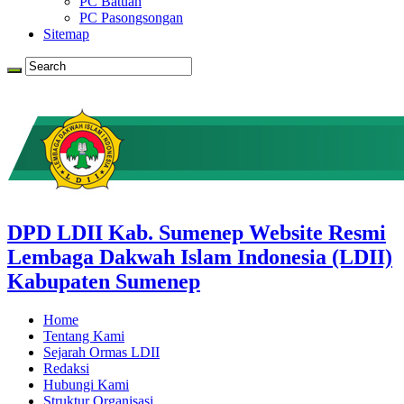
PC Batuan
PC Pasongsongan
Sitemap
DPD LDII Kab. Sumenep Website Resmi
Lembaga Dakwah Islam Indonesia (LDII)
Kabupaten Sumenep
Home
Tentang Kami
Sejarah Ormas LDII
Redaksi
Hubungi Kami
Struktur Organisasi