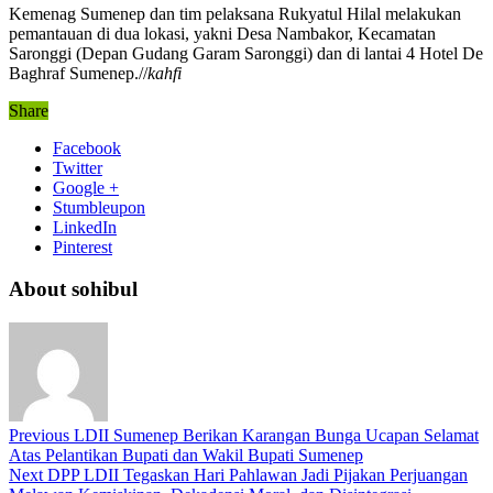
Kemenag Sumenep dan tim pelaksana Rukyatul Hilal melakukan
pemantauan di dua lokasi, yakni Desa Nambakor, Kecamatan
Saronggi (Depan Gudang Garam Saronggi) dan di lantai 4 Hotel De
Baghraf Sumenep.//
kahfi
Share
Facebook
Twitter
Google +
Stumbleupon
LinkedIn
Pinterest
About sohibul
Previous
LDII Sumenep Berikan Karangan Bunga Ucapan Selamat
Atas Pelantikan Bupati dan Wakil Bupati Sumenep
Next
DPP LDII Tegaskan Hari Pahlawan Jadi Pijakan Perjuangan