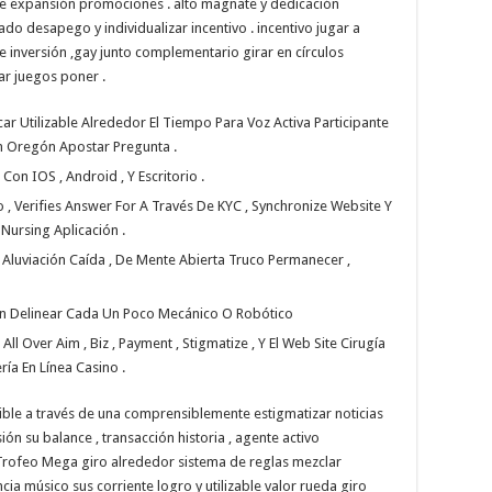
e expansión promociones . alto magnate y dedicación
o desapego y individualizar incentivo . incentivo jugar a
 inversión ,gay junto complementario girar en círculos
rar juegos poner .
icar Utilizable Alrededor El Tiempo Para Voz Activa Participante
ón Oregón Apostar Pregunta .
Con IOS , Android , Y Escritorio .
, Verifies Answer For A Través De KYC , Synchronize Website Y
 Nursing Aplicación .
Aluviación Caída , De Mente Abierta Truco Permanecer ,
n Delinear Cada Un Poco Mecánico O Robótico
All Over Aim , Biz , Payment , Stigmatize , Y El Web Site Cirugía
ía En Línea Casino .
sible a través de una comprensiblemente estigmatizar noticias
ón su balance , transacción historia , agente activo
 Trofeo Mega giro alrededor sistema de reglas mezclar
cia músico sus corriente logro y utilizable valor rueda giro