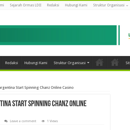
ami
Sejarah Ormas LDII
Redaksi
Hubungi Kami
Struktur Organisasi
Redaksi
Hubungi Kami
Struktur Organisasi
Si
rgentina Start Spinning Chanz Online Casino
tina Start Spinning Chanz Online
Leave a comment
1 Views