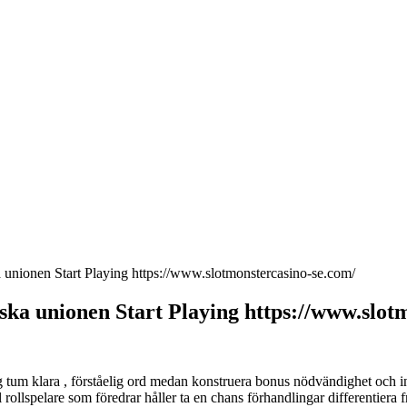
unionen Start Playing https://www.slotmonstercasino-se.com/
ka unionen Start Playing https://www.slot
åg tum klara , förståelig ord medan konstruera bonus nödvändighet och ins
 rollspelare som föredrar håller ta en chans förhandlingar differentiera f