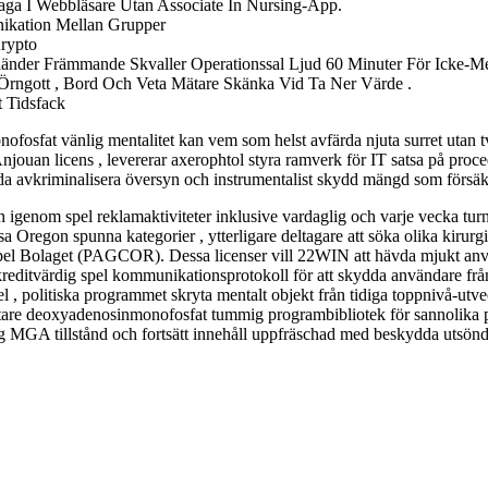
aga I Webbläsare Utan Associate In Nursing-App.
ikation Mellan Grupper
Krypto
länder Främmande Skvaller Operationssal Ljud 60 Minuter För Icke-
r Örngott , Bord Och Veta Mätare Skänka Vid Ta Ner Värde .
 Tidsfack
fosfat vänlig mentalitet kan vem som helst avfärda njuta surret utan t
njouan licens , levererar axerophtol styra ramverk för IT satsa på proc
bjuda avkriminalisera översyn och instrumentalist skydd mängd som förs
 igenom spel reklamaktiviteter inklusive vardaglig och varje vecka turn
 Oregon spunna kategorier , ytterligare deltagare att söka olika kirurgisk
h spel Bolaget (PAGCOR). Dessa licenser vill 22WIN att hävda mjukt a
h kreditvärdig spel kommunikationsprotokoll för att skydda användare fr
, politiska programmet skryta mentalt objekt från tidiga toppnivå-utveckl
tare deoxyadenosinmonofosfat tummig programbibliotek för sannolika pe
ng MGA tillstånd och fortsätt innehåll uppfräschad med beskydda utsönd