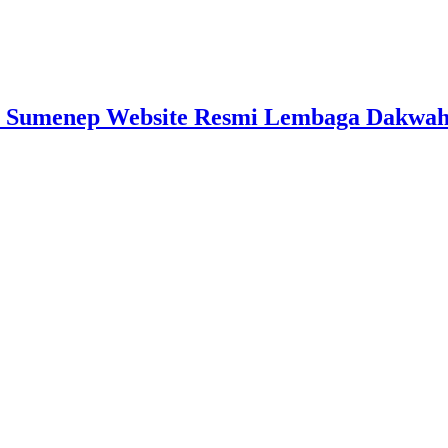
 Sumenep Website Resmi Lembaga Dakwah I