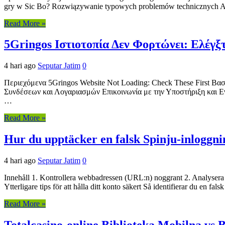
gry w Sic Bo? Rozwiązywanie typowych problemów technicznych Al
Read More »
5Gringos Ιστιοτοπία Δεν Φορτώνει: Ελέγ
4 hari ago
Seputar Jatim
0
Περιεχόμενα 5Gringos Website Not Loading: Check These First Β
Συνδέσεων και Λογαριασμών Επικοινωνία με την Υποστήριξη και Ε
…
Read More »
Hur du upptäcker en falsk Spinju-inloggni
4 hari ago
Seputar Jatim
0
Innehåll 1. Kontrollera webbadressen (URL:n) noggrant 2. Analysera s
Ytterligare tips för att hålla ditt konto säkert Så identifierar du en f
Read More »