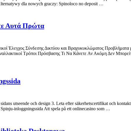
ternatywy dla nowych graczy: Spinoloco no deposit …
ξτε Αυτά Πρώτα
ασικοί Έλεγχος Σύνδεσης Δικτύου και Βραχυκυκλώματος Προβλήματα 
ναλλακτικοί Τρόποι Πρόσβασης Τι Να Κάνετε Αν Ακόμη Δεν Μπορείτε
ngssida
idans utseende och design 3. Leta efter säkerhetscertifikat och kontakt
alsk Spinju-inloggningssida Att spela på ett onlinecasino som …