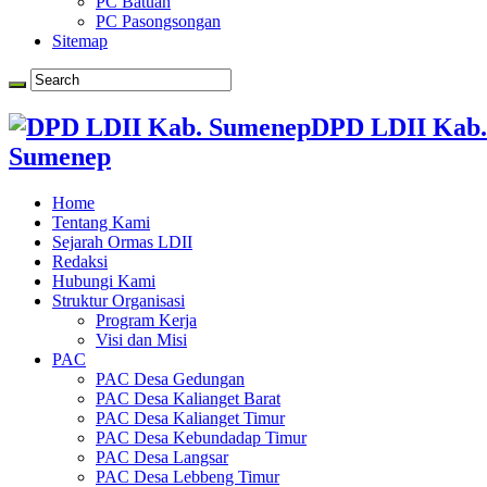
PC Batuan
PC Pasongsongan
Sitemap
DPD LDII Kab.
Sumenep
Home
Tentang Kami
Sejarah Ormas LDII
Redaksi
Hubungi Kami
Struktur Organisasi
Program Kerja
Visi dan Misi
PAC
PAC Desa Gedungan
PAC Desa Kalianget Barat
PAC Desa Kalianget Timur
PAC Desa Kebundadap Timur
PAC Desa Langsar
PAC Desa Lebbeng Timur