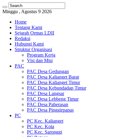
Minggu , Agustus 9 2026
Home
Tentang Kami
Sejarah Ormas LDII
Redaksi
Hubungi Kami
Struktur Organisasi
Program Kerja
Visi dan Misi
PAC
PAC Desa Gedungan
PAC Desa Kalianget Barat
PAC Desa Kalianget Timur
PAC Desa Kebundadap Timur
PAC Desa Langsar
PAC Desa Lebbeng Timur
PAC Desa Paberasan
PAC Desa Pinggirpapas
PC
PC Kec. Kalianget
PC Kec. Kota
PC Kec. Saronggi