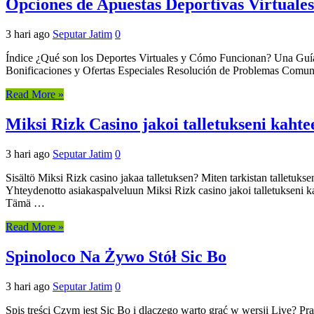
Opciones de Apuestas Deportivas Virtuales
3 hari ago
Seputar Jatim
0
Índice ¿Qué son los Deportes Virtuales y Cómo Funcionan? Una Guía 
Bonificaciones y Ofertas Especiales Resolución de Problemas Comune
Read More »
Miksi Rizk Casino jakoi talletukseni kah
3 hari ago
Seputar Jatim
0
Sisältö Miksi Rizk casino jakaa talletuksen? Miten tarkistan talletuks
Yhteydenotto asiakaspalveluun Miksi Rizk casino jakoi talletukseni k
Tämä …
Read More »
Spinoloco Na Żywo Stół Sic Bo
3 hari ago
Seputar Jatim
0
Spis treści Czym jest Sic Bo i dlaczego warto grać w wersji Live?