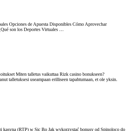
cipales Opciones de Apuesta Disponibles Cómo Aprovechar
¿Qué son los Deportes Virtuales …
ajoitukset Miten talletus vaikuttaa Rizk casino bonukseen?
ut talletuksesi useampaan erilliseen tapahtumaan, et ole yksin.
wagi kasyna (RTP) w Sic Bo Jak wykorzystać bonusy od Spinoloco do