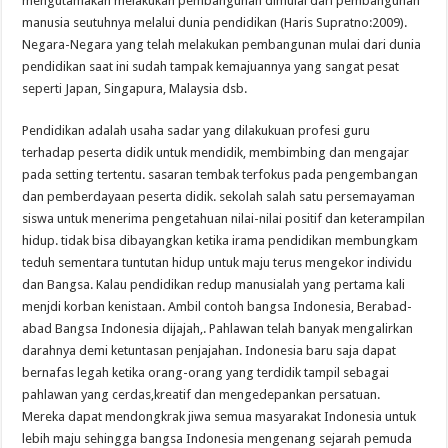
mengutamakan melakukan pembangunan dimulai dari pembangunan
manusia seutuhnya melalui dunia pendidikan (Haris Supratno:2009).
Negara-Negara yang telah melakukan pembangunan mulai dari dunia
pendidikan saat ini sudah tampak kemajuannya yang sangat pesat
seperti Japan, Singapura, Malaysia dsb.
Pendidikan adalah usaha sadar yang dilakukuan profesi guru
terhadap peserta didik untuk mendidik, membimbing dan mengajar
pada setting tertentu. sasaran tembak terfokus pada pengembangan
dan pemberdayaan peserta didik. sekolah salah satu persemayaman
siswa untuk menerima pengetahuan nilai-nilai positif dan keterampilan
hidup. tidak bisa dibayangkan ketika irama pendidikan membungkam
teduh sementara tuntutan hidup untuk maju terus mengekor individu
dan Bangsa. Kalau pendidikan redup manusialah yang pertama kali
menjdi korban kenistaan. Ambil contoh bangsa Indonesia, Berabad-
abad Bangsa Indonesia dijajah,. Pahlawan telah banyak mengalirkan
darahnya demi ketuntasan penjajahan. Indonesia baru saja dapat
bernafas legah ketika orang-orang yang terdidik tampil sebagai
pahlawan yang cerdas,kreatif dan mengedepankan persatuan.
Mereka dapat mendongkrak jiwa semua masyarakat Indonesia untuk
lebih maju sehingga bangsa Indonesia mengenang sejarah pemuda