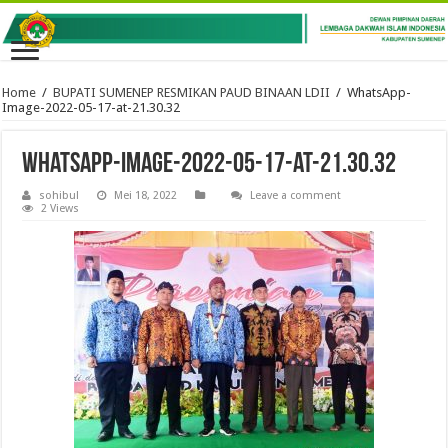
Home
/
BUPATI SUMENEP RESMIKAN PAUD BINAAN LDII
/
WhatsApp-
Image-2022-05-17-at-21.30.32
WhatsApp-Image-2022-05-17-at-21.30.32
sohibul
Mei 18, 2022
Leave a comment
2 Views